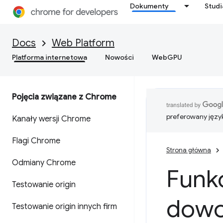
Dokumenty
Stud
Docs
Web Platform
Platforma internetowa
Nowości
WebGPU
Pojęcia związane z Chrome
preferowany języ
Kanały wersji Chrome
Flagi Chrome
Strona główna
Odmiany Chrome
Funkc
Testowanie origin
dowo
Testowanie origin innych firm