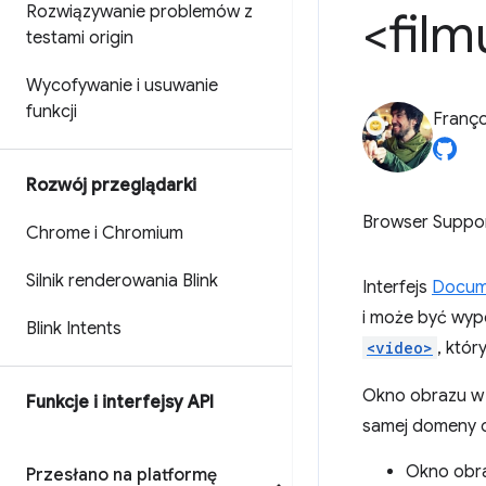
Rozwiązywanie problemów z
<film
testami origin
Wycofywanie i usuwanie
funkcji
Franço
Rozwój przeglądarki
Browser Suppo
Chrome i Chromium
Silnik renderowania Blink
Interfejs
Docume
i może być wype
Blink Intents
<video>
, któ
Okno obrazu w o
Funkcje i interfejsy API
samej domeny 
Okno obra
Przesłano na platformę