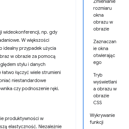
Zmienianie
rozmiaru
okna
obrazu w
obrazie
 wideokonferencji, np. gdy
ozadaniowe. W większości
Zaznaczan
o idealny przypadek użycia
ie okna
otwierając
obraz w obrazie za pomocą
ego
zględem stylu i danych
łatwo łączyć wiele strumieni
Tryb
pniać niestandardowe
wyświetlani
ownika czy podnoszenie ręki.
a obrazu w
obrazie
CSS
Wykrywanie
nie produktywności w
funkcji
szą elastyczność. Niezależnie