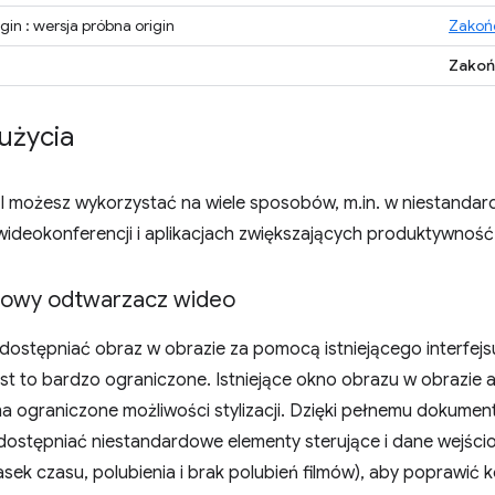
gin : wersja próbna origin
Zakoń
Zakoń
użycia
API możesz wykorzystać na wiele sposobów, m.in. w niestand
wideokonferencji i aplikacjach zwiększających produktywność
dowy odtwarzacz wideo
dostępniać obraz w obrazie za pomocą istniejącego interfej
jest to bardzo ograniczone. Istniejące okno obrazu w obrazie 
a ograniczone możliwości stylizacji. Dzięki pełnemu dokumen
dostępniać niestandardowe elementy sterujące i dane wejści
sek czasu, polubienia i brak polubień filmów), aby poprawić