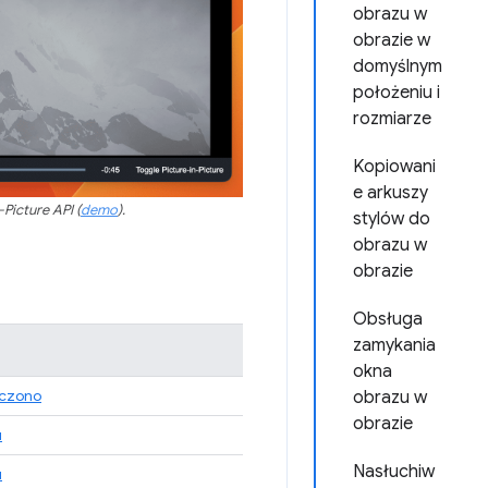
obrazu w
obrazie w
domyślnym
położeniu i
rozmiarze
Kopiowani
e arkuszy
Picture API (
demo
).
stylów do
obrazu w
obrazie
Obsługa
zamykania
okna
czono
obrazu w
obrazie
u
Nasłuchiw
u