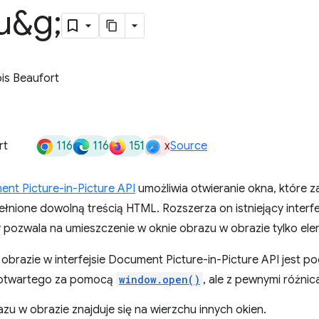
u&g;
is Beaufort
116
116
151
x
rt
Source
nt Picture-in-Picture API
umożliwia otwieranie okna, które z
łnione dowolną treścią HTML. Rozszerza on istniejący interf
ry pozwala na umieszczenie w oknie obrazu w obrazie tylko e
brazie w interfejsie Document Picture-in-Picture API jest p
otwartego za pomocą
window.open()
, ale z pewnymi różnic
zu w obrazie znajduje się na wierzchu innych okien.