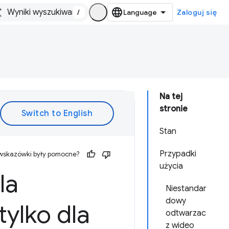
/
Zaloguj się
Na tej
stronie
Stan
Przypadki
 wskazówki były pomocne?
użycia
la
Niestandar
dowy
tylko dla
odtwarzac
z wideo