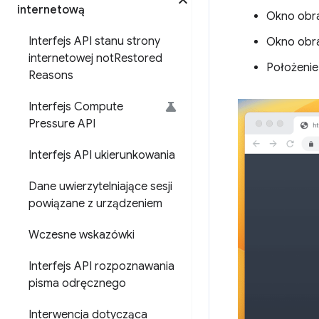
internetową
Okno obra
Interfejs API stanu strony
Okno obra
internetowej not
Restored
Położenie
Reasons
Interfejs Compute
Pressure API
Interfejs API ukierunkowania
Dane uwierzytelniające sesji
powiązane z urządzeniem
Wczesne wskazówki
Interfejs API rozpoznawania
pisma odręcznego
Interwencja dotycząca