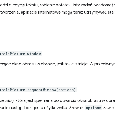
odzi o edycję tekstu, robienie notatek, listy zadań, wiadomośc
 tworzenia, aplikacje internetowe mogą teraz utrzymywać stał
ureInPicture.window
eżące okno obrazu w obrazie, jeśli takie istnieje. W przeciwn
ureInPicture.requestWindow(options)
ietnicę, która jest spełniana po otwarciu okna obrazu w obraz
ołanie nastąpi bez gestu użytkownika. Słownik
options
zawier