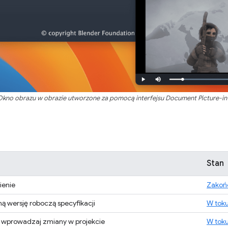
Okno obrazu w obrazie utworzone za pomocą interfejsu Document Picture-in-
Stan
ienie
Zakoń
ą wersję roboczą specyfikacji
W tok
e i wprowadzaj zmiany w projekcie
W tok