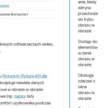
anie, kiedy
czono
witryna
przechodzi
czono
(komputer)
do trybu
obrazu w
obrazie
Dostęp do
ardowych odtwarzaczach wideo,
elementów
.
w oknie
obrazu w
obrazie
Obsługa
su
Picture-in-Picture API dla
zdarzeń z
akceptuje niewiele danych
okna
towi w obrazie w obrazie
obrazu w
owe (np.
napisy
, listy
obrazie
 komfort użytkownika podczas