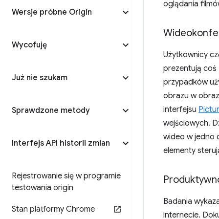
oglądania filmó
Wersje próbne Origin
Wideokonfe
Wycofuję
Użytkownicy cz
prezentują coś 
Już nie szukam
przypadków użyt
obrazu w obraz
interfejsu
Pictu
Sprawdzone metody
wejściowych. D
wideo w jedno 
Interfejs API historii zmian
elementy steruj
Rejestrowanie się w programie
Produktywn
testowania origin
Badania wykaza
Stan platformy Chrome
internecie. Dok