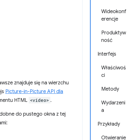
Wideokonf
erencje
Produktyw
ność
Interfejs
Właściwoś
ci
awsze znajduje się na wierzchu
Metody
ejs
Picture-in-Picture API dla
lementu HTML
<video>
.
Wydarzeni
a
odobne do pustego okna z tej
ami:
Przykłady
Otwieranie