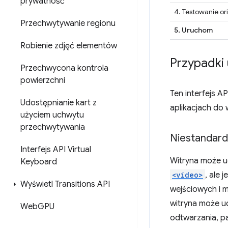
prywatność
4. Testowanie ori
Przechwytywanie regionu
5. Uruchom
Robienie zdjęć elementów
Przypadki 
Przechwycona kontrola
powierzchni
Ten interfejs 
Udostępnianie kart z
aplikacjach do 
użyciem uchwytu
przechwytywania
Niestandar
Interfejs API Virtual
Witryna może u
Keyboard
<video>
, ale 
Wyświetl Transitions API
wejściowych i m
witryna może u
Web
GPU
odtwarzania, pa