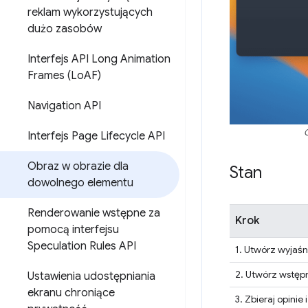
reklam wykorzystujących
dużo zasobów
Interfejs API Long Animation
Frames (Lo
AF)
Navigation API
Interfejs Page Lifecycle API
Obraz w obrazie dla
Stan
dowolnego elementu
Renderowanie wstępne za
Krok
pomocą interfejsu
Speculation Rules API
1. Utwórz wyjaśn
2. Utwórz wstępn
Ustawienia udostępniania
ekranu chroniące
3. Zbieraj opini