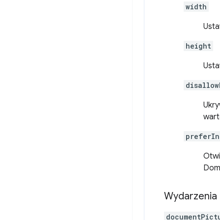
width
Usta
height
Usta
disallow
Ukry
wart
preferIn
Otwi
Domy
Wydarzenia
documentPict