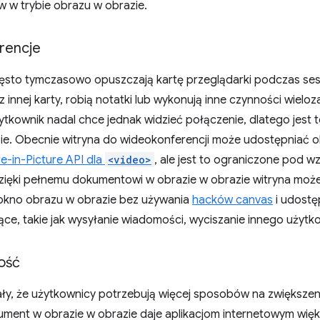
w w trybie obrazu w obrazie.
rencje
ęsto tymczasowo opuszczają kartę przeglądarki podczas sesji
z innej karty, robią notatki lub wykonują inne czynności wiel
kownik nadal chce jednak widzieć połączenie, dlatego jest t
ie. Obecnie witryna do wideokonferencji może udostępniać 
re-in-Picture API dla
<video>
, ale jest to ograniczone pod w
zięki pełnemu dokumentowi w obrazie w obrazie witryna może 
okno obrazu w obrazie bez używania
hacków canvas
i udostę
ące, takie jak wysyłanie wiadomości, wyciszanie innego użytk
ość
ły, że użytkownicy potrzebują więcej sposobów na zwiększe
ument w obrazie w obrazie daje aplikacjom internetowym więk