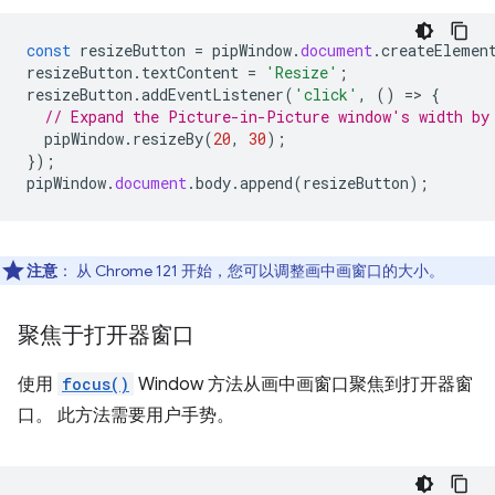
const
resizeButton
=
pipWindow
.
document
.
createElemen
resizeButton
.
textContent
=
'Resize'
;
resizeButton
.
addEventListener
(
'click'
,
()
=
>
{
// Expand the Picture-in-Picture window's width by
pipWindow
.
resizeBy
(
20
,
30
);
});
pipWindow
.
document
.
body
.
append
(
resizeButton
);
注意
：
从 Chrome 121 开始，您可以调整画中画窗口的大小。
聚焦于打开器窗口
使用
focus()
Window 方法从画中画窗口聚焦到打开器窗
口。 此方法需要用户手势。