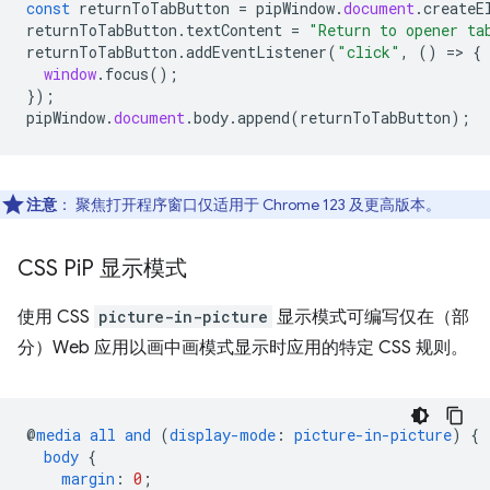
const
returnToTabButton
=
pipWindow
.
document
.
createE
returnToTabButton
.
textContent
=
"Return to opener ta
returnToTabButton
.
addEventListener
(
"click"
,
()
=
>
{
window
.
focus
();
});
pipWindow
.
document
.
body
.
append
(
returnToTabButton
);
注意
：
聚焦打开程序窗口仅适用于 Chrome 123 及更高版本。
CSS Pi
P 显示模式
使用 CSS
picture-in-picture
显示模式可编写仅在（部
分）Web 应用以画中画模式显示时应用的特定 CSS 规则。
@
media
all
and
(
display-mode
:
picture-in-picture
)
{
body
{
margin
:
0
;