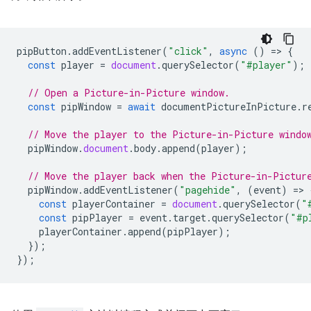
pipButton
.
addEventListener
(
"click"
,
async
()
=
>
{
const
player
=
document
.
querySelector
(
"#player"
);
// Open a Picture-in-Picture window.
const
pipWindow
=
await
documentPictureInPicture
.
r
// Move the player to the Picture-in-Picture windo
pipWindow
.
document
.
body
.
append
(
player
);
// Move the player back when the Picture-in-Pictur
pipWindow
.
addEventListener
(
"pagehide"
,
(
event
)
=
>
const
playerContainer
=
document
.
querySelector
(
"
const
pipPlayer
=
event
.
target
.
querySelector
(
"#p
playerContainer
.
append
(
pipPlayer
);
});
});