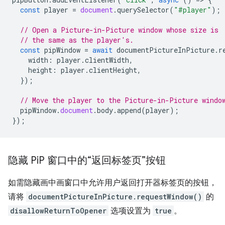
const
player
=
document
.
querySelector
(
"#player"
);
// Open a Picture-in-Picture window whose size is
// the same as the player's.
const
pipWindow
=
await
documentPictureInPicture
.
r
width
:
player
.
clientWidth
,
height
:
player
.
clientHeight
,
});
// Move the player to the Picture-in-Picture windo
pipWindow
.
document
.
body
.
append
(
player
);
});
隐藏 Pi
P 窗口中的“返回标签页”按钮
如需隐藏画中画窗口中允许用户返回打开器标签页的按钮，
请将
documentPictureInPicture.requestWindow()
的
disallowReturnToOpener
选项设置为
true
。