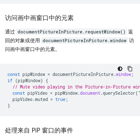
访问画中画窗口中的元素
通过
documentPictureInPicture.requestWindow()
返
回的对象或使用
documentPictureInPicture.window
访
问画中画窗口中的元素。
const
pipWindow
=
documentPictureInPicture
.
window
;
if
(
pipWindow
)
{
// Mute video playing in the Picture-in-Picture wi
const
pipVideo
=
pipWindow
.
document
.
querySelector
(
pipVideo
.
muted
=
true
;
}
处理来自 Pi
P 窗口的事件