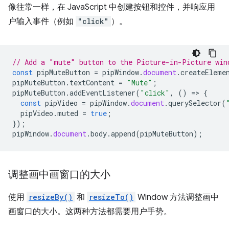
像往常一样，在 JavaScript 中创建按钮和控件，并响应用
户输入事件（例如
"click"
）。
// Add a "mute" button to the Picture-in-Picture win
const
pipMuteButton
=
pipWindow
.
document
.
createEleme
pipMuteButton
.
textContent
=
"Mute"
;
pipMuteButton
.
addEventListener
(
"click"
,
()
=
>
{
const
pipVideo
=
pipWindow
.
document
.
querySelector
(
pipVideo
.
muted
=
true
;
});
pipWindow
.
document
.
body
.
append
(
pipMuteButton
);
调整画中画窗口的大小
使用
resizeBy()
和
resizeTo()
Window 方法调整画中
画窗口的大小。这两种方法都需要用户手势。