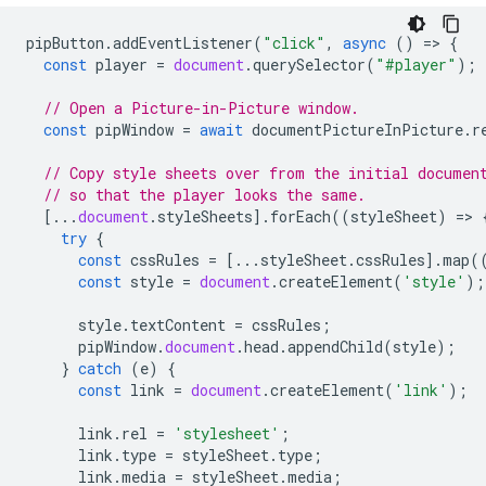
pipButton
.
addEventListener
(
"click"
,
async
()
=
>
{
const
player
=
document
.
querySelector
(
"#player"
);
// Open a Picture-in-Picture window.
const
pipWindow
=
await
documentPictureInPicture
.
r
// Copy style sheets over from the initial documen
// so that the player looks the same.
[...
document
.
styleSheets
].
forEach
((
styleSheet
)
=
>
try
{
const
cssRules
=
[...
styleSheet
.
cssRules
].
map
(
const
style
=
document
.
createElement
(
'style'
);
style
.
textContent
=
cssRules
;
pipWindow
.
document
.
head
.
appendChild
(
style
);
}
catch
(
e
)
{
const
link
=
document
.
createElement
(
'link'
);
link
.
rel
=
'stylesheet'
;
link
.
type
=
styleSheet
.
type
;
link
.
media
=
styleSheet
.
media
;