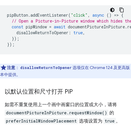
pipButton
.
addEventListener
(
"click"
,
async
()
=
>
{
// Open a Picture-in-Picture window which hides th
const
pipWindow
=
await
documentPictureInPicture
.
r
disallowReturnToOpener
:
true
,
});
});
注意
：
选项仅在 Chrome 124 及更高版
disallowReturnToOpener
本中提供。
以默认位置和尺寸打开 Pi
P
如需不重复使用上一个画中画窗口的位置或大小，请将
documentPictureInPicture.requestWindow()
的
preferInitialWindowPlacement
选项设置为
true
。