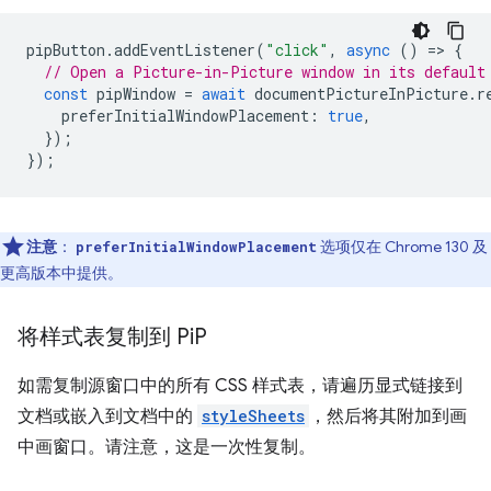
pipButton
.
addEventListener
(
"click"
,
async
()
=
>
{
// Open a Picture-in-Picture window in its default
const
pipWindow
=
await
documentPictureInPicture
.
r
preferInitialWindowPlacement
:
true
,
});
});
注意
：
选项仅在 Chrome 130 及
preferInitialWindowPlacement
更高版本中提供。
将样式表复制到 Pi
P
如需复制源窗口中的所有 CSS 样式表，请遍历显式链接到
文档或嵌入到文档中的
styleSheets
，然后将其附加到画
中画窗口。请注意，这是一次性复制。