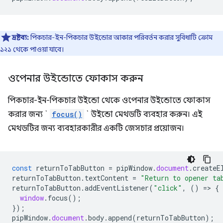
দ্রষ্টব্য:
পিকচার-ইন-পিকচার উইন্ডোর আকার পরিবর্তন করার সুবিধাটি ক্রোম
১২১ থেকে পাওয়া যাবে।
ওপেনার উইন্ডোতে ফোকাস করুন
পিকচার-ইন-পিকচার উইন্ডো থেকে ওপেনার উইন্ডোতে ফোকাস
করার জন্য `
focus()
` উইন্ডো মেথডটি ব্যবহার করুন। এই
মেথডটির জন্য ব্যবহারকারীর একটি জেসচার প্রয়োজন।
const
returnToTabButton
=
pipWindow
.
document
.
createE
returnToTabButton
.
textContent
=
"Return to opener ta
returnToTabButton
.
addEventListener
(
"click"
,
()
=
>
{
window
.
focus
();
});
pipWindow
.
document
.
body
.
append
(
returnToTabButton
);