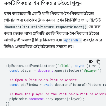
একটি পিকচার-ইন-পিকচার উইন্ডো খুলুন
যখন ব্যবহারকারী একটি খালি পিকচার-ইন-পিকচার উইন্ডো
খোলার জন্য বোতামে ক্লিক করেন, তখন নিম্নলিখিত জাভাস্ক্রিপ্টটি
documentPictureInPicture.requestWindow()
কে কল
করে। ফেরত আসা প্রমিসটি একটি পিকচার-ইন-পিকচার উইন্ডো
জাভাস্ক্রিপ্ট অবজেক্ট দিয়ে রিজলভ হয়।
append()
ব্যবহার করে
ভিডিও প্লেয়ারটিকে সেই উইন্ডোতে সরানো হয়।
pipButton
.
addEventListener
(
'click'
,
async
()
=
>
{
const
player
=
document
.
querySelector
(
"#player"
);
// Open a Picture-in-Picture window.
const
pipWindow
=
await
documentPictureInPicture
.
r
// Move the player to the Picture-in-Picture windo
pipWindow
.
document
.
body
.
append
(
player
);
});