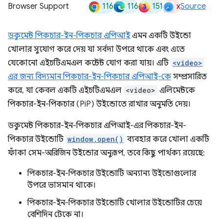
116
116
151
x
Browser Support
Source
ডকুমেন্ট পিকচার-ইন-পিকচার এপিআই
এমন একটি উইন্ডো
খোলার সুযোগ করে দেয় যা সর্বদা উপরে থাকে এবং এতে
যেকোনো এইচটিএমএল কন্টেন্ট যোগ করা যায়। এটি
<video>
এর জন্য বিদ্যমান পিকচার-ইন-পিকচার এপিআই-কে
সম্প্রসারিত
করে, যা কেবল একটি এইচটিএমএল
<video>
এলিমেন্টকে
পিকচার-ইন-পিকচার (PiP) উইন্ডোতে রাখার অনুমতি দেয়।
ডকুমেন্ট পিকচার-ইন-পিকচার এপিআই-এর পিকচার-ইন-
পিকচার উইন্ডোটি
window.open()
ব্যবহার করে খোলা একটি
ফাঁকা সেম-অরিজিন উইন্ডোর অনুরূপ, তবে কিছু পার্থক্য রয়েছে:
পিকচার-ইন-পিকচার উইন্ডোটি অন্যান্য উইন্ডোগুলোর
উপরে ভাসমান থাকে।
পিকচার-ইন-পিকচার উইন্ডোটি খোলার উইন্ডোটির চেয়ে
বেশিদিন টেকে না।