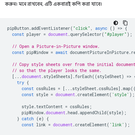
করুন। মনে রাখবেন, এটি একবারই কপি করা যাবে।
pipButton
.
addEventListener
(
"click"
,
async
()
=
>
{
const
player
=
document
.
querySelector
(
"#player"
);
// Open a Picture-in-Picture window.
const
pipWindow
=
await
documentPictureInPicture
.
r
// Copy style sheets over from the initial documen
// so that the player looks the same.
[...
document
.
styleSheets
].
forEach
((
styleSheet
)
=
>
try
{
const
cssRules
=
[...
styleSheet
.
cssRules
].
map
(
const
style
=
document
.
createElement
(
'style'
);
style
.
textContent
=
cssRules
;
pipWindow
.
document
.
head
.
appendChild
(
style
);
}
catch
(
e
)
{
const
link
=
document
.
createElement
(
'link'
);