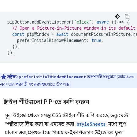
pipButton
.
addEventListener
(
"click"
,
async
()
=
>
{
// Open a Picture-in-Picture window in its default
const
pipWindow
=
await
documentPictureInPicture
.
r
preferInitialWindowPlacement
:
true
,
});
});
দ্রষ্টব্য:
অপশনটি শুধুমাত্র ক্রোম ১৩০
preferInitialWindowPlacement
এবং তার পরবর্তী সংস্করণগুলোতে উপলব্ধ।
স্টাইল শীটগুলো Pi
P-তে কপি করুন
মূল উইন্ডো থেকে সমস্ত CSS স্টাইল শীট কপি করতে, ডকুমেন্টে
স্পষ্টভাবে লিঙ্ক করা বা এমবেড করা
styleSheets
মধ্যে লুপ
চালান এবং সেগুলোকে পিকচার-ইন-পিকচার উইন্ডোতে যুক্ত