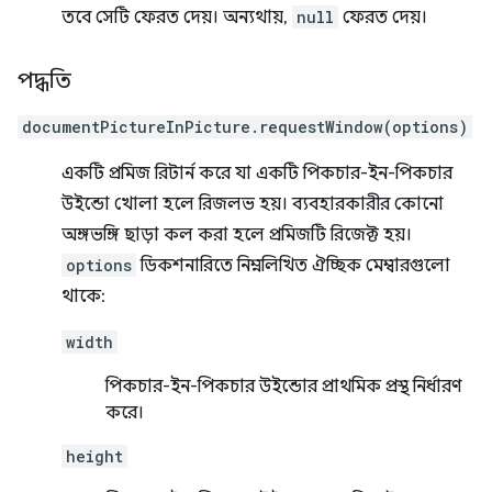
তবে সেটি ফেরত দেয়। অন্যথায়,
null
ফেরত দেয়।
পদ্ধতি
documentPictureInPicture.requestWindow(options)
একটি প্রমিজ রিটার্ন করে যা একটি পিকচার-ইন-পিকচার
উইন্ডো খোলা হলে রিজলভ হয়। ব্যবহারকারীর কোনো
অঙ্গভঙ্গি ছাড়া কল করা হলে প্রমিজটি রিজেক্ট হয়।
options
ডিকশনারিতে নিম্নলিখিত ঐচ্ছিক মেম্বারগুলো
থাকে:
width
পিকচার-ইন-পিকচার উইন্ডোর প্রাথমিক প্রস্থ নির্ধারণ
করে।
height