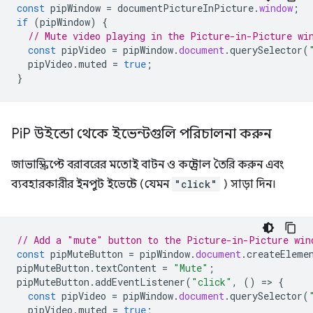
const
pipWindow
=
documentPictureInPicture
.
window
;
if
(
pipWindow
)
{
// Mute video playing in the Picture-in-Picture wi
const
pipVideo
=
pipWindow
.
document
.
querySelector
(
pipVideo
.
muted
=
true
;
}
Pi
P উইন্ডো থেকে ইভেন্টগুলি পরিচালনা করুন
জাভাস্ক্রিপ্টে বরাবরের মতোই বাটন ও কন্ট্রোল তৈরি করুন এবং
ব্যবহারকারীর ইনপুট ইভেন্টে (যেমন
"click"
) সাড়া দিন।
// Add a "mute" button to the Picture-in-Picture win
const
pipMuteButton
=
pipWindow
.
document
.
createEleme
pipMuteButton
.
textContent
=
"Mute"
;
pipMuteButton
.
addEventListener
(
"click"
,
()
=
>
{
const
pipVideo
=
pipWindow
.
document
.
querySelector
(
pipVideo
.
muted
=
true
;