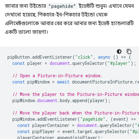
জানার জন্য উইন্ডোর
"pagehide"
ইভেন্টটি শুনুন। এখানে যেমন
দেখানো হয়েছে, পিকচার-ইন-পিকচার উইন্ডো থেকে
এলিমেন্টগুলোকে আবার বের করে আনার জন্য ইভেন্ট হ্যান্ডলারটি
একটি ভালো জায়গা।
pipButton
.
addEventListener
(
"click"
,
async
()
=
>
{
const
player
=
document
.
querySelector
(
"#player"
);
// Open a Picture-in-Picture window.
const
pipWindow
=
await
documentPictureInPicture
.
r
// Move the player to the Picture-in-Picture windo
pipWindow
.
document
.
body
.
append
(
player
);
// Move the player back when the Picture-in-Pictur
pipWindow
.
addEventListener
(
"pagehide"
,
(
event
)
=
>
const
playerContainer
=
document
.
querySelector
(
"
const
pipPlayer
=
event
.
target
.
querySelector
(
"#p
playerContainer
.
append
(
pipPlayer
);