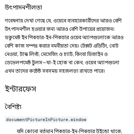
উৎপাদনশীলতা
গবেষণায় দেখা গেছে যে, ওয়েবে ব্যবহারকারীদের আরও বেশি
উৎপাদনশীল হওয়ার জন্য আরও বেশি উপায়ের প্রয়োজন।
ডকুমেন্ট ইন পিকচার-ইন-পিকচার ওয়েব অ্যাপগুলোকে আরও
বেশি কাজ সম্পন্ন করার নমনীয়তা দেয়। টেক্সট এডিটিং, নোট
নেওয়া, টাস্ক লিস্ট, মেসেজিং ও চ্যাট, কিংবা ডিজাইন ও
ডেভেলপমেন্ট টুলস—যা-ই হোক না কেন, ওয়েব অ্যাপগুলো
এখন তাদের কন্টেন্ট সবসময় সহজলভ্য রাখতে পারে।
ইন্টারফেস
বৈশিষ্ট্য
documentPictureInPicture.window
যদি কোনো বর্তমান পিকচার-ইন-পিকচার উইন্ডো থাকে,