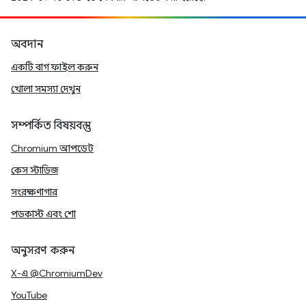
অবদান
একটি বাগ ফাইল করুন
খোলা সমস্যা দেখুন
সম্পর্কিত বিষয়বস্তু
Chromium আপডেট
কেস স্টাডিজ
সংরক্ষণাগার
পডকাস্ট এবং শো
অনুসরণ করুন
X-এ @ChromiumDev
YouTube