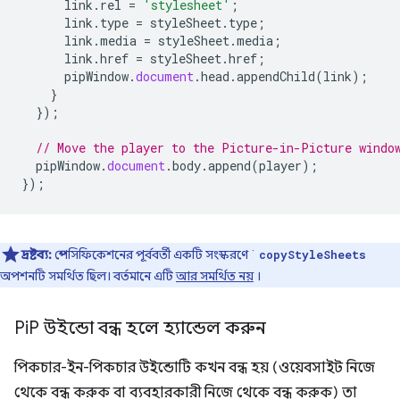
link
.
rel
=
'stylesheet'
;
link
.
type
=
styleSheet
.
type
;
link
.
media
=
styleSheet
.
media
;
link
.
href
=
styleSheet
.
href
;
pipWindow
.
document
.
head
.
appendChild
(
link
);
}
});
// Move the player to the Picture-in-Picture windo
pipWindow
.
document
.
body
.
append
(
player
);
});
দ্রষ্টব্য:
স্পেসিফিকেশনের পূর্ববর্তী একটি সংস্করণে `
copyStyleSheets
অপশনটি সমর্থিত ছিল। বর্তমানে এটি
আর সমর্থিত নয়
।
Pi
P উইন্ডো বন্ধ হলে হ্যান্ডেল করুন
পিকচার-ইন-পিকচার উইন্ডোটি কখন বন্ধ হয় (ওয়েবসাইট নিজে
থেকে বন্ধ করুক বা ব্যবহারকারী নিজে থেকে বন্ধ করুক) তা