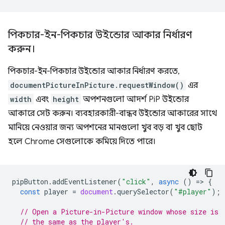
পিকচার-ইন-পিকচার উইন্ডোর আকার নির্ধারণ
করুন।
পিকচার-ইন-পিকচার উইন্ডোর আকার নির্ধারণ করতে,
documentPictureInPicture.requestWindow()
এর
width
এবং
height
অপশনগুলো আদর্শ PiP উইন্ডোর
আকারে সেট করুন। ব্যবহারকারী-বান্ধব উইন্ডোর আকারের সাথে
মানিয়ে নেওয়ার জন্য অপশনের মানগুলো খুব বড় বা খুব ছোট
হলে Chrome সেগুলোকে কমিয়ে দিতে পারে।
pipButton
.
addEventListener
(
"click"
,
async
()
=
>
{
const
player
=
document
.
querySelector
(
"#player"
);
// Open a Picture-in-Picture window whose size is
// the same as the player's.