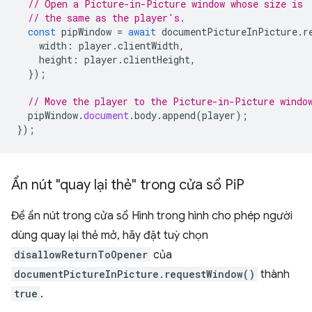
// Open a Picture-in-Picture window whose size is
// the same as the player's.
const
pipWindow
=
await
documentPictureInPicture
.
r
width
:
player
.
clientWidth
,
height
:
player
.
clientHeight
,
});
// Move the player to the Picture-in-Picture windo
pipWindow
.
document
.
body
.
append
(
player
);
});
Ẩn nút "quay lại thẻ" trong cửa sổ Pi
P
Để ẩn nút trong cửa sổ Hình trong hình cho phép người
dùng quay lại thẻ mở, hãy đặt tuỳ chọn
disallowReturnToOpener
của
documentPictureInPicture.requestWindow()
thành
true
.