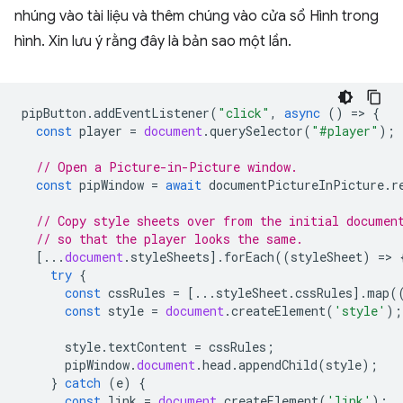
nhúng vào tài liệu và thêm chúng vào cửa sổ Hình trong
hình. Xin lưu ý rằng đây là bản sao một lần.
pipButton
.
addEventListener
(
"click"
,
async
()
=
>
{
const
player
=
document
.
querySelector
(
"#player"
);
// Open a Picture-in-Picture window.
const
pipWindow
=
await
documentPictureInPicture
.
r
// Copy style sheets over from the initial documen
// so that the player looks the same.
[...
document
.
styleSheets
].
forEach
((
styleSheet
)
=
>
try
{
const
cssRules
=
[...
styleSheet
.
cssRules
].
map
(
const
style
=
document
.
createElement
(
'style'
);
style
.
textContent
=
cssRules
;
pipWindow
.
document
.
head
.
appendChild
(
style
);
}
catch
(
e
)
{
const
link
=
document
.
createElement
(
'link'
);