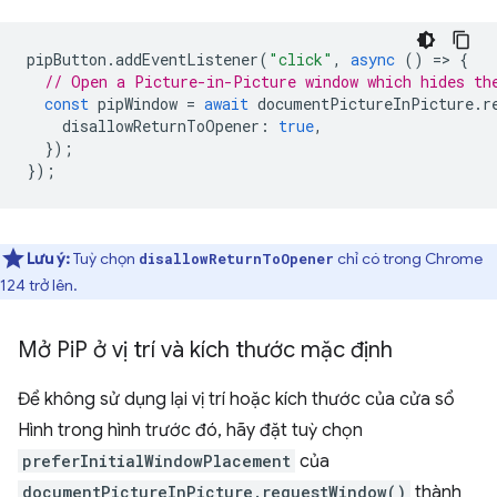
pipButton
.
addEventListener
(
"click"
,
async
()
=
>
{
// Open a Picture-in-Picture window which hides th
const
pipWindow
=
await
documentPictureInPicture
.
r
disallowReturnToOpener
:
true
,
});
});
Lưu ý:
Tuỳ chọn
chỉ có trong Chrome
disallowReturnToOpener
124 trở lên.
Mở Pi
P ở vị trí và kích thước mặc định
Để không sử dụng lại vị trí hoặc kích thước của cửa sổ
Hình trong hình trước đó, hãy đặt tuỳ chọn
preferInitialWindowPlacement
của
documentPictureInPicture.requestWindow()
thành