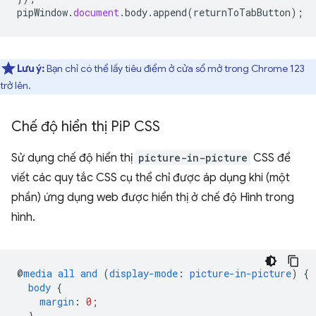
pipWindow
.
document
.
body
.
append
(
returnToTabButton
);
Lưu ý:
Bạn chỉ có thể lấy tiêu điểm ở cửa sổ mở trong Chrome 123
trở lên.
Chế độ hiển thị Pi
P CSS
Sử dụng chế độ hiển thị
picture-in-picture
CSS để
viết các quy tắc CSS cụ thể chỉ được áp dụng khi (một
phần) ứng dụng web được hiển thị ở chế độ Hình trong
hình.
@
media
all
and
(
display-mode
:
picture-in-picture
)
{
body
{
margin
:
0
;
}