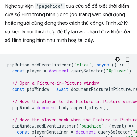
Nghe sự kiện
"pagehide"
của cửa sổ để biết thời điểm
cửa sổ Hình trong hình đóng (do trang web khởi động
hoặc người dùng đóng theo cách thủ công). Trình xử lý
sự kiện là nơi thích hợp để lấy lại các phần tử ra khỏi cửa
sổ Hình trong hình như minh hoạ tại đây.
pipButton
.
addEventListener
(
"click"
,
async
()
=
>
{
const
player
=
document
.
querySelector
(
"#player"
);
// Open a Picture-in-Picture window.
const
pipWindow
=
await
documentPictureInPicture
.
r
// Move the player to the Picture-in-Picture windo
pipWindow
.
document
.
body
.
append
(
player
);
// Move the player back when the Picture-in-Pictur
pipWindow
.
addEventListener
(
"pagehide"
,
(
event
)
=
>
const
playerContainer
=
document
.
querySelector
(
"