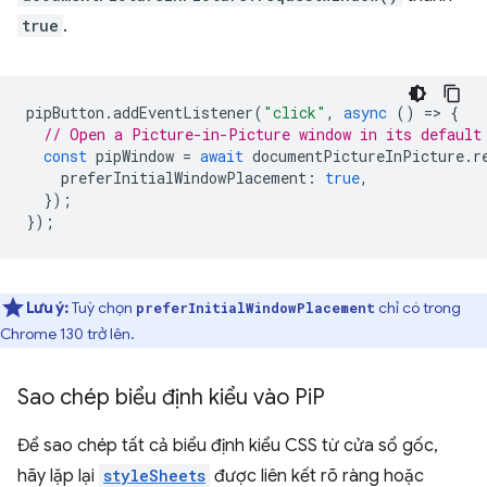
true
.
pipButton
.
addEventListener
(
"click"
,
async
()
=
>
{
// Open a Picture-in-Picture window in its default
const
pipWindow
=
await
documentPictureInPicture
.
r
preferInitialWindowPlacement
:
true
,
});
});
Lưu ý:
Tuỳ chọn
chỉ có trong
preferInitialWindowPlacement
Chrome 130 trở lên.
Sao chép biểu định kiểu vào Pi
P
Để sao chép tất cả biểu định kiểu CSS từ cửa sổ gốc,
hãy lặp lại
styleSheets
được liên kết rõ ràng hoặc