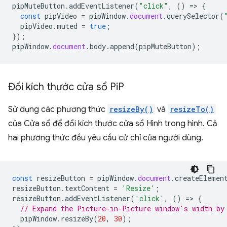
pipMuteButton
.
addEventListener
(
"click"
,
()
=
>
{
const
pipVideo
=
pipWindow
.
document
.
querySelector
(
pipVideo
.
muted
=
true
;
});
pipWindow
.
document
.
body
.
append
(
pipMuteButton
);
Đổi kích thước cửa sổ Pi
P
Sử dụng các phương thức
resizeBy()
và
resizeTo()
của Cửa sổ để đổi kích thước cửa sổ Hình trong hình. Cả
hai phương thức đều yêu cầu cử chỉ của người dùng.
const
resizeButton
=
pipWindow
.
document
.
createElemen
resizeButton
.
textContent
=
'Resize'
;
resizeButton
.
addEventListener
(
'click'
,
()
=
>
{
// Expand the Picture-in-Picture window's width by
pipWindow
.
resizeBy
(
20
,
30
);