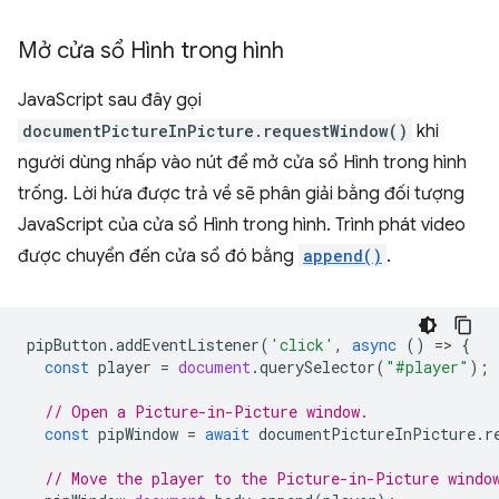
Mở cửa sổ Hình trong hình
JavaScript sau đây gọi
documentPictureInPicture.requestWindow()
khi
người dùng nhấp vào nút để mở cửa sổ Hình trong hình
trống. Lời hứa được trả về sẽ phân giải bằng đối tượng
JavaScript của cửa sổ Hình trong hình. Trình phát video
được chuyển đến cửa sổ đó bằng
append()
.
pipButton
.
addEventListener
(
'click'
,
async
()
=
>
{
const
player
=
document
.
querySelector
(
"#player"
);
// Open a Picture-in-Picture window.
const
pipWindow
=
await
documentPictureInPicture
.
r
// Move the player to the Picture-in-Picture windo