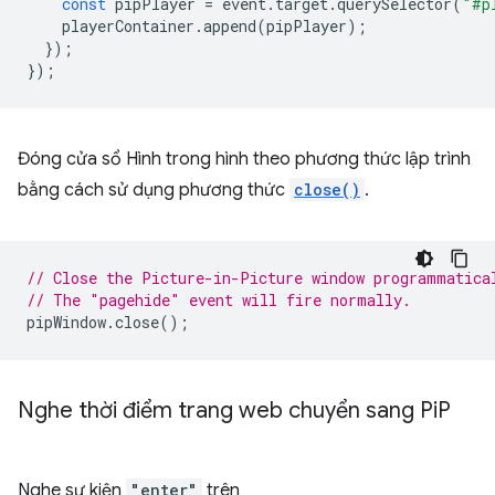
const
pipPlayer
=
event
.
target
.
querySelector
(
"#p
playerContainer
.
append
(
pipPlayer
);
});
});
Đóng cửa sổ Hình trong hình theo phương thức lập trình
bằng cách sử dụng phương thức
close()
.
// Close the Picture-in-Picture window programmatica
// The "pagehide" event will fire normally.
pipWindow
.
close
();
Nghe thời điểm trang web chuyển sang Pi
P
Nghe sự kiện
"enter"
trên