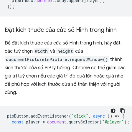
pipWindow
.
document
.
body
.
append
(
player
);
});
Đặt kích thước của cửa sổ Hình trong hình
Để đặt kích thước của cửa sổ Hình trong hình, hãy đặt
các tuỳ chọn
width
và
height
của
documentPictureInPicture.requestWindow()
thành
kích thước cửa sổ PiP lý tưởng. Chrome có thể giảm các
giá trị tuỳ chọn nếu các giá trị đó quá lớn hoặc quá nhỏ
để phù hợp với kích thước cửa sổ thân thiện với người
dùng.
pipButton
.
addEventListener
(
"click"
,
async
()
=
>
{
const
player
=
document
.
querySelector
(
"#player"
);