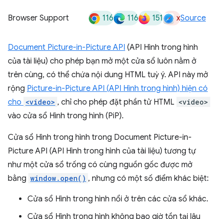
116
116
151
x
Browser Support
Source
Document Picture-in-Picture API
(API Hình trong hình
của tài liệu) cho phép bạn mở một cửa sổ luôn nằm ở
trên cùng, có thể chứa nội dung HTML tuỳ ý. API này mở
rộng
Picture-in-Picture API (API Hình trong hình) hiện có
cho
<video>
, chỉ cho phép đặt phần tử HTML
<video>
vào cửa sổ Hình trong hình (PiP).
Cửa sổ Hình trong hình trong Document Picture-in-
Picture API (API Hình trong hình của tài liệu) tương tự
như một cửa sổ trống có cùng nguồn gốc được mở
bằng
window.open()
, nhưng có một số điểm khác biệt:
Cửa sổ Hình trong hình nổi ở trên các cửa sổ khác.
Cửa sổ Hình trong hình không bao giờ tồn tại lâu