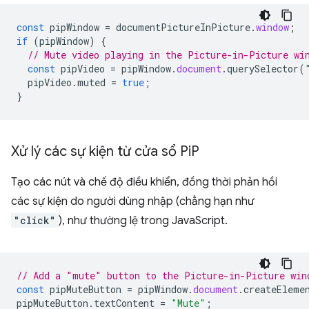
const
pipWindow
=
documentPictureInPicture
.
window
;
if
(
pipWindow
)
{
// Mute video playing in the Picture-in-Picture wi
const
pipVideo
=
pipWindow
.
document
.
querySelector
(
pipVideo
.
muted
=
true
;
}
Xử lý các sự kiện từ cửa sổ Pi
P
Tạo các nút và chế độ điều khiển, đồng thời phản hồi
các sự kiện do người dùng nhập (chẳng hạn như
"click"
), như thường lệ trong JavaScript.
// Add a "mute" button to the Picture-in-Picture win
const
pipMuteButton
=
pipWindow
.
document
.
createEleme
pipMuteButton
.
textContent
=
"Mute"
;