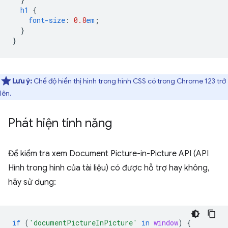
h1
{
font-size
:
0.8
em
;
}
}
Lưu ý:
Chế độ hiển thị hình trong hình CSS có trong Chrome 123 trở
lên.
Phát hiện tính năng
Để kiểm tra xem Document Picture-in-Picture API (API
Hình trong hình của tài liệu) có được hỗ trợ hay không,
hãy sử dụng:
if
(
'documentPictureInPicture'
in
window
)
{