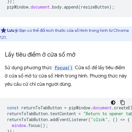
});
pipWindow
.
document
.
body
.
append
(
resizeButton
);
Lưu ý:
Bạn có thể đổi kích thước cửa sổ Hình trong hình từ Chrome
121.
Lấy tiêu điểm ở cửa sổ mở
Sử dụng phương thức
focus()
Cửa sổ để lấy tiêu điểm
ở cửa sổ mở từ cửa sổ Hình trong hình. Phương thức này
yêu cầu cử chỉ của người dùng.
const
returnToTabButton
=
pipWindow
.
document
.
createE
returnToTabButton
.
textContent
=
"Return to opener ta
returnToTabButton
.
addEventListener
(
"click"
,
()
=
>
{
window
.
focus
();
});