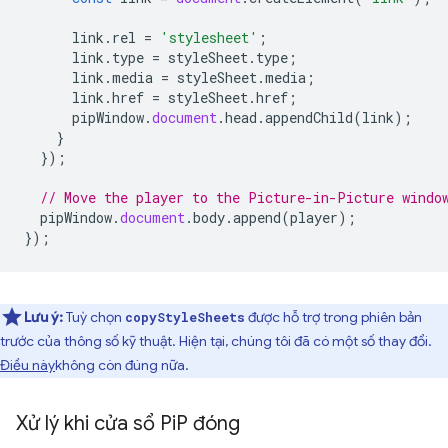
link
.
rel
=
'stylesheet'
;
link
.
type
=
styleSheet
.
type
;
link
.
media
=
styleSheet
.
media
;
link
.
href
=
styleSheet
.
href
;
pipWindow
.
document
.
head
.
appendChild
(
link
);
}
});
// Move the player to the Picture-in-Picture windo
pipWindow
.
document
.
body
.
append
(
player
);
});
Lưu ý:
Tuỳ chọn
được hỗ trợ trong phiên bản
copyStyleSheets
trước của thông số kỹ thuật. Hiện tại, chúng tôi đã có một số thay đổi.
Điều này
không còn đúng nữa
.
Xử lý khi cửa sổ Pi
P đóng