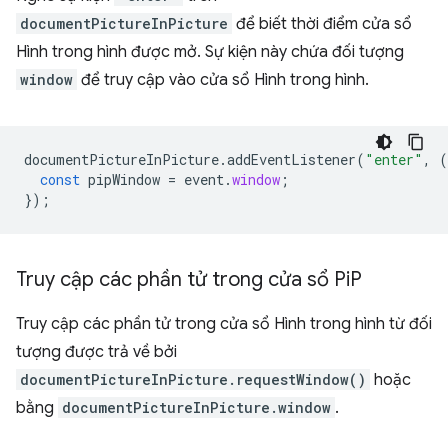
documentPictureInPicture
để biết thời điểm cửa sổ
Hình trong hình được mở. Sự kiện này chứa đối tượng
window
để truy cập vào cửa sổ Hình trong hình.
documentPictureInPicture
.
addEventListener
(
"enter"
,
(
const
pipWindow
=
event
.
window
;
});
Truy cập các phần tử trong cửa sổ Pi
P
Truy cập các phần tử trong cửa sổ Hình trong hình từ đối
tượng được trả về bởi
documentPictureInPicture.requestWindow()
hoặc
bằng
documentPictureInPicture.window
.