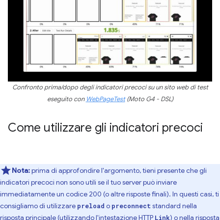
Confronto prima/dopo degli indicatori precoci su un sito web di test
eseguito con
WebPageTest
(Moto G4 - DSL)
Come utilizzare gli indicatori precoci
Nota:
prima di approfondire l'argomento, tieni presente che gli
indicatori precoci non sono utili se il tuo server può inviare
immediatamente un codice 200 (o altre risposte finali). In questi casi, ti
consigliamo di utilizzare
o
standard nella
preload
preconnect
risposta principale (utilizzando l'
intestazione HTTP
) o nella risposta
Link