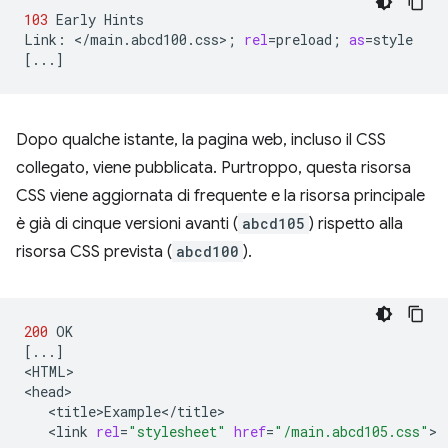
103
Early
Hints

Link:
</main.abcd100.css>
;
rel
=
preload
;
as
=
[
...
]
Dopo qualche istante, la pagina web, incluso il CSS
collegato, viene pubblicata. Purtroppo, questa risorsa
CSS viene aggiornata di frequente e la risorsa principale
è già di cinque versioni avanti (
abcd105
) rispetto alla
risorsa CSS prevista (
abcd100
).
200
[
...
]
<HTML>

<link
rel
=
"stylesheet"
href
=
"/main.abcd105.css"