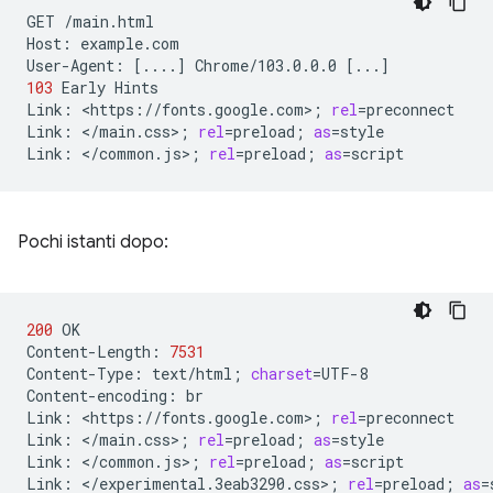
GET
/main.html

Host:
example.com

User-Agent:
[
....
]
Chrome/103.0.0.0
[
...
]
103
Early
Hints

Link:
<https://fonts.google.com>
;
rel
=
preconnect

Link:
</main.css>
;
rel
=
preload
;
as
=
style

Link:
</common.js>
;
rel
=
preload
;
as
=
Pochi istanti dopo:
200
OK

Content-Length:
7531
Content-Type:
text/html
;
charset
=
UTF-8

Content-encoding:
br

Link:
<https://fonts.google.com>
;
rel
=
preconnect

Link:
</main.css>
;
rel
=
preload
;
as
=
style

Link:
</common.js>
;
rel
=
preload
;
as
=
script

Link:
</experimental.3eab3290.css>
;
rel
=
preload
;
as
=