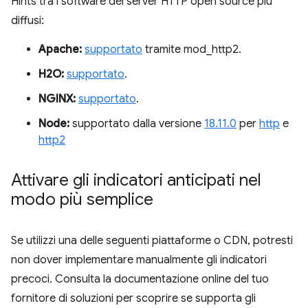
Hints tra i software del server HTTP open source più
diffusi:
Apache:
supportato
tramite mod_http2.
H2O:
supportato
.
NGINX:
supportato
.
Node:
supportato dalla versione
18.11.0
per
http
e
http2
Attivare gli indicatori anticipati nel
modo più semplice
Se utilizzi una delle seguenti piattaforme o CDN, potresti
non dover implementare manualmente gli indicatori
precoci. Consulta la documentazione online del tuo
fornitore di soluzioni per scoprire se supporta gli