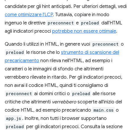
candidate per gli hint anticipati. Per ulteriori dettagli, vedi
come ottimizzare l'LCP
. Tuttavia, copiare in modo
ingenuo le direttive
preconnect
e
preload
dall'HTML
agli indicatori precoci
potrebbe non essere ottimale
.
Quando li utilizzi in HTML, in genere vuoi
preconnect
o
preload
le risorse che lo
strumento di scansione del
precaricamento
non rileva nell'HTML, ad esempio i
caratteri o le immagini di sfondo che altrimenti
verrebbero rilevate in ritardo. Per gli indicatori precoci,
non avrai il codice HTML, quindi ti consigliamo di
preconnect
ai domini critici o
preload
alle risorse
critiche che altrimenti
verrebbero
scoperte all'inizio del
codice HTML, ad esempio precaricando
main.css
o
app.js
. Inoltre, non tutti i browser supportano
preload
per gli indicatori precoci. Consulta la sezione