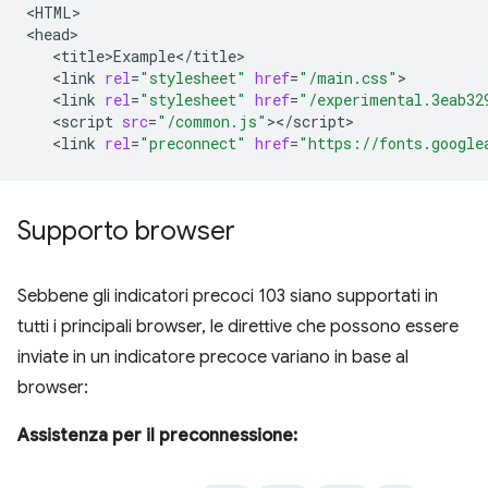
<HTML>

<link
rel
=
"stylesheet"
href
=
"/main.css"
<link
rel
=
"stylesheet"
href
=
"/experimental.3eab32
<script
src
=
"/common.js"
<link
rel
=
"preconnect"
href
=
"https://fonts.google
Supporto browser
Sebbene gli indicatori precoci 103 siano supportati in
tutti i principali browser, le direttive che possono essere
inviate in un indicatore precoce variano in base al
browser:
Assistenza per il preconnessione: