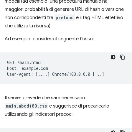
modelli (ad esempio, una procedura manuale ha
maggiori probabilità di generare URL di hash o versione
non corrispondenti tra
preload
e il tag HTML effettivo
che utilizza la risorsa).
Ad esempio, considera il seguente flusso:
GET
/main.html

Host:
example.com

User-Agent:
[
....
]
Chrome/103.0.0.0
[
...
]
Il server prevede che sarà necessario
main.abcd100.css
e suggerisce di precaricarlo
utilizzando gli indicatori precoci: