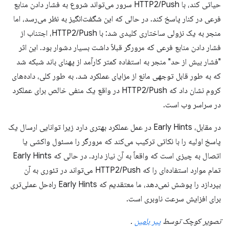
حیاتی کند، با HTTP2/Push سرور می‌تواند شروع به فشار دادن منابع
فرعی در کنار پاسخ کند. در حالی که این شگفت‌انگیز به نظر می‌رسد، اما
منجر به یک نزولی ساختاری کلیدی شد: با HTTP2/Push، اجتناب از
فشار دادن منابع فرعی که مرورگر قبلاً داشت بسیار دشوار بود. این اثر
"فشار بیش از حد" منجر به استفاده کمتر کارآمد از پهنای باند شبکه شد
که به طور قابل توجهی مانع از مزایای عملکرد شد. به طور کلی، داده‌های
کروم نشان داد که HTTP2/Push در واقع یک منفی خالص برای عملکرد
در سراسر وب است.
در مقابل، Early Hints در عمل عملکرد بهتری دارد زیرا توانایی ارسال یک
پاسخ اولیه را با نکاتی ترکیب می‌کند که مرورگر را مسئول واکشی یا
اتصال به چیزی است که واقعاً به آن نیاز دارد. در حالی که Early Hints
تمام موارد استفاده‌ای را که HTTP2/Push می‌تواند در تئوری به آن
بپردازد را پوشش نمی‌دهد، ما معتقدیم که Early Hints راه‌حل عملی‌تری
برای افزایش سرعت ناوبری است.
تصویر کوچک توسط
پیر بامین
.