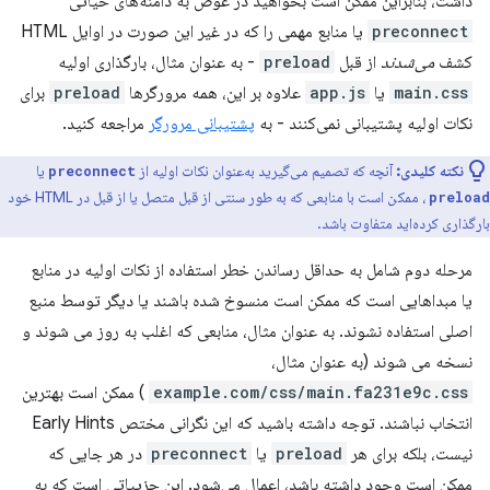
داشت، بنابراین ممکن است بخواهید در عوض به دامنه‌های حیاتی
preconnect
یا منابع مهمی را که در غیر این صورت در اوایل HTML
کشف
می‌شدند
از قبل
preload
- به عنوان مثال، بارگذاری اولیه
main.css
یا
app.js
علاوه بر این، همه مرورگرها
preload
برای
نکات اولیه پشتیبانی نمی‌کنند - به
پشتیبانی مرورگر
مراجعه کنید.
نکته کلیدی:
آنچه که تصمیم می‌گیرید به‌عنوان نکات اولیه از
یا
preconnect
، ممکن است با منابعی که به طور سنتی از قبل متصل یا از قبل در HTML خود
preload
بارگذاری کرده‌اید متفاوت باشد.
مرحله دوم شامل به حداقل رساندن خطر استفاده از نکات اولیه در منابع
یا مبداهایی است که ممکن است منسوخ شده باشند یا دیگر توسط منبع
اصلی استفاده نشوند. به عنوان مثال، منابعی که اغلب به روز می شوند و
نسخه می شوند (به عنوان مثال،
example.com/css/main.fa231e9c.css
) ممکن است بهترین
انتخاب نباشند. توجه داشته باشید که این نگرانی مختص Early Hints
نیست، بلکه برای هر
preload
یا
preconnect
در هر جایی که
ممکن است وجود داشته باشد، اعمال می‌شود. این جزییاتی است که به