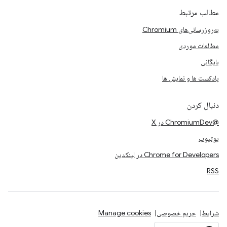
مطالب مرتبط
به‌روزرسانی‌های Chromium
مطالعات موردی
بایگانی
پادکست ها و نمایش ها
دنبال کردن
@ChromiumDev در X
یوتیوب
Chrome for Developers در لینکدین
RSS
شرایط
حریم خصوصی
Manage cookies