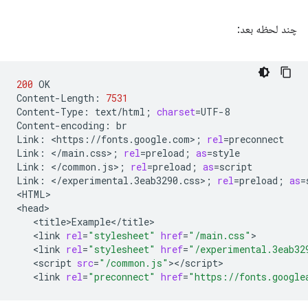
چند لحظه بعد:
200
OK

Content-Length:
7531
Content-Type:
text/html
;
charset
=
UTF-8

Content-encoding:
br

Link:
<https://fonts.google.com>
;
rel
=
preconnect

Link:
</main.css>
;
rel
=
preload
;
as
=
style

Link:
</common.js>
;
rel
=
preload
;
as
=
script

Link:
</experimental.3eab3290.css>
;
rel
=
preload
;
as
=
<HTML>

<link
rel
=
"stylesheet"
href
=
"/main.css"
<link
rel
=
"stylesheet"
href
=
"/experimental.3eab32
<script
src
=
"/common.js"
<link
rel
=
"preconnect"
href
=
"https://fonts.google