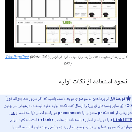
قبل و بعد از مقایسه نکات اولیه در یک وب سایت آزمایشی با
(Moto G4
WebPageTest
- DSL)
نحوه استفاده از نکات اولیه
توجه:
قبل از پرداختن به موضوع، توجه داشته باشید که اگر سرور شما بتواند فوراً
200 (یا سایر پاسخ‌های نهایی) را ارسال کند، نکات اولیه مفید نیستند. درعوض، در چنین
شرایطی، از
معمولی یا
در پاسخ اصلی (با استفاده از
هدر
preconnect
preload
HTTP
)، یا در پاسخ اصلی (با استفاده از عناصر
) استفاده کنید. برای
<link>
Link
مواردی که سرور شما برای تولید پاسخ اصلی به زمان کمی نیاز دارد، ادامه مطلب را