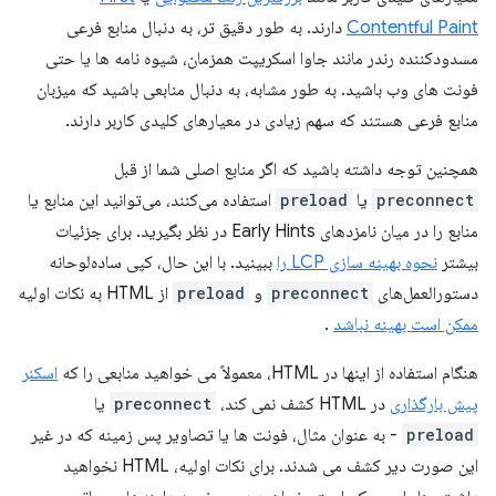
Contentful Paint
دارند. به طور دقیق تر، به دنبال منابع فرعی
مسدودکننده رندر مانند جاوا اسکریپت همزمان، شیوه نامه ها یا حتی
فونت های وب باشید. به طور مشابه، به دنبال منابعی باشید که میزبان
منابع فرعی هستند که سهم زیادی در معیارهای کلیدی کاربر دارند.
همچنین توجه داشته باشید که اگر منابع اصلی شما از قبل
preconnect
یا
preload
استفاده می‌کنند، می‌توانید این منابع یا
منابع را در میان نامزدهای Early Hints در نظر بگیرید. برای جزئیات
بیشتر
نحوه بهینه سازی LCP را
ببینید. با این حال، کپی ساده‌لوحانه
دستورالعمل‌های
preconnect
و
preload
از HTML به نکات اولیه
ممکن است بهینه نباشد
.
هنگام استفاده از اینها در HTML، معمولاً می خواهید منابعی را که
اسکنر
پیش بارگذاری
در HTML کشف نمی کند،
preconnect
یا
preload
- به عنوان مثال، فونت ها یا تصاویر پس زمینه که در غیر
این صورت دیر کشف می شدند. برای نکات اولیه، HTML نخواهید