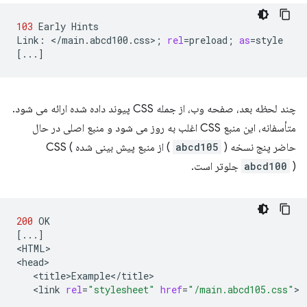
103
Early
Hints

Link:
</main.abcd100.css>
;
rel
=
preload
;
as
=
[
...
]
چند لحظه بعد، صفحه وب، از جمله CSS پیوند داده شده ارائه می شود.
متأسفانه، این منبع CSS اغلب به روز می شود و منبع اصلی در حال
حاضر پنج نسخه (
abcd105
) از منبع پیش بینی شده CSS (
) جلوتر است.
abcd100
200
[
...
]
<HTML>

<link
rel
=
"stylesheet"
href
=
"/main.abcd105.css"