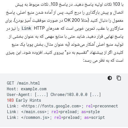
با 103 نکات اولیه پاسخ دهید. در پاسخ 103، نکات مربوط به پیش
اتصال و پیش بارگذاری را درج کنید. پس از آماده شدن منبع اصلی، پاسخ
معمول را دنبال کنید (مثلاً 200 OK در صورت موفقیت آمیز بودن). برای
سازگاری با عقب، تمرین خوبی است که هدرهای
Link
HTTP را نیز در
پاسخ نهایی قرار دهید، شاید حتی با منابع مهمی که به عنوان بخشی از
تولید منبع اصلی آشکار می‌شوند (به عنوان مثال، بخش پویا یک منبع
کلیدی اگر از پیشنهاد "تقسیم به دو" پیروی کنید، افزوده شود. این چیزی
است که به نظر می رسد:
GET
/main.html

Host:
example.com

User-Agent:
[
....
]
Chrome/103.0.0.0
[
...
]
103
Early
Hints

Link:
<https://fonts.google.com>
;
rel
=
preconnect

Link:
</main.css>
;
rel
=
preload
;
as
=
style

Link:
</common.js>
;
rel
=
preload
;
as
=