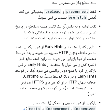
سند سطح بالا) در دسترس است.
فقط
preconnect
و
preload
پشتیبانی می کند
(یعنی
prefetch
پشتیبانی نمی شود).
نکات اولیه و به دنبال آن یک تغییر مسیر متقاطع در پاسخ
نهایی باعث می شود کروم منابع و اتصالاتی را که با
استفاده از نکات اولیه به دست آورده است حذف کند.
منابعی که با استفاده از Early Hints از قبل بارگذاری شده
اند در حافظه پنهان HTTP ذخیره می شوند و بعداً توسط
صفحه از آنجا بازیابی می شوند. بنابراین فقط منابع قابل
ذخیره کش را می توان با استفاده از Early Hints از قبل
بارگذاری کرد یا منبع دوبار واکشی می شود (یک بار توسط
Early Hints و بار دیگر توسط سند). در Chrome،
حافظه پنهان HTTP برای گواهی‌های HTTPS غیرقابل
اعتماد غیرفعال است (حتی اگر به بارگیری صفحه ادامه
دهید).
بارگیری از قبل تصاویر پاسخگو (با استفاده از
imagesizes
،
imagesrcset
یا
media
)
با