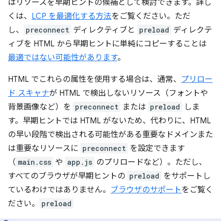
はリソースを早期ヒントの候補として検討できます。詳し
くは、
LCP を最適化する方法
をご覧ください。ただ
し、
preconnect
ディレクティブと
preload
ディレクテ
ィブを HTML から早期ヒントに単純にコピーすることは
最適ではない可能性があります
。
HTML でこれらの属性を使用する場合は、通常、
プリロー
ド スキャナ
が HTML で検出しないリソース（フォントや
背景画像など）を
preconnect
または
preload
しま
す。早期ヒントでは HTML がないため、代わりに、HTML
の早い段階で検出される可能性がある重要なドメインまた
は重要なリソースに
preconnect
を設定できます
（
main.css
や
app.js
のプリロードなど）。
ただし、
すべてのブラウザが早期ヒントの
preload
をサポートし
ているわけではありません。
ブラウザのサポート
をご覧く
ださい。
preload