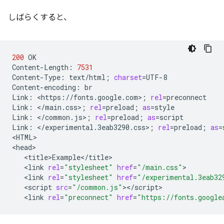
しばらくすると、
200
OK

Content-Length:
7531
Content-Type:
text/html
;
charset
=
UTF-8

Content-encoding:
br

Link:
<https://fonts.google.com>
;
rel
=
preconnect

Link:
</main.css>
;
rel
=
preload
;
as
=
style

Link:
</common.js>
;
rel
=
preload
;
as
=
script

Link:
</experimental.3eab3290.css>
;
rel
=
preload
;
as
=
<HTML>

<link
rel
=
"stylesheet"
href
=
"/main.css"
<link
rel
=
"stylesheet"
href
=
"/experimental.3eab32
<script
src
=
"/common.js"
<link
rel
=
"preconnect"
href
=
"https://fonts.google