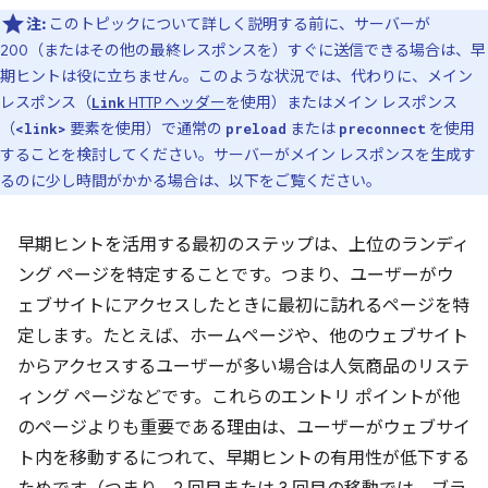
注:
このトピックについて詳しく説明する前に、サーバーが
200（またはその他の最終レスポンスを）すぐに送信できる場合は、早
期ヒントは役に立ちません。このような状況では、代わりに、メイン
レスポンス（
HTTP ヘッダー
を使用）またはメイン レスポンス
Link
（
要素を使用）で通常の
または
を使用
<link>
preload
preconnect
することを検討してください。サーバーがメイン レスポンスを生成す
るのに少し時間がかかる場合は、以下をご覧ください。
早期ヒントを活用する最初のステップは、上位のランディ
ング ページを特定することです。つまり、ユーザーがウ
ェブサイトにアクセスしたときに最初に訪れるページを特
定します。たとえば、ホームページや、他のウェブサイト
からアクセスするユーザーが多い場合は人気商品のリステ
ィング ページなどです。これらのエントリ ポイントが他
のページよりも重要である理由は、ユーザーがウェブサイ
ト内を移動するにつれて、早期ヒントの有用性が低下する