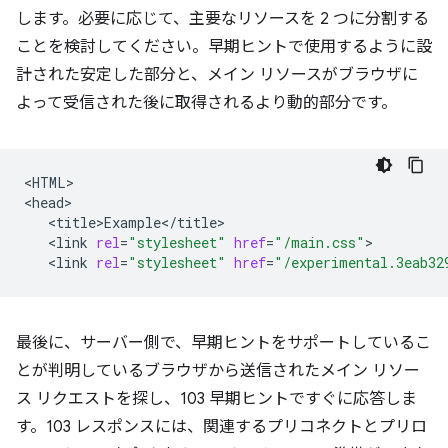
します。必要に応じて、主要なリソースを 2 つに分割する
ことを検討してください。早期ヒントで使用するように設
計された安定した部分と、メイン リソースがブラウザに
よって受信された後に取得されるより動的部分です。
<HTML>

<link
rel
=
"stylesheet"
href
=
"/main.css"
<link
rel
=
"stylesheet"
href
=
"/experimental.3eab32
最後に、サーバー側で、早期ヒントをサポートしているこ
とが判明しているブラウザから送信されたメイン リソー
ス リクエストを探し、103 早期ヒントですぐに応答しま
す。103 レスポンスには、関連するプリコネクトとプリロ