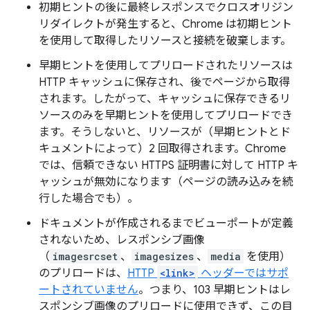
初期ヒントの後に最終レスポンスでクロスオリジン
リダイレクトが発生すると、Chrome は初期ヒント
を使用して取得したリソースと接続を破棄します。
早期ヒントを使用してプリロードされたリソースは
HTTP キャッシュに保存され、後でページから取得
されます。したがって、キャッシュに保存できるリ
ソースのみを早期ヒントを使用してプリロードでき
ます。そうしないと、リソースが（早期ヒントとド
キュメントによって）2 回取得されます。Chrome
では、信頼できない HTTPS 証明書に対して HTTP キ
ャッシュが無効になります（ページの読み込みを続
行した場合でも）。
ドキュメントが作成されるまでビューポートが定義
されないため、レスポンシブ画像
（
imagesrcset
、
imagesizes
、
media
を使用）
のプリロードは、
HTTP
<link>
ヘッダーではサポ
ートされていません
。つまり、103 早期ヒントはレ
スポンシブ画像のプリロードに使用できず、この目