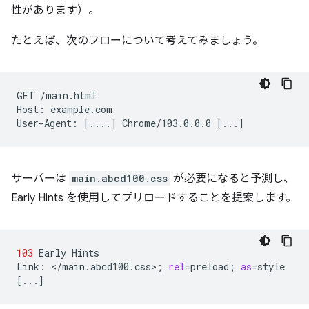
性があります）。
たとえば、次のフローについて考えてみましょう。
GET
/main.html

Host:
example.com

User-Agent:
[
....
]
Chrome/103.0.0.0
[
...
]
サーバーは
main.abcd100.css
が必要になると予測し、
Early Hints を使用してプリロードすることを提案します。
103
Early
Hints

Link:
</main.abcd100.css>
;
rel
=
preload
;
as
=
[
...
]