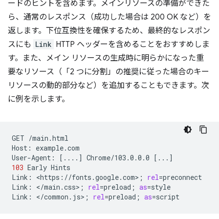
ードのヒントを含めます。メインリソースの準備ができた
ら、通常のレスポンス（成功した場合は 200 OK など）を
返します。下位互換性を確保するため、最終的なレスポン
スにも
Link
HTTP ヘッダーを含めることをおすすめしま
す。また、メイン リソースの生成時に明らかになった重
要なリソース（「2 つに分割」の推奨に従った場合のキー
リソースの動的部分など）を追加することもできます。次
に例を示します。
GET
/main.html

Host:
example.com

User-Agent:
[
....
]
Chrome/103.0.0.0
[
...
]
103
Early
Hints

Link:
<https://fonts.google.com>
;
rel
=
preconnect

Link:
</main.css>
;
rel
=
preload
;
as
=
style

Link:
</common.js>
;
rel
=
preload
;
as
=