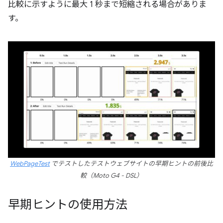
比較に示すように最大 1 秒まで短縮される場合がありま
す。
WebPageTest
でテストしたテストウェブサイトの早期ヒントの前後比
較（Moto G4 - DSL）
早期ヒントの使用方法