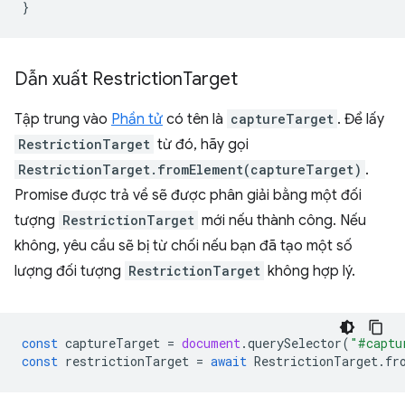
}
Dẫn xuất Restriction
Target
Tập trung vào
Phần tử
có tên là
captureTarget
. Để lấy
RestrictionTarget
từ đó, hãy gọi
RestrictionTarget.fromElement(captureTarget)
.
Promise được trả về sẽ được phân giải bằng một đối
tượng
RestrictionTarget
mới nếu thành công. Nếu
không, yêu cầu sẽ bị từ chối nếu bạn đã tạo một số
lượng đối tượng
RestrictionTarget
không hợp lý.
const
captureTarget
=
document
.
querySelector
(
"#captu
const
restrictionTarget
=
await
RestrictionTarget
.
fr