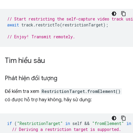
// Start restricting the self-capture video track us
await
track
.
restrictTo
(
restrictionTarget
);
// Enjoy! Transmit remotely.
Tìm hiểu sâu
Phát hiện đối tượng
Để kiểm tra xem
RestrictionTarget.fromElement()
có được hỗ trợ hay không, hãy sử dụng:
if
(
"RestrictionTarget"
in
self
 && 
"fromElement"
in
// Deriving a restriction target is supported.