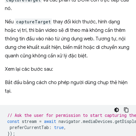
nó.
Nếu
captureTarget
thay đổi kích thước, hình dạng
hoặc vị trí, thì bản video sẽ đi theo mà không cần thêm
thông tin đầu vào nào từ ứng dụng web. Tương tự, nội
dung che khuất xuất hiện, biến mất hoặc di chuyển xung
quanh cũng không cần xử lý đặc biệt.
Xem lại các bước sau:
Bắt đầu bằng cách cho phép người dùng chụp thẻ hiện
tại.
// Ask the user for permission to start capturing th
const
stream
=
await
navigator
.
mediaDevices
.
getDispl
preferCurrentTab
:
true
,
});