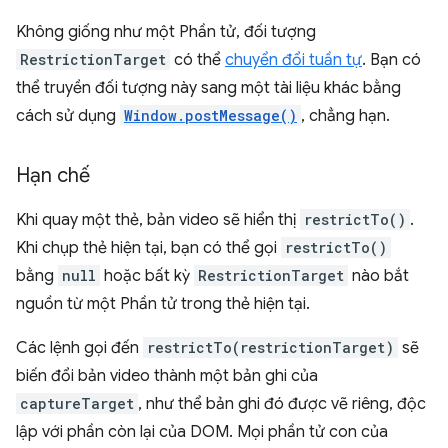
Không giống như một Phần tử, đối tượng
RestrictionTarget
có thể
chuyển đổi tuần tự
. Bạn có
thể truyền đối tượng này sang một tài liệu khác bằng
cách sử dụng
Window.postMessage()
, chẳng hạn.
Hạn chế
Khi quay một thẻ, bản video sẽ hiển thị
restrictTo()
.
Khi chụp thẻ hiện tại, bạn có thể gọi
restrictTo()
bằng
null
hoặc bất kỳ
RestrictionTarget
nào bắt
nguồn từ một Phần tử trong thẻ hiện tại.
Các lệnh gọi đến
restrictTo(restrictionTarget)
sẽ
biến đổi bản video thành một bản ghi của
captureTarget
, như thể bản ghi đó được vẽ riêng, độc
lập với phần còn lại của DOM. Mọi phần tử con của