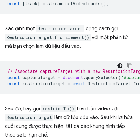
const
[
track
]
=
stream
.
getVideoTracks
();
Xác định một
RestrictionTarget
bằng cách gọi
RestrictionTarget.fromElement()
với một phần tử
mà bạn chọn làm dữ liệu đầu vào.
// Associate captureTarget with a new RestrictionTar
const
captureTarget
=
document
.
querySelector
(
"#captu
const
restrictionTarget
=
await
RestrictionTarget
.
fr
Sau đó, hãy gọi
restrictTo()
trên bản video với
RestrictionTarget
làm dữ liệu đầu vào. Sau khi lời hứa
cuối cùng được thực hiện, tất cả các khung hình tiếp
theo sẽ bị hạn chế.