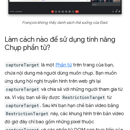
François không thấy danh sách thả xuống của Elad.
Làm cách nào để sử dụng tính năng
Chụp phần tử?
captureTarget
là một
Phần tử
trên trang của bạn,
chứa nội dung mà người dùng muốn chụp. Bạn muốn
ứng dụng hội nghị truyền hình trên web ghi lại
captureTarget
và chia sẻ với những người tham gia từ
xa. Vì vậy, bạn sẽ lấy được
RestrictionTarget
từ
captureTarget
. Sau khi bạn hạn chế bản video bằng
RestrictionTarget
này, các khung hình trên bản video
đó giờ đây chỉ bao gồm những pixel thuộc
captureTarget
và các phần tử DOM con trực tiếp của