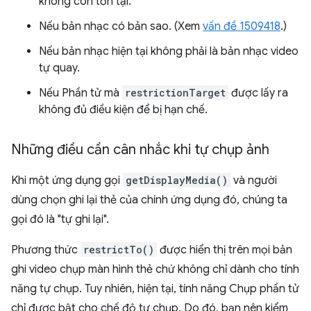
không còn tồn tại.
Nếu bản nhạc có bản sao. (Xem
vấn đề 1509418
.)
Nếu bản nhạc hiện tại không phải là bản nhạc video
tự quay.
Nếu Phần tử mà
restrictionTarget
được lấy ra
không đủ điều kiện để bị hạn chế.
Những điều cần cân nhắc khi tự chụp ảnh
Khi một ứng dụng gọi
getDisplayMedia()
và người
dùng chọn ghi lại thẻ của chính ứng dụng đó, chúng ta
gọi đó là "tự ghi lại".
Phương thức
restrictTo()
được hiển thị trên mọi bản
ghi video chụp màn hình thẻ chứ không chỉ dành cho tính
năng tự chụp. Tuy nhiên, hiện tại, tính năng Chụp phần tử
chỉ được bật cho chế độ tự chụp. Do đó, bạn nên kiểm