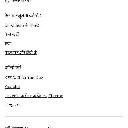
खुली समस्याएं देखें
मिलता-जुलता कॉन्टेंट
Chromium के अपडेट
केस स्टडी
संग्रह
पॉडकास्ट और टीवी शो
फ़ॉलो करें
X पर @ChromiumDev
YouTube
LinkedIn पर डेवलपर के लिए Chrome
आरएसएस