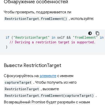
Обнаружение особенностей
Чтобы проверить, поддерживается ли
RestrictionTarget.fromElement()
, используйте:
if
(
"RestrictionTarget"
in
self
 && 
"fromElement"
in
// Deriving a restriction target is supported.
}
Вывести Restriction
Target
Сфокусируйтесь на
элементе
с именем
captureTarget
. Чтобы получить из него
RestrictionTarget
, вызовите
RestrictionTarget.fromElement(captureTarget)
.
Возвращённый Promise будет разрешён с новым