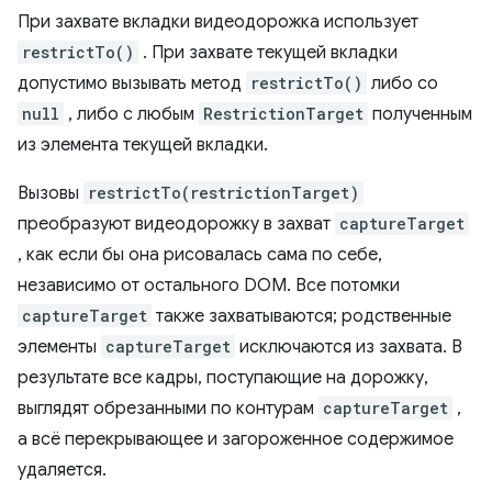
При захвате вкладки видеодорожка использует
restrictTo()
. При захвате текущей вкладки
допустимо вызывать метод
restrictTo()
либо со
null
, либо с любым
RestrictionTarget
полученным
из элемента текущей вкладки.
Вызовы
restrictTo(restrictionTarget)
преобразуют видеодорожку в захват
captureTarget
, как если бы она рисовалась сама по себе,
независимо от остального DOM. Все потомки
captureTarget
также захватываются; родственные
элементы
captureTarget
исключаются из захвата. В
результате все кадры, поступающие на дорожку,
выглядят обрезанными по контурам
captureTarget
,
а всё перекрывающее и загороженное содержимое
удаляется.