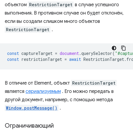
объектом
RestrictionTarget
в случае успешного
выполнения. В противном случае он будет отклонён,
если вы создали слишком много объектов
RestrictionTarget
.
const
captureTarget
=
document
.
querySelector
(
"#captu
const
restrictionTarget
=
await
RestrictionTarget
.
fr
В отличие от Element, объект
RestrictionTarget
является
сериализуемым
. Его можно передать в
другой документ, например, с помощью метода
Window.postMessage()
.
Ограничивающий