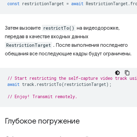
const
restrictionTarget
=
await
RestrictionTarget
.
fr
Затем вызовите
restrictTo()
на видеодорожке,
передав в качестве входных данных
RestrictionTarget
. После выполнения последнего
обещания все последующие кадры будут ограничены.
// Start restricting the self-capture video track us
await
track
.
restrictTo
(
restrictionTarget
);
// Enjoy! Transmit remotely.
Глубокое погружение