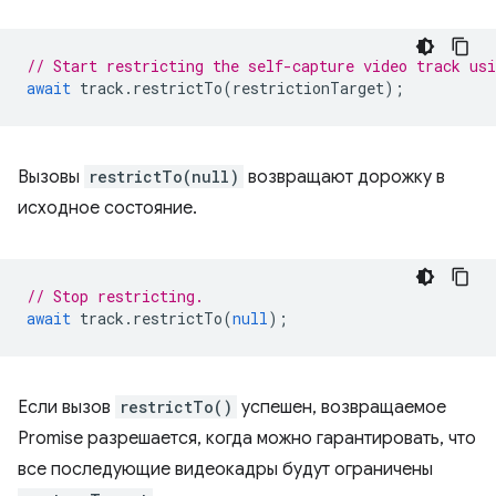
// Start restricting the self-capture video track us
await
track
.
restrictTo
(
restrictionTarget
);
Вызовы
restrictTo(null)
возвращают дорожку в
исходное состояние.
// Stop restricting.
await
track
.
restrictTo
(
null
);
Если вызов
restrictTo()
успешен, возвращаемое
Promise разрешается, когда можно гарантировать, что
все последующие видеокадры будут ограничены