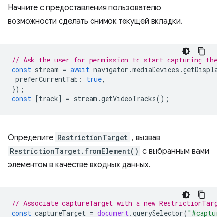
Начните с предоставления пользователю
возможности сделать снимок текущей вкладки.
// Ask the user for permission to start capturing th
const
stream
=
await
navigator
.
mediaDevices
.
getDispl
preferCurrentTab
:
true
,
});
const
[
track
]
=
stream
.
getVideoTracks
();
Определите
RestrictionTarget
, вызвав
RestrictionTarget.fromElement()
с выбранным вами
элементом в качестве входных данных.
// Associate captureTarget with a new RestrictionTar
const
captureTarget
=
document
.
querySelector
(
"#captu