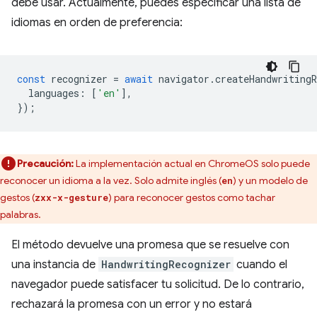
debe usar. Actualmente, puedes especificar una lista de
idiomas en orden de preferencia:
const
recognizer
=
await
navigator
.
createHandwritingR
languages
:
[
'en'
],
});
Precaución:
La implementación actual en ChromeOS solo puede
reconocer un idioma a la vez. Solo admite inglés (
) y un modelo de
en
gestos (
) para reconocer gestos como tachar
zxx-x-gesture
palabras.
El método devuelve una promesa que se resuelve con
una instancia de
HandwritingRecognizer
cuando el
navegador puede satisfacer tu solicitud. De lo contrario,
rechazará la promesa con un error y no estará