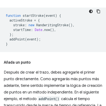
function
startStroke
(
event
)
{
activeStroke
=
{
stroke
:
new
HandwritingStroke
(),
startTime
:
Date
.
now
(),
};
addPoint
(
event
);
}
Añada un punto
Después de crear el trazo, debes agregarle el primer
punto directamente. Como agregarás más puntos más
adelante, tiene sentido implementar la lógica de creación
de puntos en un método independiente. En el siguiente
ejemplo, el método
addPoint()
calcula el tiempo
transcurrido desde la marca de tiempo de referencia. La