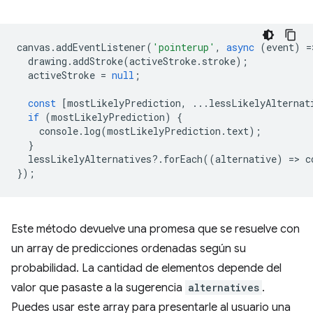
canvas
.
addEventListener
(
'pointerup'
,
async
(
event
)
=
drawing
.
addStroke
(
activeStroke
.
stroke
);
activeStroke
=
null
;
const
[
mostLikelyPrediction
,
...
lessLikelyAlternat
if
(
mostLikelyPrediction
)
{
console
.
log
(
mostLikelyPrediction
.
text
);
}
lessLikelyAlternatives
?
.
forEach
((
alternative
)
=
>
c
});
Este método devuelve una promesa que se resuelve con
un array de predicciones ordenadas según su
probabilidad. La cantidad de elementos depende del
valor que pasaste a la sugerencia
alternatives
.
Puedes usar este array para presentarle al usuario una