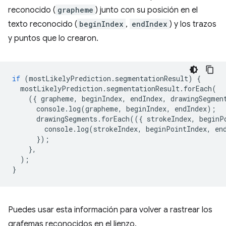
reconocido (
grapheme
) junto con su posición en el
texto reconocido (
beginIndex
,
endIndex
) y los trazos
y puntos que lo crearon.
if
(
mostLikelyPrediction
.
segmentationResult
)
{
mostLikelyPrediction
.
segmentationResult
.
forEach
(
({
grapheme
,
beginIndex
,
endIndex
,
drawingSegmen
console
.
log
(
grapheme
,
beginIndex
,
endIndex
);
drawingSegments
.
forEach
(({
strokeIndex
,
beginP
console
.
log
(
strokeIndex
,
beginPointIndex
,
en
});
},
);
}
Puedes usar esta información para volver a rastrear los
grafemas reconocidos en el lienzo.