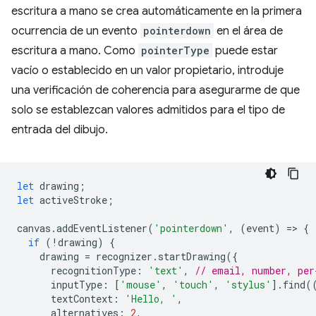
escritura a mano se crea automáticamente en la primera
ocurrencia de un evento
pointerdown
en el área de
escritura a mano. Como
pointerType
puede estar
vacío o establecido en un valor propietario, introduje
una verificación de coherencia para asegurarme de que
solo se establezcan valores admitidos para el tipo de
entrada del dibujo.
let
drawing
;
let
activeStroke
;
canvas
.
addEventListener
(
'pointerdown'
,
(
event
)
=
>
{
if
(
!
drawing
)
{
drawing
=
recognizer
.
startDrawing
({
recognitionType
:
'text'
,
// email, number, per
inputType
:
[
'mouse'
,
'touch'
,
'stylus'
].
find
(
textContext
:
'Hello, '
,
alternatives
:
2
,