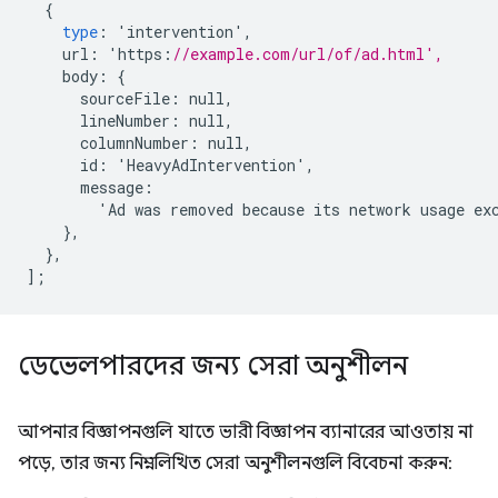
{
type
:
'
intervention
'
,
url
:
'
https
:
//example.com/url/of/ad.html',
body
:
{
sourceFile
:
null
,
lineNumber
:
null
,
columnNumber
:
null
,
id
:
'
HeavyAdIntervention
'
,
message
:
'
Ad
was
removed
because
its
network
usage
ex
},
},
];
ডেভেলপারদের জন্য সেরা অনুশীলন
আপনার বিজ্ঞাপনগুলি যাতে ভারী বিজ্ঞাপন ব্যানারের আওতায় না
পড়ে, তার জন্য নিম্নলিখিত সেরা অনুশীলনগুলি বিবেচনা করুন: