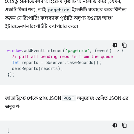
যেহেতু ইন্টারভেনশন আইফ্রেম পৃষ্ঠাটি আনলোড করে (যেমন,
একটি বিজ্ঞাপন), তাই
pagehide
ইভেন্টটি ব্যবহার করে নিশ্চিত
করুন যে রিপোর্টিং কলব্যাক পৃষ্ঠাটি অদৃশ্য হওয়ার আগে
ইন্টারভেনশন রিপোর্টটি ক্যাপচার করে।
window
.
addEventListener
(
'pagehide'
,
(
event
)
=
>
{
// pull all pending reports from the queue
let
reports
=
observer
.
takeRecords
();
sendReports
(
reports
);
});
জাভাস্ক্রিপ্ট থেকে প্রাপ্ত JSON
POST
অনুরোধে প্রেরিত JSON এর
অনুরূপ:
[