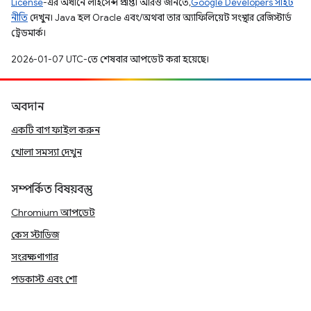
License
-এর অধীনে লাইসেন্স প্রাপ্ত। আরও জানতে,
Google Developers সাইট
নীতি
দেখুন। Java হল Oracle এবং/অথবা তার অ্যাফিলিয়েট সংস্থার রেজিস্টার্ড
ট্রেডমার্ক।
2026-01-07 UTC-তে শেষবার আপডেট করা হয়েছে।
অবদান
একটি বাগ ফাইল করুন
খোলা সমস্যা দেখুন
সম্পর্কিত বিষয়বস্তু
Chromium আপডেট
কেস স্টাডিজ
সংরক্ষণাগার
পডকাস্ট এবং শো