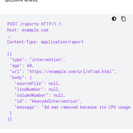
প্রতিবেদন থাকবে:
POST /reports HTTP/1.1
Host: example.com
…
Content-Type: application/report
[{
 "type": "intervention",
 "age": 60,
 "url": "https://example.com/url/of/ad.html",
 "body": {
   "sourceFile": null,
   "lineNumber": null,
   "columnNumber": null,
   "id": "HeavyAdIntervention",
   "message": "Ad was removed because its CPU usage 
 }
}]