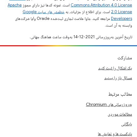
Commons Attribution 4.0 License
است. نمونه کدها نیز دارای مجوز
Apache
2.0 License
است. برای اطلاع از جزئیات، به
خطمشی‌های سایت Google
Developers‏
مراجعه کنید. جاوا علامت تجاری ثبت‌شده Oracle و/یا شرکت‌های
وابسته به آن است.
تاریخ آخرین به‌روزرسانی 2021-12-14 به‌وقت ساعت هماهنگ جهانی.
مشارکت
یک اشکال را ثبت کنید
مسائل باز را ببینید
مطالب مرتبط
به‌روزرسانی‌های Chromium
مطالعات موردی
بایگانی
پادکست ها و نمایش ها