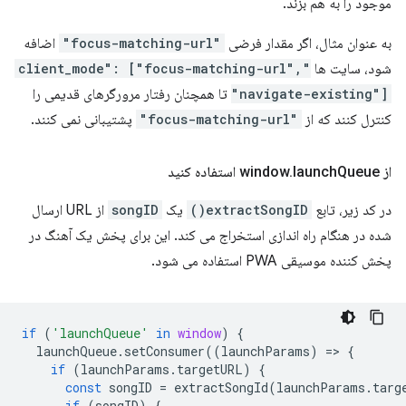
موجود را به هم بزند.
به عنوان مثال، اگر مقدار فرضی
"focus-matching-url"
اضافه
شود، سایت ها
"client_mode": ["focus-matching-url",
"navigate-existing"]
تا همچنان رفتار مرورگرهای قدیمی را
کنترل کنند که از
"focus-matching-url"
پشتیبانی نمی کنند.
از window
Queue استفاده کنید
launch
.
در کد زیر، تابع
extractSongID()
یک
songID
از URL ارسال
شده در هنگام راه اندازی استخراج می کند. این برای پخش یک آهنگ در
پخش کننده موسیقی PWA استفاده می شود.
if
(
'launchQueue'
in
window
)
{
launchQueue
.
setConsumer
((
launchParams
)
=
>
{
if
(
launchParams
.
targetURL
)
{
const
songID
=
extractSongId
(
launchParams
.
targ
if
(
songID
)
{