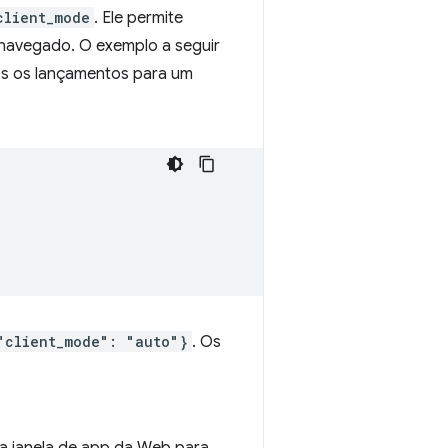
client_mode
. Ele permite
r navegado. O exemplo a seguir
os os lançamentos para um
"client_mode": "auto"}
. Os