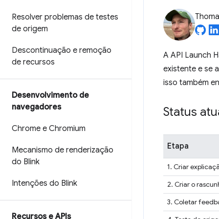
Thomas
Resolver problemas de testes
de origem
Descontinuação e remoção
A API Launch Ha
de recursos
existente e se 
isso também en
Desenvolvimento de
navegadores
Status atu
Chrome e Chromium
Etapa
Mecanismo de renderização
do Blink
1. Criar explicaç
Intenções do Blink
2. Criar o rascun
3. Coletar feedb
Recursos e APIs