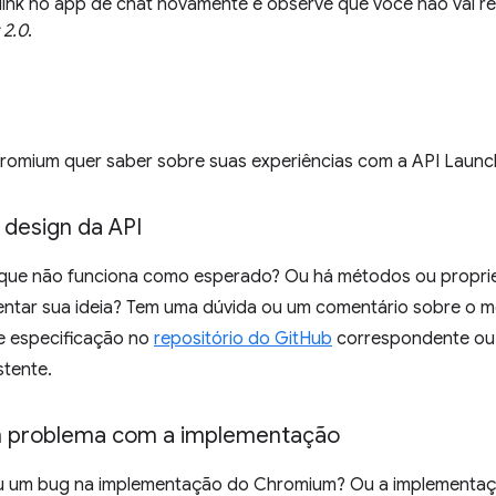
 link no app de chat novamente e observe que você não vai 
 2.0
.
romium quer saber sobre suas experiências com a API Launc
 design da API
 que não funciona como esperado? Ou há métodos ou propr
entar sua ideia? Tem uma dúvida ou um comentário sobre o 
e especificação no
repositório do GitHub
correspondente ou 
stente.
m problema com a implementação
 um bug na implementação do Chromium? Ou a implementaçã