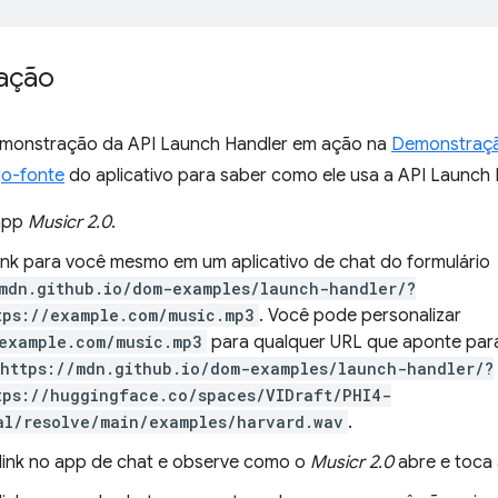
ação
emonstração da API Launch Handler em ação na
Demonstraçã
go-fonte
do aplicativo para saber como ele usa a API Launch 
 app
Musicr 2.0
.
link para você mesmo em um aplicativo de chat do formulário
mdn.github.io/dom-examples/launch-handler/?
tps://example.com/music.mp3
. Você pode personalizar
example.com/music.mp3
para qualquer URL que aponte para
https://mdn.github.io/dom-examples/launch-handler/?
tps://huggingface.co/spaces/VIDraft/PHI4-
al/resolve/main/examples/harvard.wav
.
 link no app de chat e observe como o
Musicr 2.0
abre e toca 