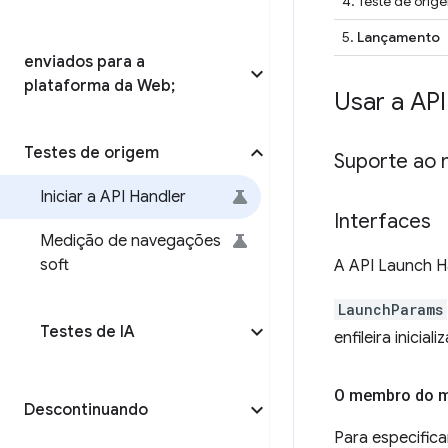
4. Teste de orig
5.
Lançamento
enviados para a
plataforma da Web;
Usar a AP
Testes de origem
Suporte ao 
Iniciar a API Handler
Interfaces
Medição de navegações
soft
A API Launch Ha
LaunchParams
Testes de IA
enfileira inici
O membro do m
Descontinuando
Para especific