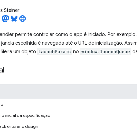
 Steiner
ndler permite controlar como o app é iniciado. Por exemplo,
a janela escolhida é navegada até o URL de inicialização. Assi
fileira um objeto
LaunchParams
no
window.launchQueue
da
al
ão
ho inicial da especificação
ack e iterar o design