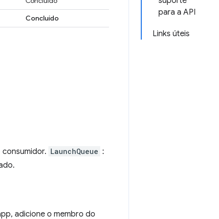
suporte
Concluído
para a API
Concluído
Links úteis
o consumidor.
LaunchQueue
:
cado.
 app, adicione o membro do