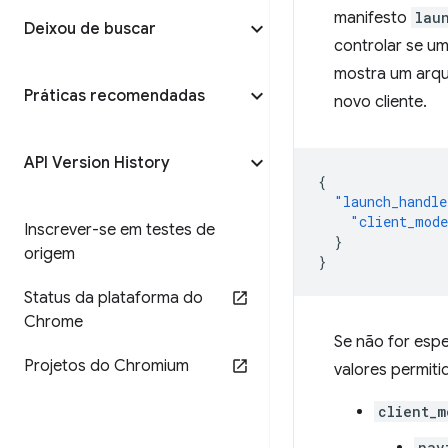
manifesto
lau
Deixou de buscar
controlar se um
mostra um arqu
Práticas recomendadas
novo cliente.
API Version History
{
"launch_handle
"client_mod
Inscrever-se em testes de
}
origem
}
Status da plataforma do
Chrome
Se não for esp
Projetos do Chromium
valores permit
client_m
nav