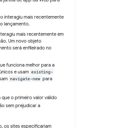
a janela de app da Web para
o interagiu mais recentemente
do lançamento.
nteragiu mais recentemente em
ação. Um novo objeto
ento será enfileirado no
ue funciona melhor para a
 únicos e usam
existing-
 usam
navigate-new
para
 que o primeiro valor válido
ão sem prejudicar a
, os sites especificariam