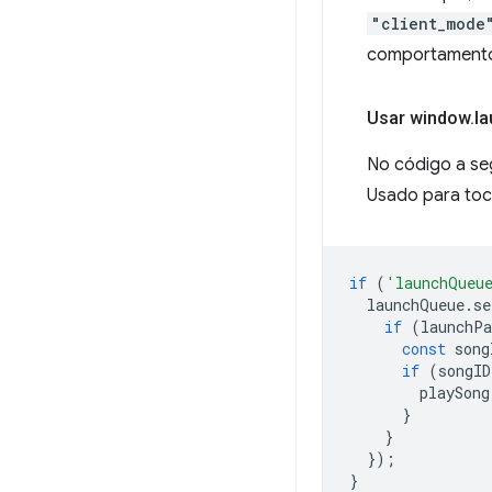
"client_mode
comportamento 
Usar window
.
l
No código a se
Usado para toc
if
(
'launchQueu
launchQueue
.
se
if
(
launchP
const
song
if
(
songID
playSong
}
}
});
}