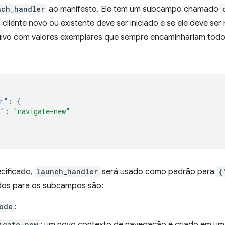
nch_handler
ao manifesto. Ele tem um subcampo chamado
 cliente novo ou existente deve ser iniciado e se ele deve se
ivo com valores exemplares que sempre encaminhariam tod
r"
:
{
e"
:
"navigate-new"
ecificado,
launch_handler
será usado como padrão para
{
idos para os subcampos são:
ode
:
igate-new