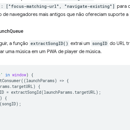
": ["focus-matching-url", "navigate-existing"]
para c
de navegadores mais antigos que não ofereciam suporte a
aunch
Queue
guir, a função
extractSongID()
extrai um
songID
do URL tra
ar uma música em um PWA de player de música.
e'
in
window
)
{
tConsumer
((
launchParams
)
=
>
{
arams
.
targetURL
)
{
ID
=
extractSongId
(
launchParams
.
targetURL
);
)
{
(
songID
);