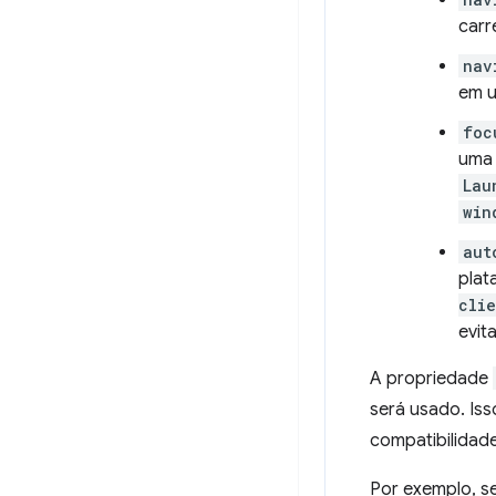
carr
nav
em u
foc
uma 
Lau
win
aut
plat
clie
evit
A propriedade
será usado. Iss
compatibilidad
Por exemplo, se