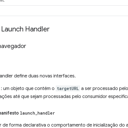
em.
I Launch Handler
navegador
ndler define duas novas interfaces.
: um objeto que contém o
targetURL
a ser processado pel
alizações até que sejam processadas pelo consumidor especifi
anifesto
launch
_
handler
ar de forma declarativa o comportamento de inicialização do