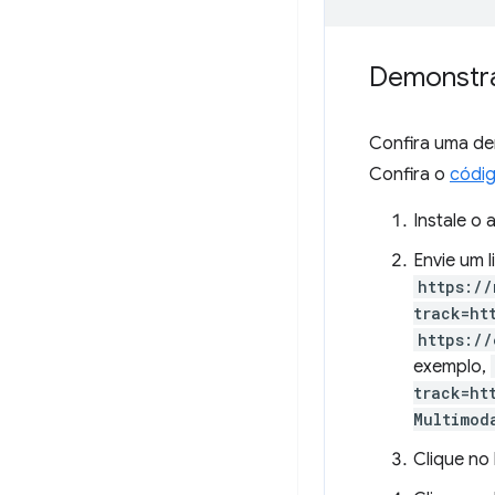
Demonstr
Confira uma d
Confira o
códi
Instale o
Envie um 
https://
track=ht
https://
exemplo,
track=ht
Multimod
Clique no