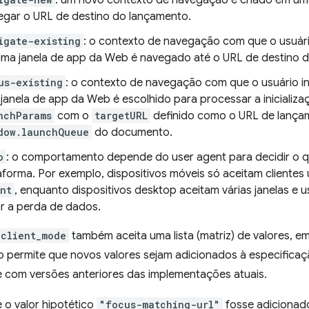
: um novo contexto de navegação é criado em um
egar o URL de destino do lançamento.
igate-existing
: o contexto de navegação com que o usuári
ma janela de app da Web é navegado até o URL de destino 
us-existing
: o contexto de navegação com que o usuário i
janela de app da Web é escolhido para processar a inicializ
nchParams
com o
targetURL
definido como o URL de lançam
dow.launchQueue
do documento.
o
: o comportamento depende do user agent para decidir o q
aforma. Por exemplo, dispositivos móveis só aceitam clientes
nt
, enquanto dispositivos desktop aceitam várias janelas e
ar a perda de dados.
client_mode
também aceita uma lista (matriz) de valores, em
o permite que novos valores sejam adicionados à especificaç
e com versões anteriores das implementações atuais.
 o valor hipotético
"focus-matching-url"
fosse adicionado