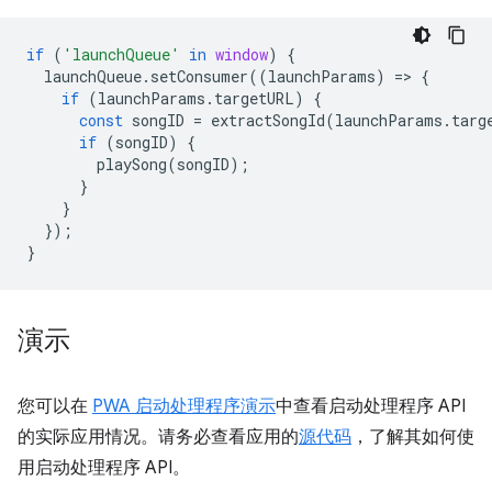
if
(
'launchQueue'
in
window
)
{
launchQueue
.
setConsumer
((
launchParams
)
=
>
{
if
(
launchParams
.
targetURL
)
{
const
songID
=
extractSongId
(
launchParams
.
targ
if
(
songID
)
{
playSong
(
songID
);
}
}
});
}
演示
您可以在
PWA 启动处理程序演示
中查看启动处理程序 API
的实际应用情况。请务必查看应用的
源代码
，了解其如何使
用启动处理程序 API。