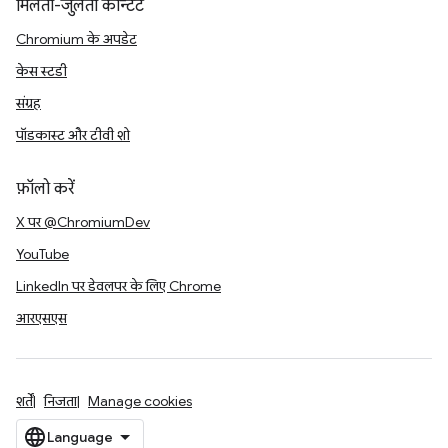
मिलता-जुलता कॉन्टेंट
Chromium के अपडेट
केस स्टडी
संग्रह
पॉडकास्ट और टीवी शो
फ़ॉलो करें
X पर @ChromiumDev
YouTube
LinkedIn पर डेवलपर के लिए Chrome
आरएसएस
शर्तें
निजता
Manage cookies