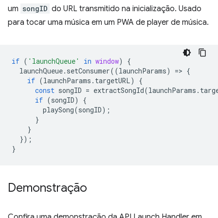
um
songID
do URL transmitido na inicialização. Usado
para tocar uma música em um PWA de player de música.
if
(
'launchQueue'
in
window
)
{
launchQueue
.
setConsumer
((
launchParams
)
=
>
{
if
(
launchParams
.
targetURL
)
{
const
songID
=
extractSongId
(
launchParams
.
targ
if
(
songID
)
{
playSong
(
songID
);
}
}
});
}
Demonstração
Confira uma demonstração da API Launch Handler em