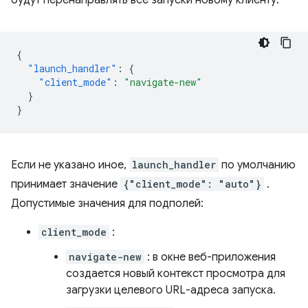
будут перенаправлять все запуски новому клиенту.
{
"launch_handler"
:
{
"client_mode"
:
"navigate-new"
}
}
Если не указано иное,
launch_handler
по умолчанию
принимает значение
{"client_mode": "auto"}
.
Допустимые значения для подполей:
client_mode
:
navigate-new
: в окне веб-приложения
создается новый контекст просмотра для
загрузки целевого URL-адреса запуска.