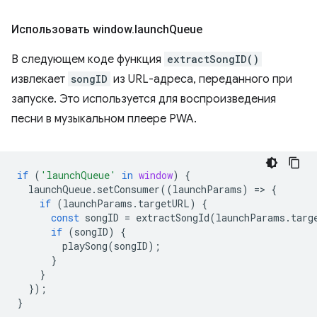
Использовать window
.
launch
Queue
В следующем коде функция
extractSongID()
извлекает
songID
из URL-адреса, переданного при
запуске. Это используется для воспроизведения
песни в музыкальном плеере PWA.
if
(
'launchQueue'
in
window
)
{
launchQueue
.
setConsumer
((
launchParams
)
=
>
{
if
(
launchParams
.
targetURL
)
{
const
songID
=
extractSongId
(
launchParams
.
targ
if
(
songID
)
{
playSong
(
songID
);
}
}
});
}