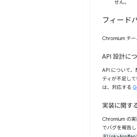
せん。
フィード
Chromium 
API 設計
API につい
ティが不足して
は、対応する
G
実装に関す
Chromiu
でバグを報告し
Blink>AppMan