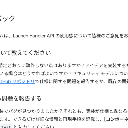
バック
チームは、Launch Handler API の使用感について皆様のご意
について教えてください
て、想定どおりに動作しない点はありますか？アイデアを実装す
いる場合はどうすればよいですか？セキュリティ モデルにつ
itHub リポジトリ
で仕様に関する問題を報告するか、既存の問
る問題を報告する
m の実装でバグが見つかりましたか？それとも、実装が仕様と異な
ます。できるだけ詳細な情報と再現手順を記載し、[
コンポー
ifest
と入力してください。