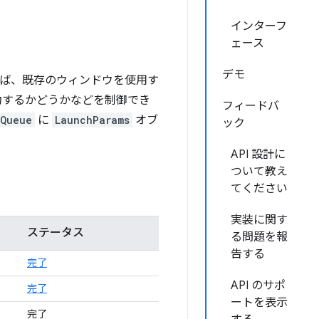
インターフ
ェース
デモ
たとえば、既存のウィンドウを使用す
動するかどうかなどを制御でき
フィードバ
hQueue
に
LaunchParams
オブ
ック
API 設計に
ついて教え
てください
実装に関す
ステータス
る問題を報
告する
完了
API のサポ
完了
ートを表示
完了