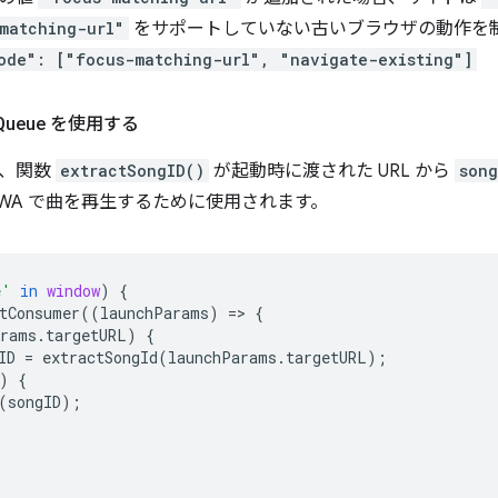
matching-url"
をサポートしていない古いブラウザの動作を
ode": ["focus-matching-url", "navigate-existing"]
Queue を使用する
は、関数
extractSongID()
が起動時に渡された URL から
song
PWA で曲を再生するために使用されます。
e'
in
window
)
{
tConsumer
((
launchParams
)
=
>
{
arams
.
targetURL
)
{
ID
=
extractSongId
(
launchParams
.
targetURL
);
)
{
(
songID
);