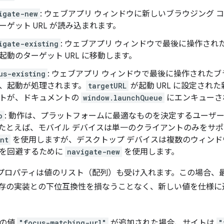
igate-new
: ウェブアプリ ウィンドウに新しいブラウジング
ーゲット URL が読み込まれます。
igate-existing
: ウェブアプリ ウィンドウで最後に操作され
起動のターゲット URL に移動します。
us-existing
: ウェブアプリ ウィンドウで最後に操作された
、起動が処理されます。
targetURL
が起動 URL に設定され
トが、ドキュメントの
window.launchQueue
にエンキューさ
o
: 動作は、プラットフォームに最適なものを決定するユーザ
たとえば、モバイル デバイスは単一のクライアントのみをサ
nt
を使用しますが、デスクトップ デバイスは複数のウィンド
を回避するために
navigate-new
を使用します。
プロパティは値のリスト（配列）も受け入れます。この場合、
存の実装との下位互換性を損なうことなく、新しい値を仕様に
定の値
"focus-matching-url"
が追加された場合、サイトは
"