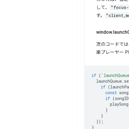
して、
"focus-
す。
"client_m
window
.
launch
次のコードで
楽プレーヤー 
if
(
'launchQueu
launchQueue
.
se
if
(
launchP
const
song
if
(
songID
playSong
}
}
});
}