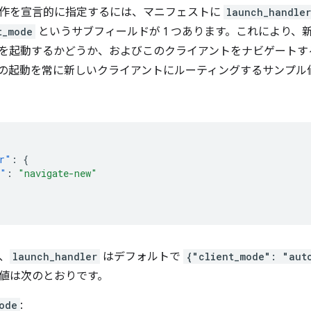
作を宣言的に指定するには、マニフェストに
launch_handler
t_mode
というサブフィールドが 1 つあります。これにより、
を起動するかどうか、およびこのクライアントをナビゲートす
の起動を常に新しいクライアントにルーティングするサンプル
r"
:
{
e"
:
"navigate-new"
、
launch_handler
はデフォルトで
{"client_mode": "aut
値は次のとおりです。
ode
: