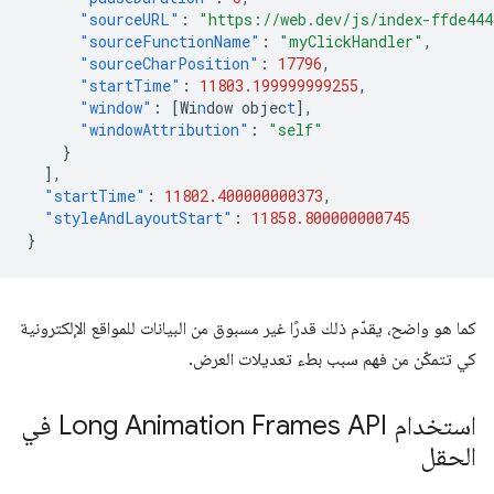
"sourceURL"
:
"https://web.dev/js/index-ffde44
"sourceFunctionName"
:
"myClickHandler"
,
"sourceCharPosition"
:
17796
,
"startTime"
:
11803.199999999255
,
"window"
:
[
Wi
n
dow
objec
t
],
"windowAttribution"
:
"self"
}
],
"startTime"
:
11802.400000000373
,
"styleAndLayoutStart"
:
11858.800000000745
}
كما هو واضح، يقدّم ذلك قدرًا غير مسبوق من البيانات للمواقع الإلكترونية
كي تتمكّن من فهم سبب بطء تعديلات العرض.
استخدام Long Animation Frames API في
الحقل