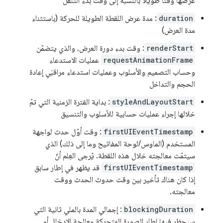
عرضها وقتًا طويلاً بالنسبة إلى وقت بدء التنقّل
duration
: مدة عرض اللقطة الطويلة للحركة (باستثناء
مدة العرض)
renderStart
: وقت بدء دورة العرض، والذي يتضمّن
requestAnimationFrame
عمليات الاستدعاء
وحساب التصميم والأسلوب وعمليات استدعاء مراقبَي إعادة
الحجم والتداخل
styleAndLayoutStart
: بداية الفترة الزمنية التي تمّ
خلالها إجراء عمليات حسابية للأسلوب والتنسيق
firstUIEventTimestamp
: وقت أوّل حدث لواجهة
المستخدم (الماوس/لوحة المفاتيح وما إلى ذلك) الذي
سيتمّت معالجته خلال هذه اللقطة. يُرجى العِلم أنّ
firstUIEventTimestamp
قد يظهر في إطار سابق
إذا كان هناك تأخير بين وقت حدوث الحدث ووقت
معالجته.
blockingDuration
: إجمالي المدة بالملي ثانية التي
سيحظر فيها إطار الصورة المتحركة معالجة الإدخال أو