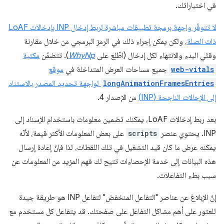
في اختباراتك.
لا تتوفّر واجهة برمجة تطبيقات مباشرة لربط إدخال INP بإدخالات LoAF
ذات الصلة
، ولكن يمكن إجراء ذلك في الرمز البرمجي من خلال مقارنة
وقتَي البدء والانتهاء لكل إدخال (اطّلِع على
WhyNp
). تتضمّن
مكتبة
web-vitals
جميع مساحات العرض المتداخلة في
موقع
longAnimationFramesEntries
لواجهة تحديد المصدر بالاستناد
إلى الإحالات الناجحة (INP)
من الإصدار 4.
بعد ربط إدخالات LoAF، يمكنك تضمين معلومات باستخدام الإسناد إلى
INP. يحتوي عنصر
scripts
على بعض المعلومات الأكثر قيمة، لأنّه
يمكنه عرض ما كان قيد التشغيل في تلك اللقطات، لذا فإنّ إعادة إرسال
هذه البيانات إلى خدمة الإحصاءات تتيح لك فهم المزيد من المعلومات عن
سبب بطء التفاعلات.
إنّ الإبلاغ عن عناصر "التفاعل المنخفض" لتفاعل INP هو طريقة جيدة
للعثور على أهم مشاكل التفاعل على صفحتك. قد يتفاعل كل مستخدم مع