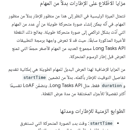
مزايا الاطّلاع على الإطارات بدلاً من المهام
تتمثل الميزة الرئيسية في النظر إلى هذا من منظور الإطار بدلاً من منظور
المهام، في أنّه يمكن إنشاء صورة متحركة طويلة من أي عدد من المهام
التي أدّت بشكل تراكمي إلى صورة متحركة طويلة. يعالج ذلك النقطة
الأخيرة المذكورة سابقًا، حيث قد لا تعرض واجهة برمجة التطبيقات
Long Tasks API مجموع العديد من المهام الأصغر حجمًا التي تمنع
العرض قبل إطار الرسوم المتحركة.
من المزايا الإضافية لهذا العرض البديل للمهام الطويلة هي إمكانية تقديم
تفاصيل التوقيت للإطار بأكمله. بدلاً من تضمين
startTime
و
duration
فقط، مثل Long Tasks API، يتضمّن LoAF تقسيمًا
أكثر تفصيلاً للأجزاء المختلفة من مدة عرض اللقطة.
الطوابع الزمنية للإطارات ومدتها
startTime
: وقت بدء الصورة المتحركة التي تستغرق