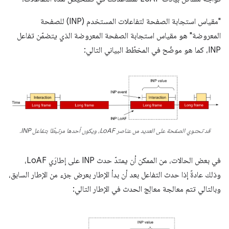
"مقياس استجابة الصفحة لتفاعلات المستخدم (INP) للصفحة
المعروضة" هو مقياس استجابة الصفحة المعروضة الذي يتضمّن تفاعل
INP، كما هو موضّح في المخطّط البياني التالي:
قد تحتوي الصفحة على العديد من عناصر LoAF، ويكون أحدها مرتبطًا بتفاعل INP.
في بعض الحالات، من الممكن أن يمتدّ حدث INP على إطارَي LoAF،
وذلك عادةً إذا حدث التفاعل بعد أن بدأ الإطار بعرض جزء من الإطار السابق،
وبالتالي تتم معالجة معالِج الحدث في الإطار التالي: