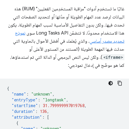
غالبًا ما تستخدِم أدوات "مراقبة المستخدِمين الفعليين" (RUM) هذه
البيانات لرصد عدد المهام الطويلة أو مدّتها أو لتحديد الصفحات التي
تحدث فيها، ولكن بدون التفاصيل الأساسية لسبب المهام الطويلة، يكون
هذا الاستخدام محدودًا. لا تتضمّن Long Tasks API سوى
نموذج
تحديد مصدر أساسي
، والذي يُعلمك في أفضل الأحوال بالحاوية التي
حدثت فيها المهمة الطويلة (المستند من المستوى الأعلى أو
<iframe>
)، ولكن ليس النص البرمجي أو الدالة التي تم استدعاؤها،
كما هو موضّح في إدخال نموذجي:
{
"name"
:
"unknown"
,
"entryType"
:
"longtask"
,
"startTime"
:
31.799999997019768
,
"duration"
:
136
,
"attribution"
:
[
{
"name"
:
"unknown"
,