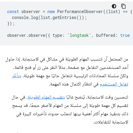
const
observer
=
new
PerformanceObserver
((
list
)
=
>
{
console
.
log
(
list
.
getEntries
());
});
observer
.
observe
({
type
:
'longtask'
,
buffered
:
true
من المحتمل أن تتسبب المهام الطويلة في مشاكل في الاستجابة. إذا حاول
أحد المستخدمين التفاعل مع صفحة، مثلاً النقر على زر أو فتح قائمة،
ولكنّ سلسلة المحادثات الرئيسية تتعامل حاليًا مع مهمة طويلة،
يتأخّر
تفاعل المستخدم
في انتظار اكتمال هذه المهمة.
لتحسين وقت الاستجابة، يُنصح غالبًا
بتقسيم المهام الطويلة
. في حال
تقسيم كل مهمة طويلة إلى سلسلة من المهام الأصغر حجمًا، قد يسمح
ذلك بتنفيذ مهام أكثر أهمية بينها لتجنّب حدوث تأخيرات كبيرة في
الاستجابة للتفاعلات.