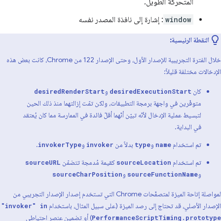
المتحركة الطويل.
window
: إشارة إلى نافذة المصدر نفسه
النقطة الرئيسية:
خلال الفترة التجريبية للإصدار الأول، وحتى الإصدار 122 من Chrome، كانت بعض هذه
الإدخالات مختلفة قليلاً:
كان
و
desiredRenderStart
desiredExecutionStart
متوفّرين في واجهة برمجة التطبيقات، ولكن تمّت إزالتهما منذ ذلك الحين
لتبسيط عملية الإدخال لأنّه تبيّن أنّهما أقلّ فائدة في الممارسة مما كان يُعتقد
في البداية.
تم استخدام
و
بدلاً من
و
.
invokerType
invoker
type
name
تم استخدام
كقيمة مُدمجة تتضمّن
sourceURL
sourceLocation
و
و
sourceCharPosition
sourceFunctionName
لمواصلة إتاحة الميزة لمتصفّحات Chrome التي تستخدم إصدار الإصدار التجريبي من
الإصدار الأصلي، قد تحتاج إلى رصد الميزة (على سبيل المثال، باستخدام
"invoker" in
) أو تضمين عنصر احتياطي
PerformanceScriptTiming.prototype