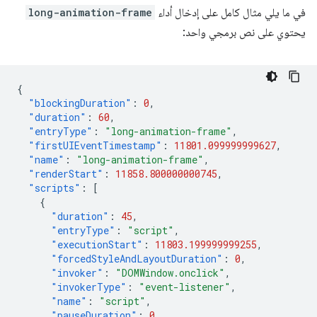
في ما يلي مثال كامل على إدخال أداء
long-animation-frame
يحتوي على نص برمجي واحد:
{
"blockingDuration"
:
0
,
"duration"
:
60
,
"entryType"
:
"long-animation-frame"
,
"firstUIEventTimestamp"
:
11801.099999999627
,
"name"
:
"long-animation-frame"
,
"renderStart"
:
11858.800000000745
,
"scripts"
:
[
{
"duration"
:
45
,
"entryType"
:
"script"
,
"executionStart"
:
11803.199999999255
,
"forcedStyleAndLayoutDuration"
:
0
,
"invoker"
:
"DOMWindow.onclick"
,
"invokerType"
:
"event-listener"
,
"name"
:
"script"
,
"pauseDuration"
:
0
,