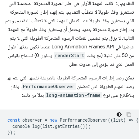
التقديم. إذا كانت المهمة الأولى في إطار الصورة المتحركة المحتملة التي
تستغرق وقتًا طويلاً لا تتطلّب التقديم، يتم إنهاء إطار الصورة المتحركة
الذي يستغرق وقتًا طويلاً عند اكتمال المهمة التي لا تتطلّب التقديم، ويتم
بدء إطار صورة متحركة جديد يحتمل أن يستغرق وقتًا طويلاً مع المهمة
التالية. لا يزال يتم تضمين لقطات الرسوم المتحركة الطويلة التي لا يتم
عرضها في Long Animation Frames API عندما تكون مدتها أطول
من 50 ملي ثانية (مع وقت
renderStart
يساوي 0) للسماح بقياس
العمل الذي قد يؤدي إلى حدوث حظر.
يمكن رصد إطارات الرسوم المتحركة الطويلة بالطريقة نفسها التي يتم بها
رصد المهام الطويلة التي تتضمّن
PerformanceObserver
، ولكن
بالاطّلاع على نوع
long-animation-frame
بدلاً من ذلك:
const
observer
=
new
PerformanceObserver
((
list
)
=
>
{
console
.
log
(
list
.
getEntries
());
});