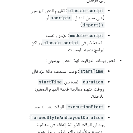
إلى الرفض.
classic-script
: تقييم النص البرمجي
(على سبيل المثال،
<script>
أو
)
import()
module-script
: الإجراء نفسه
المُستخدَم في
classic-script
، ولكن
لبرامج نصية للوحدات
افصل بيانات التوقيت لهذا النص البرمجي:
startTime
: وقت استدعاء دالة الإدخال
duration
: المدة بين
startTime
ووقت انتهاء معالجة قائمة المهام الصغيرة
اللاحقة.
executionStart
: الوقت بعد الترجمة.
:
forcedStyleAndLayoutDuration
إجمالي الوقت الذي تمّ إنفاقه في معالجة
التنسيق والأسلوب الإجباريَين داخل هذه