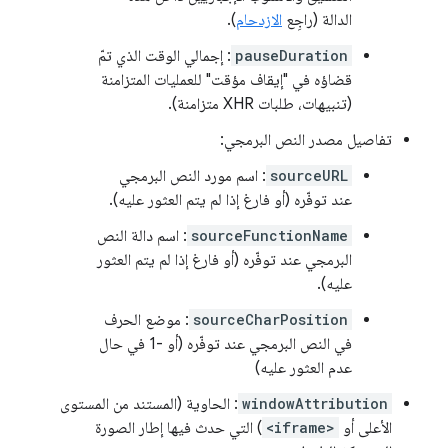
الدالة (راجِع
الازدحام
).
pauseDuration
: إجمالي الوقت الذي تمّ
قضاؤه في "إيقاف مؤقت" للعمليات المتزامنة
(تنبيهات، طلبات XHR متزامنة).
تفاصيل مصدر النص البرمجي:
sourceURL
: اسم مورد النص البرمجي
عند توفّره (أو فارغ إذا لم يتم العثور عليه).
sourceFunctionName
: اسم دالة النص
البرمجي عند توفّره (أو فارغ إذا لم يتم العثور
عليه).
sourceCharPosition
: موضع الحرف
في النص البرمجي عند توفّره (أو -1 في حال
عدم العثور عليه)
windowAttribution
: الحاوية (المستند من المستوى
الأعلى أو
<iframe>
) التي حدث فيها إطار الصورة