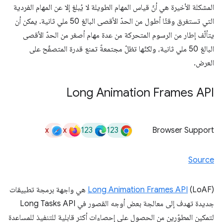
المشكلة الأخيرة هي أنّ قياس المهام الطويلة لا يُبلغ إلا عن المهام الفردية
التي تستغرق وقتًا أطول من الحدّ الأقصى البالغ 50 ملي ثانية. يمكن أن
يتألّف إطار من الرسوم المتحركة من عدة مهام أصغر من الحدّ الأقصى
البالغ 50 ملي ثانية، ولكنّها تظلّ مجتمعةً تمنع قدرة المتصفّح على
العرض.
Long Animation Frames API
x
x
123
123
Browser Support
Source
Long Animation Frames API
(LoAF) هي واجهة برمجة تطبيقات
جديدة تهدف إلى معالجة بعض أوجه القصور في Long Tasks API
لتمكين المطوّرين من الحصول على إحصاءات أكثر قابلية للتنفيذ للمساعدة