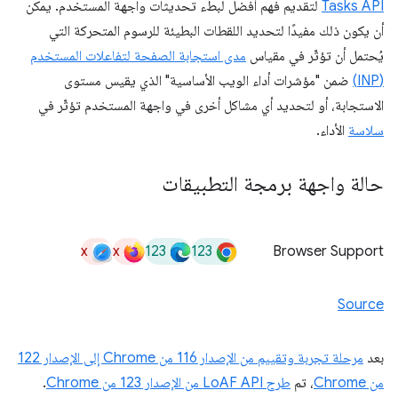
Tasks API
لتقديم فهم أفضل لبطء تحديثات واجهة المستخدم. يمكن
أن يكون ذلك مفيدًا لتحديد اللقطات البطيئة للرسوم المتحركة التي
يُحتمل أن تؤثّر في مقياس
مدى استجابة الصفحة لتفاعلات المستخدم
(INP)
ضمن "مؤشرات أداء الويب الأساسية" الذي يقيس مستوى
الاستجابة، أو لتحديد أي مشاكل أخرى في واجهة المستخدم تؤثّر في
سلاسة
الأداء.
حالة واجهة برمجة التطبيقات
x
x
123
123
Browser Support
Source
بعد
مرحلة تجربة وتقييم من الإصدار 116 من Chrome إلى الإصدار 122
من Chrome
، تم
طرح LoAF API من الإصدار 123 من Chrome
.