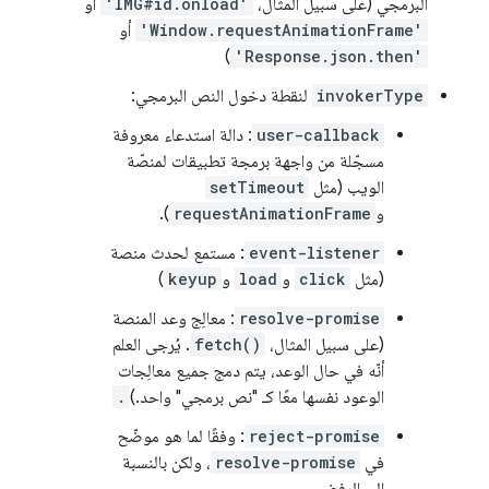
البرمجي (على سبيل المثال،
'IMG#id.onload'
أو
'Window.requestAnimationFrame'
أو
)
'Response.json.then'
invokerType
لنقطة دخول النص البرمجي:
user-callback
: دالة استدعاء معروفة
مسجّلة من واجهة برمجة تطبيقات لمنصّة
الويب (مثل
setTimeout
و
requestAnimationFrame
).
event-listener
: مستمع لحدث منصة
(مثل
click
و
load
و
keyup
)
resolve-promise
: معالِج وعد المنصة
(على سبيل المثال،
fetch()
. يُرجى العلم
أنّه في حال الوعد، يتم دمج جميع معالِجات
الوعود نفسها معًا كـ "نص برمجي" واحد.)
.
reject-promise
: وفقًا لما هو موضّح
في
resolve-promise
، ولكن بالنسبة