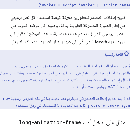
).
(
invoker = script.invoker || script.name
تتيح إدخالات المصدر للمطوّرين معرفة كيفية استدعاء كل نص برمجي
في إطار الصورة المتحركة الطويلة بدقة، وصولاً إلى موضع الحرف في
النص البرمجي الذي يُستخدَم لاستدعائه. يقدّم هذا الموضع الدقيق في
مورد JavaScript الذي أدّى إلى ظهور إطار الصورة المتحركة الطويل.
نقطة رئيسية:
يُرجى العِلم أنّ المواقع الجغرافية للمصادر ستكون
نقطة دخول
النص البرمجي، وليس
بالضرورة الموقع الجغرافي الدقيق في النص البرمجي الذي استغرق معظم الوقت. على سبيل
المثال، إذا كان معالج حدث يستدعي مكتبة تستدعي دالة بطيئة، سيتم تسجيل معالج الحدث
في إدخال LoAF، وليس المكتبة أو الدالة.
قد لا يتم تقديم إدخالات المصدر في سيناريوهات معيّنة، بما في ذلك نصوص برمجية
no-
أو إذا لم يتم تحديد دالة الاستدعاء في رمز المستخدم.
cors cross-origin
مثال على إدخال أداء
long-animation-frame