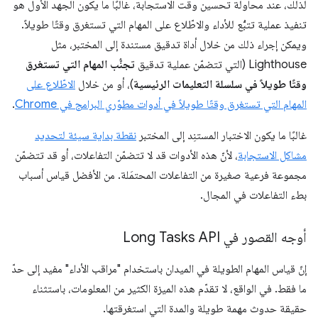
لذلك، عند محاولة تحسين وقت الاستجابة، غالبًا ما يكون الجهد الأول هو
تنفيذ عملية تتبُّع للأداء والاطّلاع على المهام التي تستغرق وقتًا طويلاً.
ويمكن إجراء ذلك من خلال أداة تدقيق مستندة إلى المختبر، مثل
Lighthouse (التي تتضمّن عملية تدقيق
تجنُّب المهام التي تستغرق
وقتًا طويلاً في سلسلة التعليمات الرئيسية
)، أو من خلال
الاطّلاع على
المهام التي تستغرق وقتًا طويلاً في أدوات مطوّري البرامج في Chrome
.
غالبًا ما يكون الاختبار المستنِد إلى المختبر
نقطة بداية سيئة لتحديد
مشاكل الاستجابة
، لأنّ هذه الأدوات قد لا تتضمّن التفاعلات، أو قد تتضمّن
مجموعة فرعية صغيرة من التفاعلات المحتمَلة. من الأفضل قياس أسباب
بطء التفاعلات في المجال.
أوجه القصور في Long Tasks API
إنّ قياس المهام الطويلة في الميدان باستخدام "مراقب الأداء" مفيد إلى حدّ
ما فقط. في الواقع، لا تقدّم هذه الميزة الكثير من المعلومات، باستثناء
حقيقة حدوث مهمة طويلة والمدة التي استغرقتها.