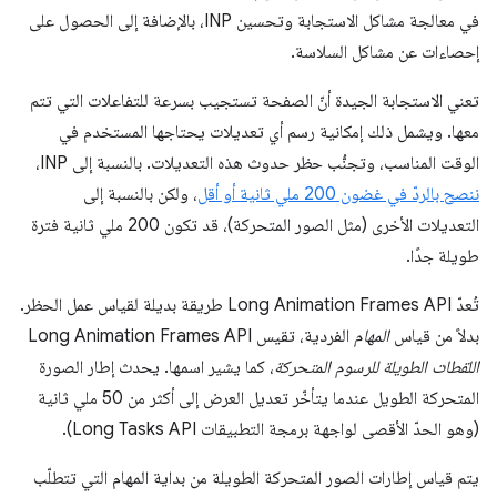
في معالجة مشاكل الاستجابة وتحسين INP، بالإضافة إلى الحصول على
إحصاءات عن مشاكل السلاسة.
تعني الاستجابة الجيدة أنّ الصفحة تستجيب بسرعة للتفاعلات التي تتم
معها. ويشمل ذلك إمكانية رسم أي تعديلات يحتاجها المستخدم في
الوقت المناسب، وتجنُّب حظر حدوث هذه التعديلات. بالنسبة إلى INP،
ننصح بالردّ في غضون 200 ملي ثانية أو أقل
، ولكن بالنسبة إلى
التعديلات الأخرى (مثل الصور المتحركة)، قد تكون 200 ملي ثانية فترة
طويلة جدًا.
تُعدّ Long Animation Frames API طريقة بديلة لقياس عمل الحظر.
بدلاً من قياس
المهام
الفردية، تقيس Long Animation Frames API
اللقطات الطويلة للرسوم المتحركة
، كما يشير اسمها. يحدث إطار الصورة
المتحركة الطويل عندما يتأخّر تعديل العرض إلى أكثر من 50 ملي ثانية
(وهو الحدّ الأقصى لواجهة برمجة التطبيقات Long Tasks API).
يتم قياس إطارات الصور المتحركة الطويلة من بداية المهام التي تتطلّب