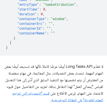
"entryType"
:
"taskattribution"
,
"startTime"
:
0
,
"duration"
:
0
,
"containerType"
:
"window"
,
"containerSrc"
:
""
,
"containerId"
:
""
,
"containerName"
:
""
}
]
}
لا تقدّم Long Tasks API أيضًا عرضًا كاملاً، لأنّها قد تستبعد أيضًا بعض
المهام المهمة. تحدث بعض التعديلات، مثل المعالجة، في مهام منفصلة
من المفترض أن يتم تضمينها مع التنفيذ السابق الذي أدّى إلى هذا التعديل
لقياس "إجمالي العمل" لهذا التفاعل بدقة. لمزيد من التفاصيل حول قيود
الاعتماد على المهام، يُرجى الاطّلاع على
قسم "التحديات التي تواجه
المهام الطويلة" في المقالة التوضيحية
.