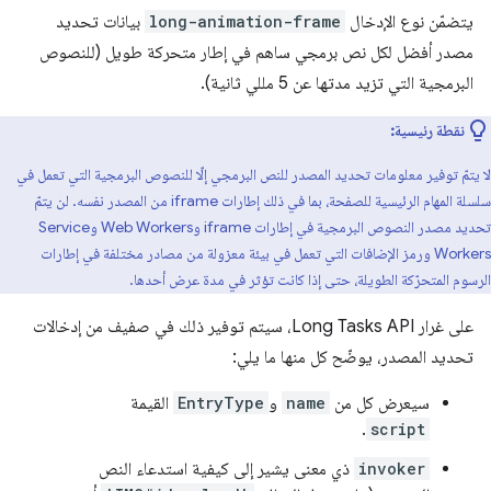
يتضمّن نوع الإدخال
long-animation-frame
بيانات تحديد
مصدر أفضل لكل نص برمجي ساهم في إطار متحركة طويل (للنصوص
البرمجية التي تزيد مدتها عن 5 مللي ثانية).
نقطة رئيسية:
لا يتمّ توفير معلومات تحديد المصدر للنص البرمجي إلّا للنصوص البرمجية التي تعمل في
سلسلة المهام الرئيسية للصفحة، بما في ذلك إطارات iframe من المصدر نفسه. لن يتمّ
تحديد مصدر النصوص البرمجية في إطارات iframe وWeb Workers وService
Workers ورمز الإضافات التي تعمل في بيئة معزولة من مصادر مختلفة في إطارات
الرسوم المتحرّكة الطويلة، حتى إذا كانت تؤثر في مدة عرض أحدها.
على غرار Long Tasks API، سيتم توفير ذلك في صفيف من إدخالات
تحديد المصدر، يوضّح كل منها ما يلي:
سيعرض كل من
name
و
EntryType
القيمة
.
script
invoker
ذي معنى يشير إلى كيفية استدعاء النص