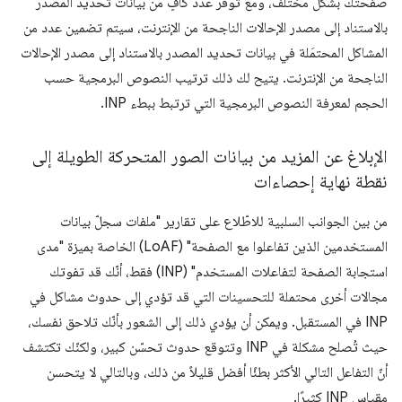
صفحتك بشكل مختلف، ومع توفّر عدد كافٍ من بيانات تحديد المصدر
بالاستناد إلى مصدر الإحالات الناجحة من الإنترنت، سيتم تضمين عدد من
المشاكل المحتمَلة في بيانات تحديد المصدر بالاستناد إلى مصدر الإحالات
الناجحة من الإنترنت. يتيح لك ذلك ترتيب النصوص البرمجية حسب
الحجم لمعرفة النصوص البرمجية التي ترتبط ببطء INP.
الإبلاغ عن المزيد من بيانات الصور المتحركة الطويلة إلى
نقطة نهاية إحصاءات
من بين الجوانب السلبية للاطّلاع على تقارير "ملفات سجلّ بيانات
المستخدمين الذين تفاعلوا مع الصفحة" (LoAF) الخاصة بميزة "مدى
استجابة الصفحة لتفاعلات المستخدم" (INP) فقط، أنّك قد تفوتك
مجالات أخرى محتملة للتحسينات التي قد تؤدي إلى حدوث مشاكل في
INP في المستقبل. ويمكن أن يؤدي ذلك إلى الشعور بأنّك تلاحق نفسك،
حيث تُصلح مشكلة في INP وتتوقع حدوث تحسّن كبير، ولكنّك تكتشف
أنّ التفاعل التالي الأكثر بطئًا أفضل قليلاً من ذلك، وبالتالي لا يتحسن
مقياس INP كثيرًا.