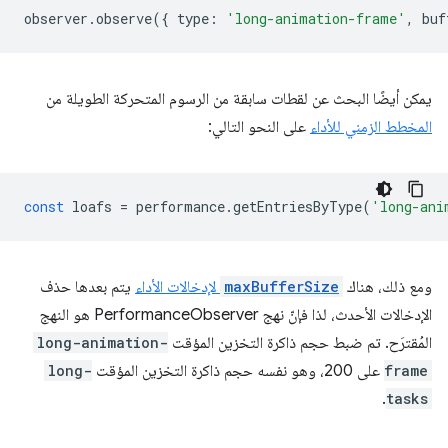
observer
.
observe
({
type
:
'long-animation-frame'
,
buf
يمكن أيضًا البحث عن لقطات سابقة من الرسوم المتحركة الطويلة من
المخطط الزمني للأداء
على النحو التالي:
const
loafs
=
performance
.
getEntriesByType
(
'long-ani
ومع ذلك، هناك
maxBufferSize
لإدخالات الأداء
يتم بعدها حذف
الإدخالات الأحدث، لذا فإنّ نهج PerformanceObserver هو النهج
المُقترَح. تم ضبط حجم ذاكرة التخزين المؤقت
long-animation-
frame
على 200، وهو نفسه حجم ذاكرة التخزين المؤقت
long-
.
tasks