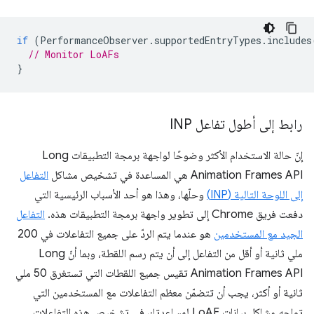
if
(
PerformanceObserver
.
supportedEntryTypes
.
includes
// Monitor LoAFs
}
رابط إلى أطول تفاعل INP
إنّ حالة الاستخدام الأكثر وضوحًا لواجهة برمجة التطبيقات Long
Animation Frames API هي المساعدة في تشخيص مشاكل
التفاعل
إلى اللوحة التالية (INP)
وحلّها، وهذا هو أحد الأسباب الرئيسية التي
دفعت فريق Chrome إلى تطوير واجهة برمجة التطبيقات هذه.
التفاعل
الجيد مع المستخدمين
هو عندما يتم الردّ على جميع التفاعلات في 200
ملي ثانية أو أقل من التفاعل إلى أن يتم رسم اللقطة، وبما أنّ Long
Animation Frames API تقيس جميع اللقطات التي تستغرق 50 ملي
ثانية أو أكثر، يجب أن تتضمّن معظم التفاعلات مع المستخدمين التي
تواجه مشاكل بيانات LoAF لمساعدتك في تشخيص هذه التفاعلات.