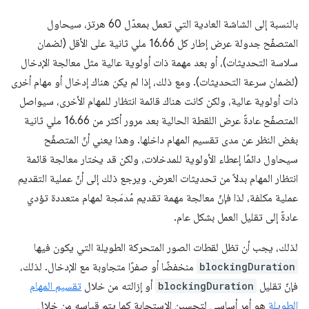
بالنسبة إلى الشاشة العادية التي تعمل بمعدّل 60 هرتز، سيحاول
المتصفّح جدولة عرض إطار كل 16.66 ملي ثانية على الأقل (لضمان
سلاسة التحديثات)، أو بعد مهمة ذات أولوية عالية مثل معالجة الإدخال
(لضمان سرعة التحديثات). ومع ذلك، إذا لم يكن هناك إدخال أو مهام أخرى
ذات أولوية عالية، ولكن كانت هناك قائمة انتظار للمهام الأخرى، سيواصل
المتصفّح عادةً عرض اللقطة الحالية بعد مرور أكثر من 16.66 ملي ثانية
بغض النظر عن مدى تقسيم المهام داخلها. وهذا يعني أنّ المتصفّح
سيحاول دائمًا إعطاء الأولوية للمدخلات، ولكن قد يختار معالجة قائمة
انتظار المهام بدلاً من تحديثات العرض. ويرجع ذلك إلى أنّ عملية التقديم
عملية مكلفة، لذا فإنّ معالجة مهمة تقديم مُدمَجة لمهام متعددة تؤدي
عادةً إلى تقليل العمل بشكل عام.
لذلك، يجب أن تظل لقطات الصور المتحركة الطويلة التي يكون فيها
blockingDuration
منخفضًا أو صفرًا متجاوبة مع الإدخال. لذلك،
فإنّ تقليل
blockingDuration
أو إزالته من خلال
تقسيم المهام
الطويلة
هو أمر أساسي لتحسين الاستجابة كما يتم قياسه من خلال