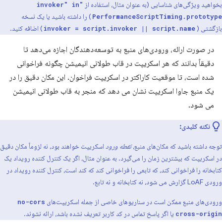
بخواهید ویژگی‌های شناسایی (به عنوان مثال، استفاده از
"invoker" in
) را داشته باشید یا یک نسخه
PerformanceScriptTiming.prototype
بازگشتی (
) اضافه کنید.
invoker = script.invoker || script.name
در صورت ارائه، ورودی‌های منبع به توسعه‌دهندگان اجازه می‌دهد تا
دقیقاً بدانند که هر اسکریپت در قاب طولانی انیمیشن چگونه فراخوانی
شده است، تا موقعیت کاراکتر در اسکریپت فراخوان. این مکان دقیق را در
یک منبع جاوا اسکریپت نشان می دهد که منجر به قاب طولانی انیمیشن
می شود.
نکته کلیدی:
توجه داشته باشید که مکان‌های منبع،
نقطه ورود
اسکریپت خواهند بود، نه لزوماً مکان دقیق
در اسکریپت که بیشترین زمان را می‌گیرد. به عنوان مثال، اگر یک کنترل کننده رویداد یک
کتابخانه را فراخوانی کند، که تابعی را فراخوانی کند که کند است، کنترل کننده رویداد در
ورودی LoAF گزارش می شود، نه کتابخانه و نه تابع.
ورودی‌های منبع ممکن است در سناریوهای خاصی از جمله اسکریپت‌های
no-cors
یا اگر پاسخ تماس در کد کاربر تعریف نشده باشد، ارائه نشوند.
cross-origin