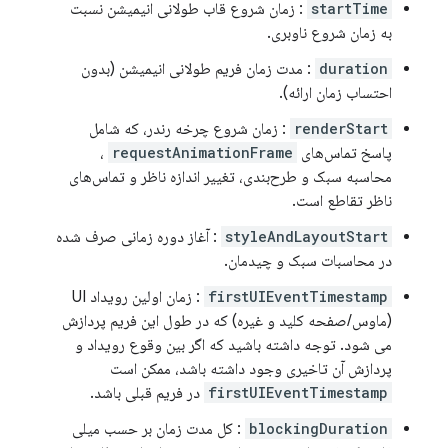
startTime
: زمان شروع قاب طولانی انیمیشن نسبت
به زمان شروع ناوبری.
duration
: مدت زمان فریم طولانی انیمیشن (بدون
احتساب زمان ارائه).
renderStart
: زمان شروع چرخه رندر، که شامل
پاسخ تماس‌های
requestAnimationFrame
،
محاسبه سبک و طرح‌بندی، تغییر اندازه ناظر و تماس‌های
ناظر تقاطع است.
styleAndLayoutStart
: آغاز دوره زمانی صرف شده
در محاسبات سبک و چیدمان.
firstUIEventTimestamp
: زمان اولین رویداد UI
(ماوس/صفحه کلید و غیره) که در طول این فریم پردازش
می شود. توجه داشته باشید که اگر بین وقوع رویداد و
پردازش آن تاخیری وجود داشته باشد، ممکن است
firstUIEventTimestamp
در فریم قبلی باشد.
blockingDuration
: کل مدت زمان بر حسب میلی