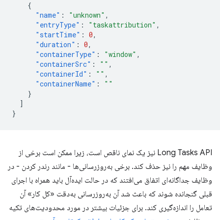
{
"name"
:
"unknown"
,
"entryType"
:
"taskattribution"
,
"startTime"
:
0
,
"duration"
:
0
,
"containerType"
:
"window"
,
"containerSrc"
:
""
,
"containerId"
:
""
,
"containerName"
:
""
}
]
}
Long Tasks API نیز یک نمای ناقص است، زیرا ممکن است برخی از
وظایف مهم را نیز حذف کند. برخی به‌روزرسانی‌ها - مانند رندر کردن - در
وظایف جداگانه‌ای اتفاق می‌افتند که در حالت ایده‌آل باید همراه با اجرای
قبلی گنجانده شوند که باعث شد آن به‌روزرسانی به‌دقت «کل کار» آن
تعامل را اندازه‌گیری کند. برای جزئیات بیشتر در مورد محدودیت‌های تکیه