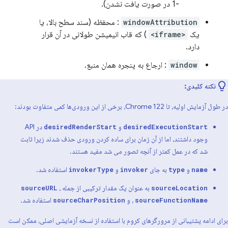
-1 در صورت یافت نشدن).
windowAttribution
: محفظه (سند سطح بالا، یا
یک
<iframe>
) که قاب انیمیشن طولانی در آن قرار
دارد.
window
: ارجاع به پنجره همان منبع.
نکته کلیدی:
در طول آزمایش اولیه، تا Chrome 122، برخی از این ورودی‌ها کمی متفاوت بودند:
و
در API
desiredRenderStart
desiredExecutionStart
وجود داشتند، اما از آن زمان برای ساده کردن ورودی حذف شدند زیرا ثابت
شد که در عمل کمتر از آنچه تصور می شد مفید هستند.
و
به جای
و
استفاده شد.
invokerType
invoker
type
name
به عنوان یک مقدار ترکیبی از جمله
،
sourceURL
sourceLocation
، و
استفاده شد.
sourceCharPosition
sourceFunctionName
برای ادامه پشتیبانی از مرورگرهای کروم با استفاده از نسخه آزمایشی اصلی، ممکن است