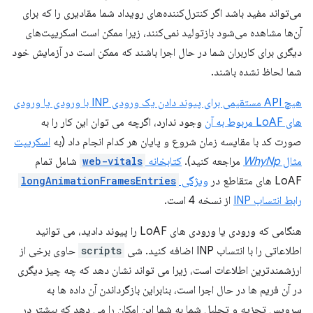
می‌تواند مفید باشد اگر کنترل‌کننده‌های رویداد شما مقادیری را که برای
آن‌ها مشاهده می‌شود بازتولید نمی‌کنند، زیرا ممکن است اسکریپت‌های
دیگری برای کاربران شما در حال اجرا باشند که ممکن است در آزمایش خود
شما لحاظ نشده باشند.
هیچ API مستقیمی برای پیوند دادن یک ورودی INP با ورودی یا ورودی
های LoAF مربوط به آن
وجود ندارد، اگرچه می توان این کار را به
صورت کد با مقایسه زمان شروع و پایان هر کدام انجام داد (به
اسکریپت
مثال
WhyNp
مراجعه کنید).
کتابخانه
web-vitals
شامل تمام
LoAF های متقاطع در
ویژگی
longAnimationFramesEntries
رابط انتساب INP
از نسخه 4 است.
هنگامی که ورودی یا ورودی های LoAF را پیوند دادید، می توانید
اطلاعاتی را با انتساب INP اضافه کنید. شی
scripts
حاوی برخی از
ارزشمندترین اطلاعات است، زیرا می تواند نشان دهد که چه چیز دیگری
در آن فریم ها در حال اجرا است، بنابراین بازگرداندن آن داده ها به
سرویس تجزیه و تحلیل شما به شما این امکان را می دهد که بیشتر در