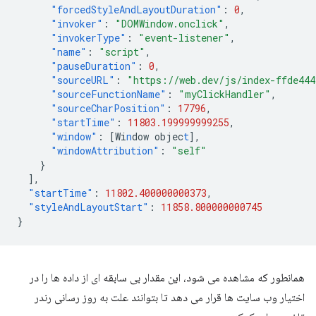
"forcedStyleAndLayoutDuration"
:
0
,
"invoker"
:
"DOMWindow.onclick"
,
"invokerType"
:
"event-listener"
,
"name"
:
"script"
,
"pauseDuration"
:
0
,
"sourceURL"
:
"https://web.dev/js/index-ffde44
"sourceFunctionName"
:
"myClickHandler"
,
"sourceCharPosition"
:
17796
,
"startTime"
:
11803.199999999255
,
"window"
:
[
Wi
n
dow
objec
t
],
"windowAttribution"
:
"self"
}
],
"startTime"
:
11802.400000000373
,
"styleAndLayoutStart"
:
11858.800000000745
}
همانطور که مشاهده می شود، این مقدار بی سابقه ای از داده ها را در
اختیار وب سایت ها قرار می دهد تا بتوانند علت به روز رسانی رندر