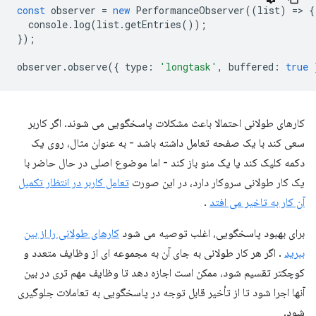
const
observer
=
new
PerformanceObserver
((
list
)
=
>
{
console
.
log
(
list
.
getEntries
());
});
observer
.
observe
({
type
:
'longtask'
,
buffered
:
true
کارهای طولانی احتمالا باعث مشکلات پاسخگویی می شوند. اگر کاربر
سعی کند با یک صفحه تعامل داشته باشد - به عنوان مثال، روی یک
دکمه کلیک کند یا یک منو باز کند - اما موضوع اصلی در حال حاضر با
یک کار طولانی سروکار دارد، در این صورت
تعامل کاربر در انتظار تکمیل
آن کار به تاخیر می افتد
.
برای بهبود پاسخگویی، اغلب توصیه می شود
کارهای طولانی را از بین
ببرید
. اگر هر کار طولانی به جای آن به مجموعه ای از وظایف متعدد و
کوچکتر تقسیم شود، ممکن است اجازه دهد تا وظایف مهم تری در بین
آنها اجرا شود تا از تأخیر قابل توجه در پاسخگویی به تعاملات جلوگیری
شود.