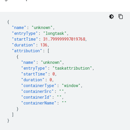
{
"name"
:
"unknown"
,
"entryType"
:
"longtask"
,
"startTime"
:
31.799999997019768
,
"duration"
:
136
,
"attribution"
:
[
{
"name"
:
"unknown"
,
"entryType"
:
"taskattribution"
,
"startTime"
:
0
,
"duration"
:
0
,
"containerType"
:
"window"
,
"containerSrc"
:
""
,
"containerId"
:
""
,
"containerName"
:
""
}
]
}