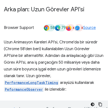
Arka plan: Uzun Görevler API'si
58
79
x
x
Browser Support
Source
Uzun Animasyon Kareleri API'si, Chrome'da bir süredir
(Chrome 58'den beri) kullanılabilen Uzun Görevler
API'sine bir alternatiftir. Adından da anlaşılacağı gibi Uzun
Görev API'si, ana iş parçacığını 50 milisaniye veya daha
uzun süre boyunca işgal eden uzun görevleri izlemenize
olanak tanır. Uzun görevler,
PerformanceLongTaskTiming
arayüzü kullanılarak
PeformanceObserver
ile izlenebilir: