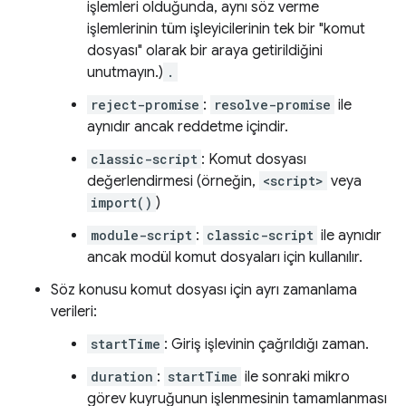
işlemleri olduğunda, aynı söz verme
işlemlerinin tüm işleyicilerinin tek bir "komut
dosyası" olarak bir araya getirildiğini
unutmayın.)
.
reject-promise
:
resolve-promise
ile
aynıdır ancak reddetme içindir.
classic-script
: Komut dosyası
değerlendirmesi (örneğin,
<script>
veya
import()
)
module-script
:
classic-script
ile aynıdır
ancak modül komut dosyaları için kullanılır.
Söz konusu komut dosyası için ayrı zamanlama
verileri:
startTime
: Giriş işlevinin çağrıldığı zaman.
duration
:
startTime
ile sonraki mikro
görev kuyruğunun işlenmesinin tamamlanması