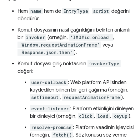
Hem
name
hem de
EntryType
,
script
değerini
döndürür.
Komut dosyasının nasıl çağrıldığını belirten anlamlı
bir
invoker
(örneğin,
'IMG#id.onload'
,
'Window.requestAnimationFrame'
veya
'Response.json.then'
).
Komut dosyası giriş noktasının
invokerType
değeri:
user-callback
: Web platform API'sinden
kaydedilen bilinen bir geri çağırma (örneğin,
setTimeout
,
requestAnimationFrame
).
event-listener
: Platform etkinliğini dinleyen
bir dinleyici (örneğin,
click
,
load
,
keyup
).
resolve-promise
: Platform vaadinin işleyicisi
(örneğin,
fetch()
. Söz konusu söz verme