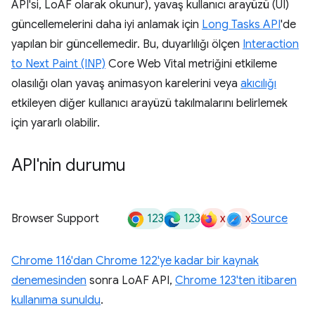
API'si, LoAF olarak okunur), yavaş kullanıcı arayüzü (UI)
güncellemelerini daha iyi anlamak için
Long Tasks API
'de
yapılan bir güncellemedir. Bu, duyarlılığı ölçen
Interaction
to Next Paint (INP)
Core Web Vital metriğini etkileme
olasılığı olan yavaş animasyon karelerini veya
akıcılığı
etkileyen diğer kullanıcı arayüzü takılmalarını belirlemek
için yararlı olabilir.
API'nin durumu
123
123
x
x
Browser Support
Source
Chrome 116'dan Chrome 122'ye kadar bir kaynak
denemesinden
sonra LoAF API,
Chrome 123'ten itibaren
kullanıma sunuldu
.