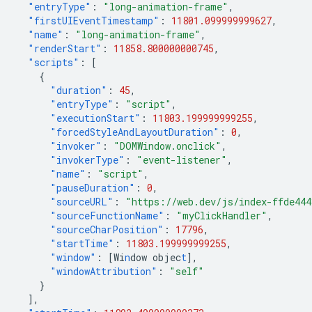
"entryType"
:
"long-animation-frame"
,
"firstUIEventTimestamp"
:
11801.099999999627
,
"name"
:
"long-animation-frame"
,
"renderStart"
:
11858.800000000745
,
"scripts"
:
[
{
"duration"
:
45
,
"entryType"
:
"script"
,
"executionStart"
:
11803.199999999255
,
"forcedStyleAndLayoutDuration"
:
0
,
"invoker"
:
"DOMWindow.onclick"
,
"invokerType"
:
"event-listener"
,
"name"
:
"script"
,
"pauseDuration"
:
0
,
"sourceURL"
:
"https://web.dev/js/index-ffde44
"sourceFunctionName"
:
"myClickHandler"
,
"sourceCharPosition"
:
17796
,
"startTime"
:
11803.199999999255
,
"window"
:
[
Wi
n
dow
objec
t
],
"windowAttribution"
:
"self"
}
],