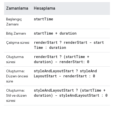
Zamanlama
Hesaplama
start
Time
Başlangıç
Zamanı
start
Time + duration
Bitiş Zamanı
render
Start ? render
Start - start
Çalışma süresi
Time : duration
render
Start ? (start
Time +
Oluşturma
duration) - render
Start: 0
süresi
style
And
Layout
Start ? style
And
Oluşturma:
Layout
Start - render
Start : 0
Düzen öncesi
süre
style
And
Layout
Start ? (start
Time +
Oluşturma:
duration) - style
And
Layout
Start : 0
Stil ve düzen
süresi