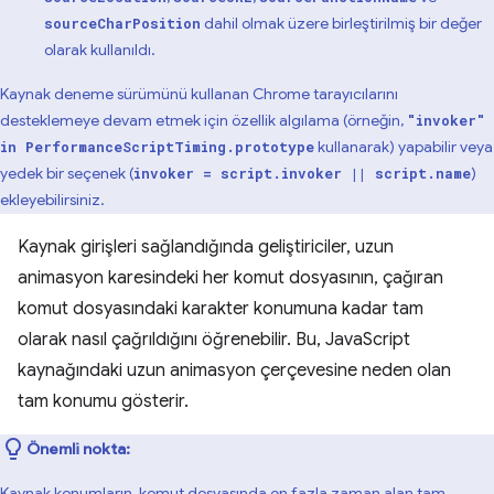
dahil olmak üzere birleştirilmiş bir değer
sourceCharPosition
olarak kullanıldı.
Kaynak deneme sürümünü kullanan Chrome tarayıcılarını
desteklemeye devam etmek için özellik algılama (örneğin,
"invoker"
kullanarak) yapabilir veya
in PerformanceScriptTiming.prototype
yedek bir seçenek (
)
invoker = script.invoker || script.name
ekleyebilirsiniz.
Kaynak girişleri sağlandığında geliştiriciler, uzun
animasyon karesindeki her komut dosyasının, çağıran
komut dosyasındaki karakter konumuna kadar tam
olarak nasıl çağrıldığını öğrenebilir. Bu, JavaScript
kaynağındaki uzun animasyon çerçevesine neden olan
tam konumu gösterir.
Önemli nokta:
Kaynak konumların, komut dosyasında en fazla zaman alan tam