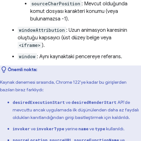
sourceCharPosition
: Mevcut olduğunda
komut dosyası karakteri konumu (veya
bulunamazsa -1).
windowAttribution
: Uzun animasyon karesinin
oluştuğu kapsayıcı (üst düzey belge veya
<iframe>
).
window
: Aynı kaynaktaki pencereye referans.
Önemli nokta:
Kaynak denemesi sırasında, Chrome 122'ye kadar bu girişlerden
bazıları biraz farklıydı:
ve
API'de
desiredExecutionStart
desiredRenderStart
mevcuttu ancak uygulamada ilk düşünülenden daha az faydalı
oldukları kanıtlandığından girişi basitleştirmek için kaldırıldı.
ve
yerine
ve
kullanıldı.
invoker
invokerType
name
type
,
,
ve
sourceLocation
sourceURL
sourceFunctionName