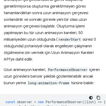
gerektirmiyorsa oluşturma gerektirmeyen görev
tamamlandıktan sonra uzun animasyon çerçevesi
sonlandırılır ve sonraki görevle yeni bir olası uzun
animasyon çerçevesi başlatılır. Oluşturma işlemi
yapılmayan bu tür uzun animasyon kareleri, 50
milisaniyeden uzun olduğunda (
renderStart
süresi 0
olduğunda) potansiyel olarak engelleyen çalışmanın
ölçülmesine izin vermek için Uzun Animasyon Kareleri
API'ye dahil edilir.
Uzun animasyon kareleri,
PerformanceObserver
içeren
uzun görevlere benzer şekilde gözlemlenebilir ancak
bunun yerine
long-animation-frame
türüne bakılır:
const
observer
=
new
PerformanceObserver
((
list
)
=
>
{