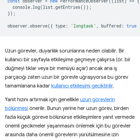
const
observer
=
new
PerformanceObserver
((
list
)
=
>
{
console
.
log
(
list
.
getEntries
());
});
observer
.
observe
({
type
:
'longtask'
,
buffered
:
true
Uzun görevler, duyarlılık sorunlarına neden olabilir. Bir
kullanıcı bir sayfayla etkileşime geçmeye çalışırsa (ör. bir
düğmeyi tıklar veya bir menüyü açar) ancak ana iş
parçacığı zaten uzun bir görevle uğraşıyorsa bu görev
tamamlanana kadar
kullanıcı etkileşimi geciktirilir
.
Yanıt hızını artırmak için genellikle
uzun görevlerin
bölünmesi
önerilir. Bunun yerine her uzun görev, birden
fazla küçük göreve bölünürse etkileşimlere yanıt vermede
önemli gecikmeler yaşanmasını önlemek için bu görevler
arasında daha önemli görevlerin yürütülmesine izin