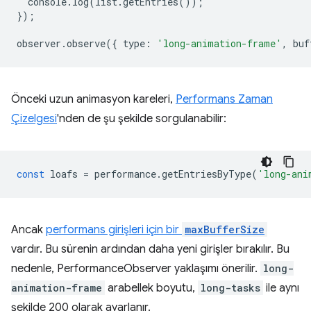
console
.
log
(
list
.
getEntries
());
});
observer
.
observe
({
type
:
'long-animation-frame'
,
buf
Önceki uzun animasyon kareleri,
Performans Zaman
Çizelgesi
'nden de şu şekilde sorgulanabilir:
const
loafs
=
performance
.
getEntriesByType
(
'long-ani
Ancak
performans girişleri için bir
maxBufferSize
vardır. Bu sürenin ardından daha yeni girişler bırakılır. Bu
nedenle, PerformanceObserver yaklaşımı önerilir.
long-
animation-frame
arabellek boyutu,
long-tasks
ile aynı
şekilde 200 olarak ayarlanır.