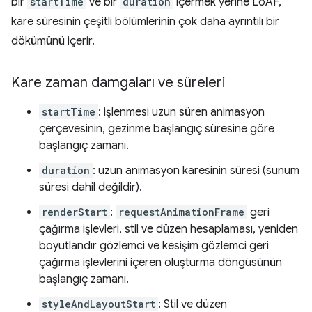
bir
startTime
ve bir
duration
içermek yerine LoAF,
kare süresinin çeşitli bölümlerinin çok daha ayrıntılı bir
dökümünü içerir.
Kare zaman damgaları ve süreleri
startTime
: işlenmesi uzun süren animasyon
çerçevesinin, gezinme başlangıç süresine göre
başlangıç zamanı.
duration
: uzun animasyon karesinin süresi (sunum
süresi dahil değildir).
renderStart
:
requestAnimationFrame
geri
çağırma işlevleri, stil ve düzen hesaplaması, yeniden
boyutlandır gözlemci ve kesişim gözlemci geri
çağırma işlevlerini içeren oluşturma döngüsünün
başlangıç zamanı.
styleAndLayoutStart
: Stil ve düzen