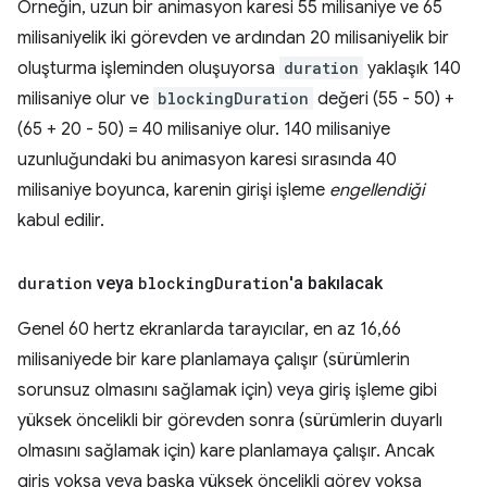
Örneğin, uzun bir animasyon karesi 55 milisaniye ve 65
milisaniyelik iki görevden ve ardından 20 milisaniyelik bir
oluşturma işleminden oluşuyorsa
duration
yaklaşık 140
milisaniye olur ve
blockingDuration
değeri (55 - 50) +
(65 + 20 - 50) = 40 milisaniye olur. 140 milisaniye
uzunluğundaki bu animasyon karesi sırasında 40
milisaniye boyunca, karenin girişi işleme
engellendiği
kabul edilir.
duration
veya
blocking
Duration
'a bakılacak
Genel 60 hertz ekranlarda tarayıcılar, en az 16,66
milisaniyede bir kare planlamaya çalışır (sürümlerin
sorunsuz olmasını sağlamak için) veya giriş işleme gibi
yüksek öncelikli bir görevden sonra (sürümlerin duyarlı
olmasını sağlamak için) kare planlamaya çalışır. Ancak
giriş yoksa veya başka yüksek öncelikli görev yoksa