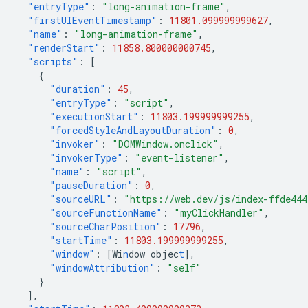
"entryType"
:
"long-animation-frame"
,
"firstUIEventTimestamp"
:
11801.099999999627
,
"name"
:
"long-animation-frame"
,
"renderStart"
:
11858.800000000745
,
"scripts"
:
[
{
"duration"
:
45
,
"entryType"
:
"script"
,
"executionStart"
:
11803.199999999255
,
"forcedStyleAndLayoutDuration"
:
0
,
"invoker"
:
"DOMWindow.onclick"
,
"invokerType"
:
"event-listener"
,
"name"
:
"script"
,
"pauseDuration"
:
0
,
"sourceURL"
:
"https://web.dev/js/index-ffde44
"sourceFunctionName"
:
"myClickHandler"
,
"sourceCharPosition"
:
17796
,
"startTime"
:
11803.199999999255
,
"window"
:
[
Wi
n
dow
objec
t
],
"windowAttribution"
:
"self"
}
],