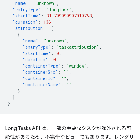
"name"
:
"unknown"
,
"entryType"
:
"longtask"
,
"startTime"
:
31.799999997019768
,
"duration"
:
136
,
"attribution"
:
[
{
"name"
:
"unknown"
,
"entryType"
:
"taskattribution"
,
"startTime"
:
0
,
"duration"
:
0
,
"containerType"
:
"window"
,
"containerSrc"
:
""
,
"containerId"
:
""
,
"containerName"
:
""
}
]
}
Long Tasks API は、一部の重要なタスクが除外される可
能性があるため、不完全なビューでもあります。レンダリ