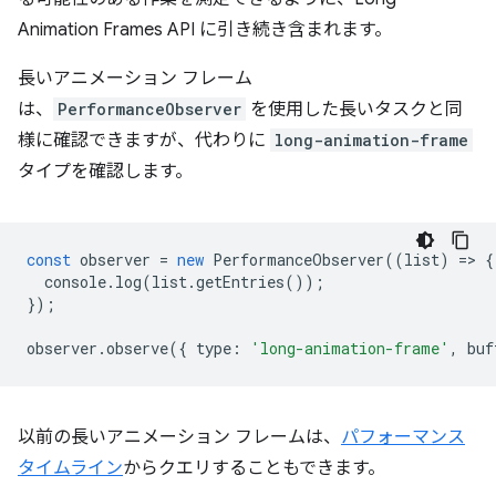
Animation Frames API に引き続き含まれます。
長いアニメーション フレーム
は、
PerformanceObserver
を使用した長いタスクと同
様に確認できますが、代わりに
long-animation-frame
タイプを確認します。
const
observer
=
new
PerformanceObserver
((
list
)
=
>
{
console
.
log
(
list
.
getEntries
());
});
observer
.
observe
({
type
:
'long-animation-frame'
,
buf
以前の長いアニメーション フレームは、
パフォーマンス
タイムライン
からクエリすることもできます。