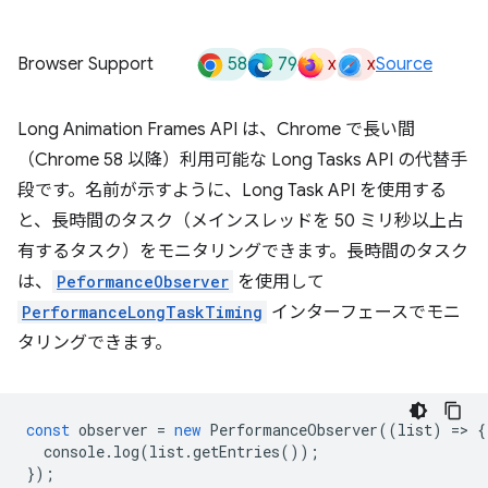
58
79
x
x
Browser Support
Source
Long Animation Frames API は、Chrome で長い間
（Chrome 58 以降）利用可能な Long Tasks API の代替手
段です。名前が示すように、Long Task API を使用する
と、長時間のタスク（メインスレッドを 50 ミリ秒以上占
有するタスク）をモニタリングできます。長時間のタスク
は、
PeformanceObserver
を使用して
PerformanceLongTaskTiming
インターフェースでモニ
タリングできます。
const
observer
=
new
PerformanceObserver
((
list
)
=
>
{
console
.
log
(
list
.
getEntries
());
});