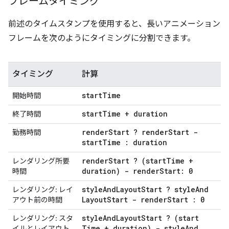
フレームタイミング
前述のタイムスタンプを使用すると、長いアニメーション
フレームを次のようにタイミングに分割できます。
タイミング
計算
start
Time
開始時間
start
Time + duration
終了時間
render
Start ? render
Start -
勤務時間
start
Time : duration
render
Start ? (start
Time +
レンダリング所要
duration) - render
Start: 0
時間
style
And
Layout
Start ? style
And
レンダリング: レイ
Layout
Start - render
Start : 0
アウト前の時間
style
And
Layout
Start ? (start
レンダリング: スタ
Time + duration) - style
And
イルとレイアウト