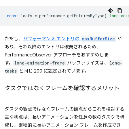
const
loafs
=
performance
.
getEntriesByType
(
'long-ani
ただし、
パフォーマンス エントリの
maxBufferSize
が
あり、それ以降のエントリは破棄されるため、
PerformanceObserver アプローチをおすすめしま
す。
long-animation-frame
バッファサイズは、
long-
tasks
と同じ 200 に設定されています。
タスクではなくフレームを確認するメリット
タスクの観点ではなくフレームの観点からこれを検討する
主な利点は、長いアニメーションを任意の数のタスクで構
成し、累積的に長いアニメーション フレームを作成でき