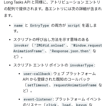
Long Tasks API と同様に、アトリビューション エントリ
の配列で提供されます。各エントリには次の詳細が含まれ
ます。
name
と
EntryType
の両方が
script
を返しま
す。
スクリプトの呼び出し方法を示す意味のある
invoker
（
'IMG#id.onload'
、
'Window.request
AnimationFrame'
、
'Response.json.then'
な
ど）。
スクリプト エントリ ポイントの
invokerType
:
user-callback
: ウェブ プラットフォーム
API から登録された既知のコールバック
（
setTimeout
、
requestAnimationFrame
な
ど）。
event-listener
: プラットフォーム イベント
のリスナー（
click
、
load
、
keyup
な