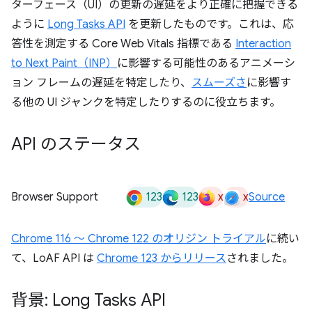
ターフェース（UI）の更新の遅延をより正確に把握できる
ように
Long Tasks API
を更新したものです。これは、応
答性を測定する Core Web Vitals 指標である
Interaction
to Next Paint（INP）
に影響する可能性のあるアニメーシ
ョン フレームの遅延を特定したり、
スムーズさ
に影響す
る他の UI ジャンクを特定したりするのに役立ちます。
API のステータス
123
123
x
x
Browser Support
Source
Chrome 116 ～ Chrome 122 のオリジン トライアル
に続い
て、LoAF API は
Chrome 123 からリリース
されました。
背景: Long Tasks API