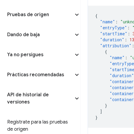
Pruebas de origen
{
"name"
:
"unkn
"entryType"
:
"startTime"
:
Dando de baja
"duration"
:
1
"attribution"
{
Ya no persigues
"name"
:
"
"entryTyp
"startTim
Prácticas recomendadas
"duration"
"container
"container
"container
API de historial de
"container
versiones
}
]
}
Regístrate para las pruebas
de origen