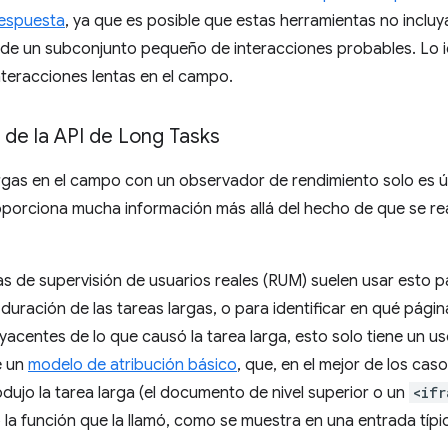
espuesta
, ya que es posible que estas herramientas no inclu
 de un subconjunto pequeño de interacciones probables. Lo id
nteracciones lentas en el campo.
 de la API de Long Tasks
rgas en el campo con un observador de rendimiento solo es út
oporciona mucha información más allá del hecho de que se rea
s de supervisión de usuarios reales (RUM) suelen usar esto p
a duración de las tareas largas, o para identificar en qué pági
byacentes de lo que causó la tarea larga, esto solo tiene un u
e un
modelo de atribución básico
, que, en el mejor de los cas
odujo la tarea larga (el documento de nivel superior o un
<ifr
a función que la llamó, como se muestra en una entrada típi