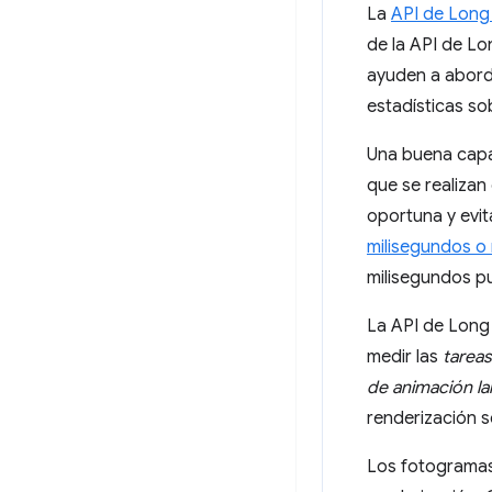
La
API de Long
de la API de Lo
ayuden a abord
estadísticas so
Una buena capa
que se realizan
oportuna y evit
milisegundos o
milisegundos p
La API de Long 
medir las
tareas
de animación l
renderización s
Los fotogramas 