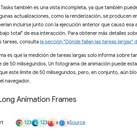
Tasks también es una vista incompleta, ya que también puede
gunas actualizaciones, como la renderización, se producen e
erían incluirse junto con la ejecución anterior que causó esa
abajo total" de esa interacción. Para obtener más detalles sobr
s tareas, consulta
la sección "Dónde fallan las tareas largas" d
ema es que la medición de tareas largas solo informa sobre ta
ite de 50 milisegundos. Un fotograma de animación puede est
e este límite de 50 milisegundos, pero, en conjunto, aún bl
del navegador.
 Long Animation Frames
123
123
x
x
rt
Source