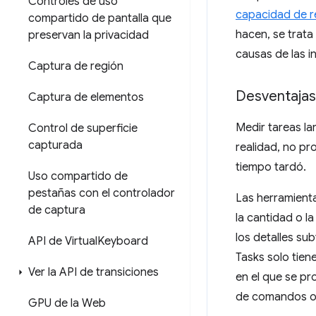
Controles de uso
capacidad de r
compartido de pantalla que
hacen, se trata
preservan la privacidad
causas de las i
Captura de región
Desventajas
Captura de elementos
Medir tareas la
Control de superficie
capturada
realidad, no pr
tiempo tardó.
Uso compartido de
pestañas con el controlador
Las herramienta
de captura
la cantidad o l
los detalles su
API de Virtual
Keyboard
Tasks solo tien
Ver la API de transiciones
en el que se pr
de comandos o l
GPU de la Web