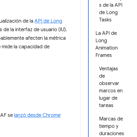
s de la API
de Long
Tasks
ualización de la
API de Long
e la interfaz de usuario (IU).
La API de
bablemente afecten la métrica
Long
e mide la capacidad de
Animation
Frames
Ventajas
de
observar
marcos en
lugar de
tareas
LoAF se
lanzó desde Chrome
Marcas de
tiempo y
duraciones