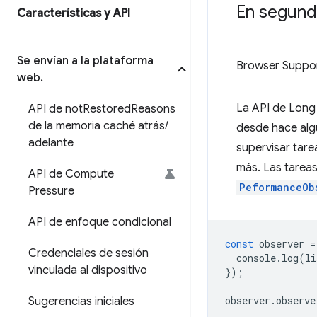
En segundo
Características y API
Se envían a la plataforma
Browser Suppo
web
.
La API de Long 
API de not
Restored
Reasons
de la memoria caché atrás
/
desde hace alg
adelante
supervisar tare
más. Las tareas
API de Compute
PeformanceOb
Pressure
API de enfoque condicional
const
observer
=
Credenciales de sesión
console
.
log
(
li
vinculada al dispositivo
});
observer
.
observe
Sugerencias iniciales