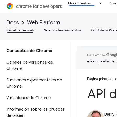
Documentos
Cas
Docs
Web Platform
Plataforma web
Nuevos lanzamientos
GPU de la Web
Conceptos de Chrome
idioma preferido.
Canales de versiones de
Chrome
Página principal
Funciones experimentales de
Chrome
API 
Variaciones de Chrome
Información sobre las pruebas
Barry 
de origen