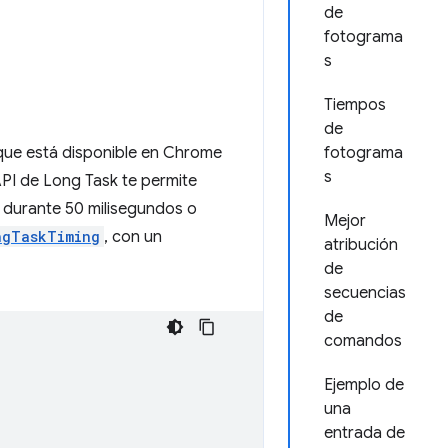
de
fotograma
s
Tiempos
de
 que está disponible en Chrome
fotograma
s
PI de Long Task te permite
l durante 50 milisegundos o
Mejor
ngTaskTiming
, con un
atribución
de
secuencias
de
comandos
Ejemplo de
una
entrada de