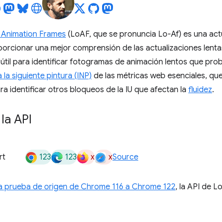
 Animation Frames
(LoAF, que se pronuncia Lo-Af) es una act
orcionar una mejor comprensión de las actualizaciones lentas d
útil para identificar fotogramas de animación lentos que pro
 la siguiente pintura (INP)
de las métricas web esenciales, qu
ra identificar otros bloqueos de la IU que afectan la
fluidez
.
la API
123
123
x
x
rt
Source
a prueba de origen de Chrome 116 a Chrome 122
, la API de 