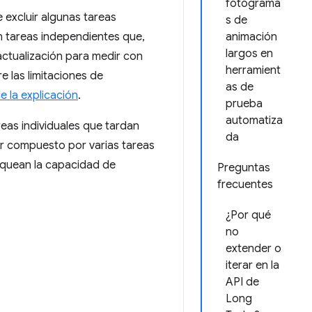
fotograma
 excluir algunas tareas
s de
n tareas independientes que,
animación
largos en
 actualización para medir con
herramient
e las limitaciones de
as de
e la explicación
.
prueba
automatiza
reas individuales que tardan
da
ar compuesto por varias tareas
oquean la capacidad de
Preguntas
frecuentes
¿Por qué
no
extender o
iterar en la
API de
Long