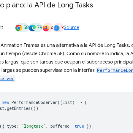
 plano: la API de Long Tasks
58
79
x
x
rt
Source
Animation Frames es una alternativa a la API de Long Tasks,
ún tiempo (desde Chrome 58). Como su nombre lo indica, la A
as largas, que son tareas que ocupan el subproceso principa
 largas se pueden supervisar con la interfaz
PerformanceLo
server
:
new
PerformanceObserver
((
list
)
=
>
{
st
.
getEntries
());
({
type
:
'longtask'
,
buffered
:
true
});