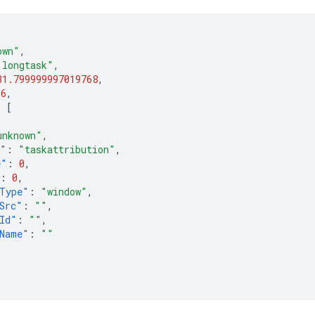
own"
,
"longtask"
,
31.799999997019768
,
36
,
:
[
unknown"
,
e"
:
"taskattribution"
,
e"
:
0
,
:
0
,
Type"
:
"window"
,
Src"
:
""
,
Id"
:
""
,
Name"
:
""