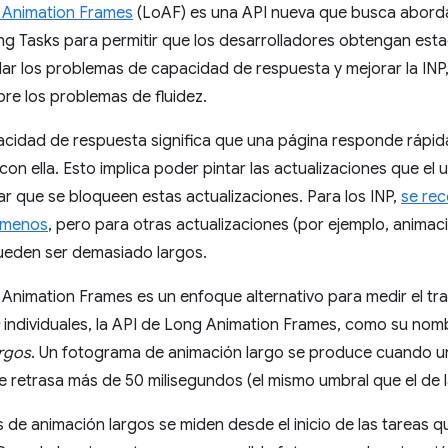
 Animation Frames
(LoAF) es una API nueva que busca abordar
ng Tasks para permitir que los desarrolladores obtengan esta
ar los problemas de capacidad de respuesta y mejorar la INP
bre los problemas de fluidez.
cidad de respuesta significa que una página responde rápida
 con ella. Esto implica poder pintar las actualizaciones que el
ar que se bloqueen estas actualizaciones. Para los INP,
se re
 menos
, pero para otras actualizaciones (por ejemplo, animac
ueden ser demasiado largos.
Animation Frames es un enfoque alternativo para medir el tr
individuales, la API de Long Animation Frames, como su nomb
argos
. Un fotograma de animación largo se produce cuando un
e retrasa más de 50 milisegundos (el mismo umbral que el de 
de animación largos se miden desde el inicio de las tareas q