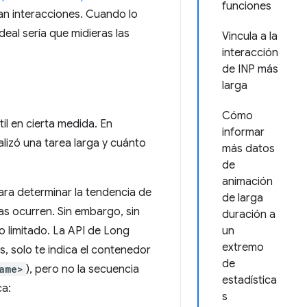
funciones
yan interacciones. Cuando lo
eal sería que midieras las
Vincula a la
interacción
de INP más
larga
Cómo
il en cierta medida. En
informar
lizó una tarea larga y cuánto
más datos
de
animación
ara determinar la tendencia de
de larga
nas ocurren. Sin embargo, sin
duración a
so limitado. La API de Long
un
extremo
os, solo te indica el contenedor
de
ame>
), pero no la secuencia
estadística
ca:
s