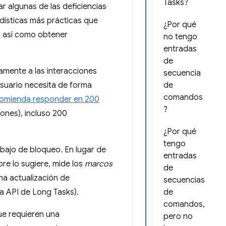
Tasks?
 algunas de las deficiencias
dísticas más prácticas que
¿Por qué
, así como obtener
no tengo
entradas
de
mente a las interacciones
secuencia
 usuario necesita de forma
de
comandos
comienda responder en 200
?
iones), incluso 200
¿Por qué
tengo
abajo de bloqueo. En lugar de
entradas
re lo sugiere, mide los
marcos
de
a actualización de
secuencias
la API de Long Tasks).
de
comandos,
ue requieren una
pero no