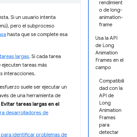
rendimient
o de long-
ta. Si un usuario intenta
animation-
frame
menú), pero el subproceso
asa
hasta que se complete esa
Usa la API
de Long
Animation
s tareas largas
. Si cada tarea
Frames en el
e ejecuten tareas más
campo
as interacciones.
Compatibili
 esfuerzo suele ser ejecutar un
dad con la
ravés de una herramienta de
API de
Long
a
Evitar tareas largas en el
Animation
ara desarrolladores de
Frames
para
detectar
para identificar problemas de