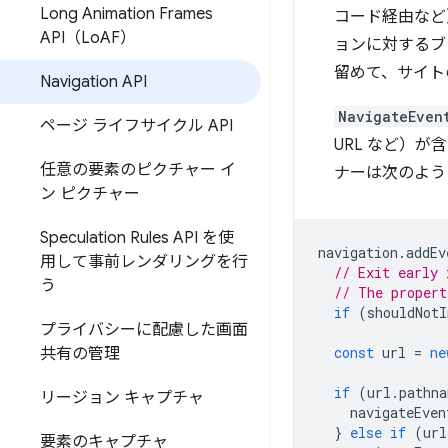
Long Animation Frames
コード経由など
API（Lo
AF）
ョンに対するブ
留めて、サイト
Navigation API
NavigateEven
ページ ライフサイクル API
URL など）
任意の要素のピクチャー イ
ナーは次のよう
ン ピクチャー
Speculation Rules API を使
navigation
.
addEv
用して事前レンダリングを行
// Exit early 
う
// The propert
if
(
shouldNotI
プライバシーに配慮した画面
const
url
=
ne
共有の管理
if
(
url
.
pathna
リージョン キャプチャ
navigateEven
}
else
if
(
url
要素のキャプチャ