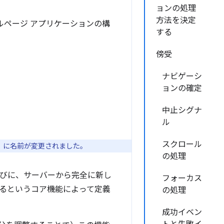
ョンの処理
方法を決定
ルページ アプリケーションの構
する
傍受
ナビゲーシ
ョンの確定
中止シグナ
ル
スクロール
 API」に名前が変更されました。
の処理
たびに、サーバーから完全に新し
フォーカス
るというコア機能によって定義
の処理
成功イベン