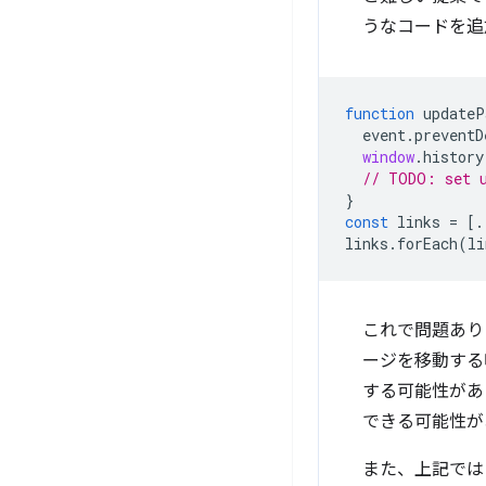
うなコードを追
function
updateP
event
.
preventD
window
.
history
// TODO: set u
}
const
links
=
[.
links
.
forEach
(
li
これで問題あり
ージを移動する
する可能性があ
できる可能性があり
また、上記では