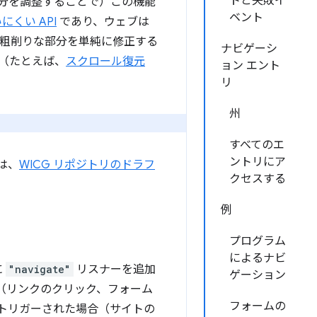
トと失敗イ
sh 部分を調整することで）この機能
ベント
にくい API
であり、ウェブは
API の粗削りな部分を単純に修正する
ナビゲーシ
。（たとえば、
スクロール復元
ョン エント
。
リ
州
すべてのエ
ントリにア
には、
WICG リポジトリのドラフ
クセスする
例
プログラム
によるナビ
に
"navigate"
リスナーを追加
ゲーション
（リンクのクリック、フォーム
フォームの
でトリガーされた場合（サイトの