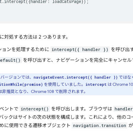
t
.
intercept
({
handler
:
loadCatsPage
});
に対処する方法は 2 つあります。
ションを処理するために
intercept({ handler })
を呼び出
efault()
を呼び出すと、ナビゲーションを完全にキャンセル
前のバージョンでは、
ではな
navigateEvent.intercept({ handler })
を使用していました。
は Chrome
itionWhile(promise)
intercept
は非推奨となり、Chrome 108 で削除されます。
イベントで
intercept()
を呼び出します。ブラウザは
handler
バックはサイトの次の状態を構成します。これにより、他のコ
めに使用できる遷移オブジェクト
navigation.transition
が