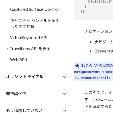
navigateEven
}
Captured Surface Control
});
キャプチャ ハンドルを使用
したタブ共有
ナビゲーション
Virtual
Keyboard API
ナビゲー
Transitions API を表示
preventD
Web
GPU
注:
この API の以
navigateEvent.trans
オリジン トライアル
す。
transitionWhile
この例では、
非推奨化中
す。このコール
況を追跡するた
もう追求していない