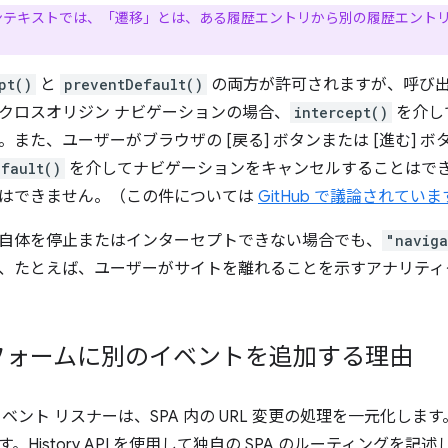
ンテキストでは、「遷移」とは、ある履歴エントリから別の履歴エント
pt()
と
preventDefault()
の両方が許可されますが、呼び出
クロスオリジン ナビゲーションの場合、
intercept()
を介し
また、ユーザーがブラウザの [戻る] ボタンまたは [進む] 
efault()
を介してナビゲーションをキャンセルすることはで
はできません。（この件については
GitHub で議論されていま
自体を停止またはインターセプトできない場合でも、
"naviga
、たとえば、ユーザーがサイトを離れることを示すアナリティ
フォームに別のイベントを追加する理由
ベント リスナーは、SPA 内の URL 変更の処理を一元化します
。History API を使用して独自の SPA のルーティングを