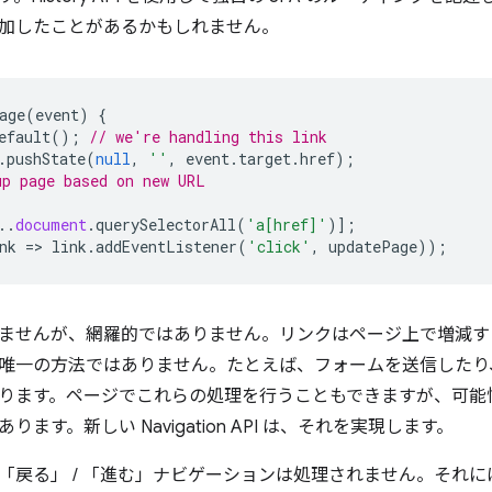
加したことがあるかもしれません。
age
(
event
)
{
efault
();
// we're handling this link
.
pushState
(
null
,
''
,
event
.
target
.
href
);
p page based on new URL
..
document
.
querySelectorAll
(
'a[href]'
)];
nk
=
>
link
.
addEventListener
(
'click'
,
updatePage
));
ませんが、網羅的ではありません。リンクはページ上で増減す
唯一の方法ではありません。たとえば、フォームを送信したり
ります。ページでこれらの処理を行うこともできますが、可能
ます。新しい Navigation API は、それを実現します。
「戻る」 / 「進む」ナビゲーションは処理されません。それ