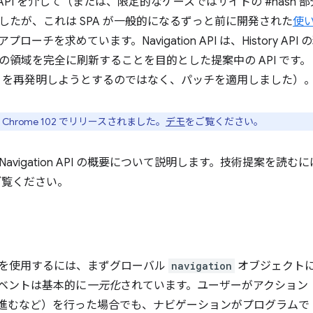
tory API を介して（または、限定的なケースではサイトの #ha
したが、これは SPA が一般的になるずっと前に開発された
使い
ローチを求めています。Navigation API は、History 
の領域を完全に刷新することを目的とした提案中の API です
y API を再発明しようとするのではなく、パッチを適用しました）
PI は Chrome 102 でリリースされました。
デモ
をご覧ください。
avigation API の概要について説明します。技術提案を読む
ご覧ください。
n API を使用するには、まずグローバル
navigation
オブジェクト
ベントは基本的に
一元化
されています。ユーザーがアクション
/ 進むなど）を行った場合でも、ナビゲーションがプログラム