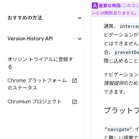
重要な用語:
このコ
ンとは関係ありません。
おすすめの方法
通常、
interce
ビゲーションが
Version History API
とはできません。
合、
preventD
オリジン トライアルに登録す
閉じ込めること
る
ナビゲーション
Chrome プラットフォーム
情報提供
のため
のステータス
できます。
Chromium プロジェクト
プラット
"navigate"
イ
と難しい提案です