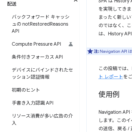
SPA は His
配送
を実現してきま
バックフォワード キャッシ
まったく新しいアプ
ュの not
Restored
Reasons
のではなく、こ
API
は、Histor
Compute Pressure API
注:
Navigation A
条件付きフォーカス API
この投稿では、N
デバイスにバインドされたセ
ト レポート
を
ッション認証情報
初期のヒント
使用例
手書き入力認識 API
Navigatio
リソース消費が多い広告の介
します。このイ
入
の送信、戻る 