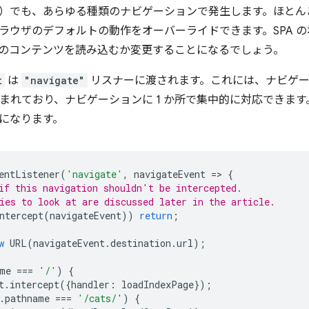
）でも、あらゆる種類のナビゲーションで発生します。ほとん
ラウザのデフォルトの動作をオーバーライドできます。SPA 
のコンテンツを読み込むか変更することになるでしょう。
t
は
"navigate"
リスナーに渡されます。これには、ナビゲ
が含まれており、ナビゲーションに 1 か所で集中的に対応できま
になります。
entListener
(
'navigate'
,
navigateEvent
=
>
{
if this navigation shouldn't be intercepted.
ies to look at are discussed later in the article.
ntercept
(
navigateEvent
))
return
;
w
URL
(
navigateEvent
.
destination
.
url
);
me
===
'/'
)
{
t
.
intercept
({
handler
:
loadIndexPage
});
.
pathname
===
'/cats/'
)
{