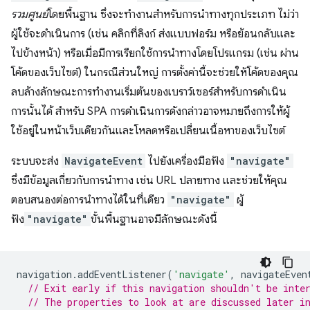
รวมศูนย์
โดยพื้นฐาน ซึ่งจะทํางานสําหรับการนําทางทุกประเภท ไม่ว่า
ผู้ใช้จะดําเนินการ (เช่น คลิกที่ลิงก์ ส่งแบบฟอร์ม หรือย้อนกลับและ
ไปข้างหน้า) หรือเมื่อมีการเรียกใช้การนําทางโดยโปรแกรม (เช่น ผ่าน
โค้ดของเว็บไซต์) ในกรณีส่วนใหญ่ การตั้งค่านี้จะช่วยให้โค้ดของคุณ
ลบล้างลักษณะการทำงานเริ่มต้นของเบราว์เซอร์สำหรับการดำเนิน
การนั้นได้ สำหรับ SPA การดำเนินการดังกล่าวอาจหมายถึงการให้ผู้
ใช้อยู่ในหน้าเว็บเดียวกันและโหลดหรือเปลี่ยนเนื้อหาของเว็บไซต์
ระบบจะส่ง
NavigateEvent
ไปยังเครื่องมือฟัง
"navigate"
ซึ่งมีข้อมูลเกี่ยวกับการนำทาง เช่น URL ปลายทาง และช่วยให้คุณ
ตอบสนองต่อการนำทางได้ในที่เดียว
"navigate"
ผู้
ฟัง
"navigate"
ขั้นพื้นฐานอาจมีลักษณะดังนี้
navigation
.
addEventListener
(
'navigate'
,
navigateEven
// Exit early if this navigation shouldn't be inte
// The properties to look at are discussed later i