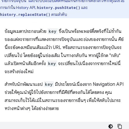
"รายการปัจจุบัน" และระบบจะอัปเดตหรือแทนที่รายการดังกล่าวหากคุณใช้วิธี
การเก่าใน History API,
และ
history.pushState()
ตามลำดับ
history.replaceState()
ข้อมูลเมตาประกอบด้วย
key
ซึ่งเป็นพร็อพเพอร์ตี้สตริงที่ไม่ซ้ำกัน
ของแต่ละรายการที่แสดงรายการปัจจุบันและ
ช่อง
ของรายการนั้น คีย์
นี้จะยังคงเหมือนเดิมแม้ว่า URL หรือสถานะของรายการปัจจุบันจะ
เปลี่ยนไป โดยยังอยู่ในช่องเดิม ในทางกลับกัน หากผู้ใช้กด "กลับ"
แล้วเปิดหน้าเดิมอีกครั้ง
key
จะเปลี่ยนไปเนื่องจากรายการใหม่นี้
จะสร้างช่องใหม่
สำหรับนักพัฒนาแอป
key
มีประโยชน์เนื่องจาก Navigation API
ช่วยให้คุณนำผู้ใช้ไปยังรายการที่มีคีย์ที่ตรงกันได้โดยตรง คุณ
สามารถเก็บไว้ได้แม้ในสถานะของรายการอื่นๆ เพื่อให้สลับไปมาระ
หว่างหน้าต่างๆ ได้อย่างง่ายดาย