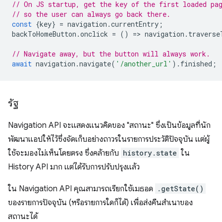
// On JS startup, get the key of the first loaded pa
// so the user can always go back there.
const
{
key
}
=
navigation
.
currentEntry
;
backToHomeButton
.
onclick
=
()
=
>
navigation
.
traverse
// Navigate away, but the button will always work.
await
navigation
.
navigate
(
'/another_url'
).
finished
;
รัฐ
Navigation API จะแสดงแนวคิดของ "สถานะ" ซึ่งเป็นข้อมูลที่นัก
พัฒนาแอปให้ไว้ซึ่งจัดเก็บอย่างถาวรในรายการประวัติปัจจุบัน แต่ผู้
ใช้จะมองไม่เห็นโดยตรง ซึ่งคล้ายกับ
history.state
ใน
History API มาก แต่ได้รับการปรับปรุงแล้ว
ใน Navigation API คุณสามารถเรียกใช้เมธอด
.getState()
ของรายการปัจจุบัน (หรือรายการใดก็ได้) เพื่อส่งคืนสำเนาของ
สถานะได้