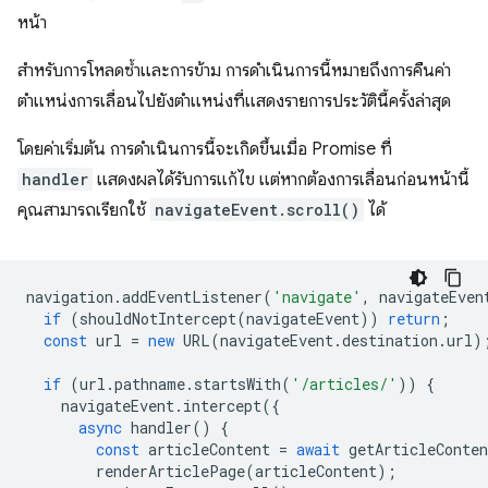
หน้า
สำหรับการโหลดซ้ำและการข้าม การดำเนินการนี้หมายถึงการคืนค่า
ตำแหน่งการเลื่อนไปยังตำแหน่งที่แสดงรายการประวัตินี้ครั้งล่าสุด
โดยค่าเริ่มต้น การดำเนินการนี้จะเกิดขึ้นเมื่อ Promise ที่
handler
แสดงผลได้รับการแก้ไข แต่หากต้องการเลื่อนก่อนหน้านี้
คุณสามารถเรียกใช้
navigateEvent.scroll()
ได้
navigation
.
addEventListener
(
'navigate'
,
navigateEven
if
(
shouldNotIntercept
(
navigateEvent
))
return
;
const
url
=
new
URL
(
navigateEvent
.
destination
.
url
)
if
(
url
.
pathname
.
startsWith
(
'/articles/'
))
{
navigateEvent
.
intercept
({
async
handler
()
{
const
articleContent
=
await
getArticleConten
renderArticlePage
(
articleContent
);