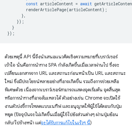
const
articleContent
=
await
getArticleConten
renderArticlePage
(
articleContent
);
},
});
}
});
ด้วยเหตุนี้ API นี้จึงนำเสนอแนวคิดเชิงความหมายที่เบราว์เซอร์
เข้าใจ นั่นคือการนำทาง SPA กำลังเกิดขึ้นเมื่อเวลาผ่านไป ซึ่งจะ
เปลี่ยนเอกสารจาก URL และสถานะก่อนหน้าเป็น URL และสถานะ
ใหม่ ซึ่งมีประโยชน์หลายอย่างที่อาจเกิดขึ้น รวมถึงการช่วยเหลือ
พิเศษด้วย เนื่องจากเบราว์เซอร์สามารถแสดงจุดเริ่มต้น จุดสิ้นสุด
หรือการนำทางที่อาจล้มเหลวได้ ตัวอย่างเช่น Chrome จะเปิดใช้
งานตัวบ่งชี้การโหลดแบบเนทีฟ และอนุญาตให้ผู้ใช้โต้ตอบกับปุ่ม
หยุด (ปัจจุบันจะไม่เกิดขึ้นเมื่อผู้ใช้ไปยังส่วนต่างๆ ผ่านปุ่มย้อน
กลับ/ไปข้างหน้า แต่
จะได้รับการแก้ไขในเร็วๆ นี้
)