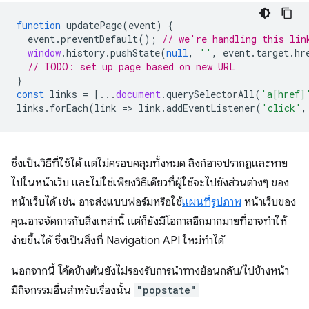
function
updatePage
(
event
)
{
event
.
preventDefault
();
// we're handling this lin
window
.
history
.
pushState
(
null
,
''
,
event
.
target
.
hr
// TODO: set up page based on new URL
}
const
links
=
[...
document
.
querySelectorAll
(
'a[href]
links
.
forEach
(
link
=
>
link
.
addEventListener
(
'click'
,
ซึ่งเป็นวิธีที่ใช้ได้ แต่ไม่ครอบคลุมทั้งหมด ลิงก์อาจปรากฏและหาย
ไปในหน้าเว็บ และไม่ใช่เพียงวิธีเดียวที่ผู้ใช้จะไปยังส่วนต่างๆ ของ
หน้าเว็บได้ เช่น อาจส่งแบบฟอร์มหรือใช้
แผนที่รูปภาพ
หน้าเว็บของ
คุณอาจจัดการกับสิ่งเหล่านี้ แต่ก็ยังมีโอกาสอีกมากมายที่อาจทำให้
ง่ายขึ้นได้ ซึ่งเป็นสิ่งที่ Navigation API ใหม่ทำได้
นอกจากนี้ โค้ดข้างต้นยังไม่รองรับการนำทางย้อนกลับ/ไปข้างหน้า
มีกิจกรรมอื่นสำหรับเรื่องนั้น
"popstate"