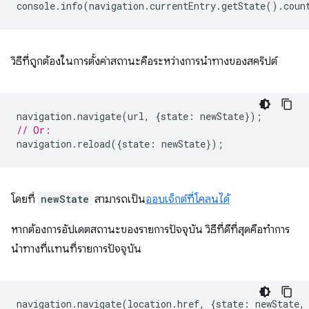
console
.
info
(
navigation
.
currentEntry
.
getState
().
coun
วิธีที่ถูกต้องในการตั้งค่าสถานะคือระหว่างการนำทางของสคริปต์
navigation
.
navigate
(
url
,
{
state
:
newState
});
// Or:
navigation
.
reload
({
state
:
newState
});
โดยที่
newState
สามารถเป็น
ออบเจ็กต์ที่โคลนได้
หากต้องการอัปเดตสถานะของรายการปัจจุบัน วิธีที่ดีที่สุดคือทำการ
นำทางที่แทนที่รายการปัจจุบัน
navigation
.
navigate
(
location
.
href
,
{
state
:
newState
,