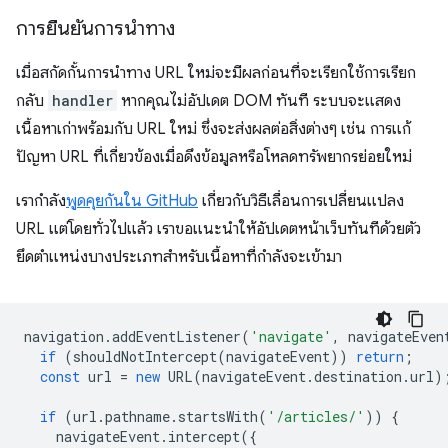
การยืนยันการนำทาง
เมื่อสกัดกั้นการนำทาง URL ใหม่จะมีผลก่อนที่จะเรียกใช้การเรียก
กลับ
handler
หากคุณไม่อัปเดต DOM ทันที ระบบจะแสดง
เนื้อหาเก่าพร้อมกับ URL ใหม่ ซึ่งจะส่งผลต่อสิ่งต่างๆ เช่น การแก้
ปัญหา URL ที่เกี่ยวข้องเมื่อดึงข้อมูลหรือโหลดทรัพยากรย่อยใหม่
เรากำลัง
พูดคุยกันใน GitHub
เกี่ยวกับวิธีเลื่อนการเปลี่ยนแปลง
URL แต่โดยทั่วไปแล้ว เราขอแนะนำให้อัปเดตหน้าเว็บทันทีด้วยตัว
ยึดตำแหน่งบางประเภทสำหรับเนื้อหาที่กำลังจะเข้ามา
navigation
.
addEventListener
(
'navigate'
,
navigateEven
if
(
shouldNotIntercept
(
navigateEvent
))
return
;
const
url
=
new
URL
(
navigateEvent
.
destination
.
url
)
if
(
url
.
pathname
.
startsWith
(
'/articles/'
))
{
navigateEvent
.
intercept
({