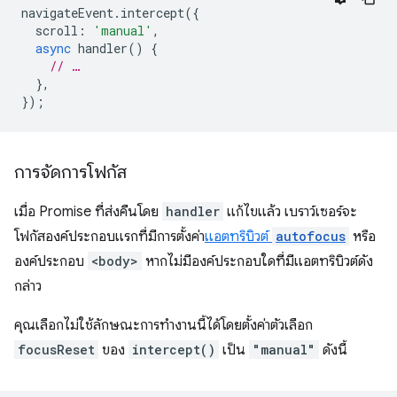
navigateEvent
.
intercept
({
scroll
:
'manual'
,
async
handler
()
{
// …
},
});
การจัดการโฟกัส
เมื่อ Promise ที่ส่งคืนโดย
handler
แก้ไขแล้ว เบราว์เซอร์จะ
โฟกัสองค์ประกอบแรกที่มีการตั้งค่า
แอตทริบิวต์
autofocus
หรือ
องค์ประกอบ
<body>
หากไม่มีองค์ประกอบใดที่มีแอตทริบิวต์ดัง
กล่าว
คุณเลือกไม่ใช้ลักษณะการทำงานนี้ได้โดยตั้งค่าตัวเลือก
focusReset
ของ
intercept()
เป็น
"manual"
ดังนี้