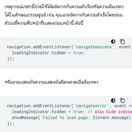
เหตุการณ์เหล่านี้ช่วยให้โค้ดจัดการกับความสำเร็จหรือความล้มเหลว
ได้ในลักษณะรวมศูนย์ เช่น คุณอาจจัดการกับความสำเร็จโดยซ่อน
ตัวบ่งชี้ความคืบหน้าที่แสดงก่อนหน้านี้ ดังนี้
navigation
.
addEventListener
(
'navigatesuccess'
,
event
loadingIndicator
.
hidden
=
true
;
});
หรืออาจแสดงข้อความแสดงข้อผิดพลาดเมื่อล้มเหลว
navigation
.
addEventListener
(
'navigateerror'
,
event
=
loadingIndicator
.
hidden
=
true
;
// also hide indic
showMessage
(
`Failed to load page: 
${
event
.
message
}
});