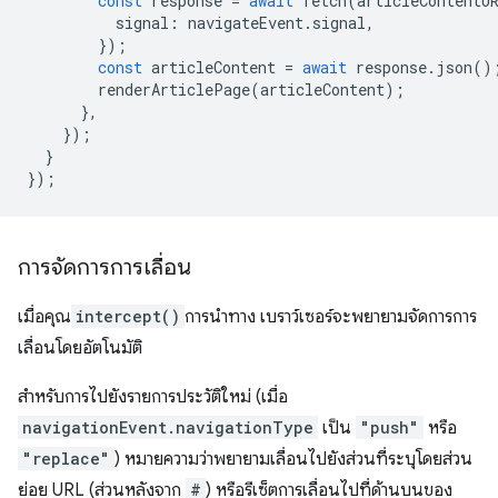
const
response
=
await
fetch
(
articleContentU
signal
:
navigateEvent
.
signal
,
});
const
articleContent
=
await
response
.
json
()
renderArticlePage
(
articleContent
);
},
});
}
});
การจัดการการเลื่อน
เมื่อคุณ
intercept()
การนำทาง เบราว์เซอร์จะพยายามจัดการการ
เลื่อนโดยอัตโนมัติ
สำหรับการไปยังรายการประวัติใหม่ (เมื่อ
navigationEvent.navigationType
เป็น
"push"
หรือ
"replace"
) หมายความว่าพยายามเลื่อนไปยังส่วนที่ระบุโดยส่วน
ย่อย URL (ส่วนหลังจาก
#
) หรือรีเซ็ตการเลื่อนไปที่ด้านบนของ