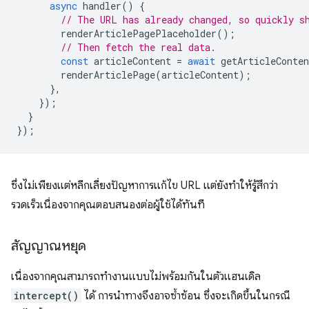
async
handler
()
{
// The URL has already changed, so quickly s
renderArticlePagePlaceholder
();
// Then fetch the real data.
const
articleContent
=
await
getArticleConten
renderArticlePage
(
articleContent
);
},
});
}
});
ซึ่งไม่เพียงแต่หลีกเลี่ยงปัญหาการแก้ไข URL แต่ยังทำให้รู้สึกว่า
รวดเร็วเนื่องจากคุณตอบสนองต่อผู้ใช้ได้ทันที
สัญญาณหยุด
เนื่องจากคุณสามารถทำงานแบบไม่พร้อมกันในตัวแฮนเดิล
intercept()
ได้ การนำทางจึงอาจซ้ำซ้อน ซึ่งจะเกิดขึ้นในกรณี