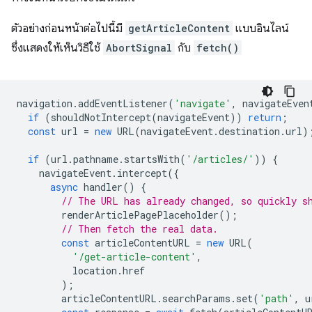
ตัวอย่างก่อนหน้าต่อไปนี้มี
getArticleContent
แบบอินไลน์
ซึ่งแสดงให้เห็นวิธีใช้
AbortSignal
กับ
fetch()
navigation
.
addEventListener
(
'navigate'
,
navigateEven
if
(
shouldNotIntercept
(
navigateEvent
))
return
;
const
url
=
new
URL
(
navigateEvent
.
destination
.
url
)
if
(
url
.
pathname
.
startsWith
(
'/articles/'
))
{
navigateEvent
.
intercept
({
async
handler
()
{
// The URL has already changed, so quickly s
renderArticlePagePlaceholder
();
// Then fetch the real data.
const
articleContentURL
=
new
URL
(
'/get-article-content'
,
location
.
href
);
articleContentURL
.
searchParams
.
set
(
'path'
,
u