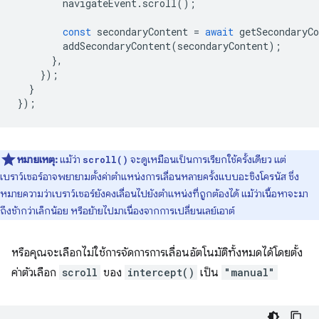
navigateEvent
.
scroll
();
const
secondaryContent
=
await
getSecondaryCo
addSecondaryContent
(
secondaryContent
);
},
});
}
});
หมายเหตุ:
แม้ว่า
จะดูเหมือนเป็นการเรียกใช้ครั้งเดียว แต่
scroll()
เบราว์เซอร์อาจพยายามตั้งค่าตำแหน่งการเลื่อนหลายครั้งแบบอะซิงโครนัส ซึ่ง
หมายความว่าเบราว์เซอร์ยังคงเลื่อนไปยังตำแหน่งที่ถูกต้องได้ แม้ว่าเนื้อหาจะมา
ถึงช้ากว่าเล็กน้อย หรือย้ายไปมาเนื่องจากการเปลี่ยนเลย์เอาต์
หรือคุณจะเลือกไม่ใช้การจัดการการเลื่อนอัตโนมัติทั้งหมดได้โดยตั้ง
ค่าตัวเลือก
scroll
ของ
intercept()
เป็น
"manual"