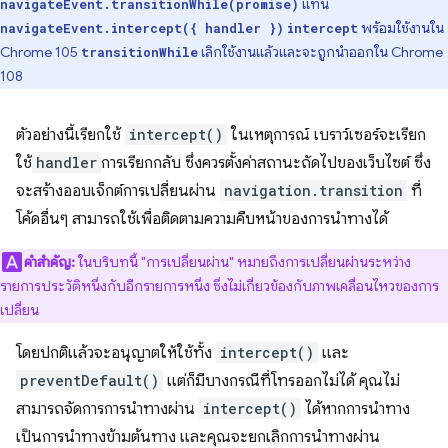
แทน
navigateEvent.transitionWhile(promise)
พร้อมใช้งานใน
navigateEvent.intercept({ handler })
intercept
Chrome 105
เลิกใช้งานแล้วและจะถูกนำออกใน Chrome
transitionWhile
108
ตัวอย่างนี้เรียกใช้
intercept()
ในเหตุการณ์ เบราว์เซอร์จะเรียก
ใช้
handler
การเรียกกลับ ซึ่งควรตั้งค่าสถานะถัดไปของเว็บไซต์ ซึ่ง
จะสร้างออบเจ็กต์การเปลี่ยนผ่าน
navigation.transition
ที่
โค้ดอื่นๆ สามารถใช้เพื่อติดตามความคืบหน้าของการนำทางได้
คำสำคัญ:
ในบริบทนี้ "การเปลี่ยนผ่าน" หมายถึงการเปลี่ยนผ่านระหว่าง
รายการประวัติหนึ่งกับอีกรายการหนึ่ง ซึ่งไม่เกี่ยวข้องกับภาพเคลื่อนไหวของการ
เปลี่ยน
โดยปกติแล้วจะอนุญาตให้ใช้ทั้ง
intercept()
และ
preventDefault()
แต่ก็มีบางกรณีที่โทรออกไม่ได้ คุณไม่
สามารถจัดการการนำทางผ่าน
intercept()
ได้หากการนำทาง
เป็นการนำทางข้ามต้นทาง และคุณจะยกเลิกการนำทางผ่าน