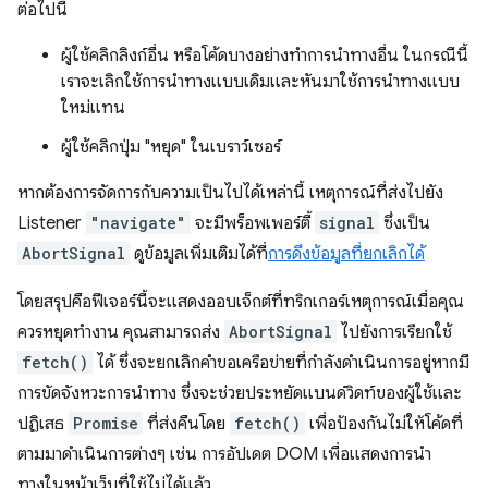
ต่อไปนี้
ผู้ใช้คลิกลิงก์อื่น หรือโค้ดบางอย่างทำการนำทางอื่น ในกรณีนี้
เราจะเลิกใช้การนำทางแบบเดิมและหันมาใช้การนำทางแบบ
ใหม่แทน
ผู้ใช้คลิกปุ่ม "หยุด" ในเบราว์เซอร์
หากต้องการจัดการกับความเป็นไปได้เหล่านี้ เหตุการณ์ที่ส่งไปยัง
Listener
"navigate"
จะมีพร็อพเพอร์ตี้
signal
ซึ่งเป็น
AbortSignal
ดูข้อมูลเพิ่มเติมได้ที่
การดึงข้อมูลที่ยกเลิกได้
โดยสรุปคือฟีเจอร์นี้จะแสดงออบเจ็กต์ที่ทริกเกอร์เหตุการณ์เมื่อคุณ
ควรหยุดทำงาน คุณสามารถส่ง
AbortSignal
ไปยังการเรียกใช้
fetch()
ได้ ซึ่งจะยกเลิกคำขอเครือข่ายที่กำลังดำเนินการอยู่หากมี
การขัดจังหวะการนำทาง ซึ่งจะช่วยประหยัดแบนด์วิดท์ของผู้ใช้และ
ปฏิเสธ
Promise
ที่ส่งคืนโดย
fetch()
เพื่อป้องกันไม่ให้โค้ดที่
ตามมาดำเนินการต่างๆ เช่น การอัปเดต DOM เพื่อแสดงการนำ
ทางในหน้าเว็บที่ใช้ไม่ได้แล้ว