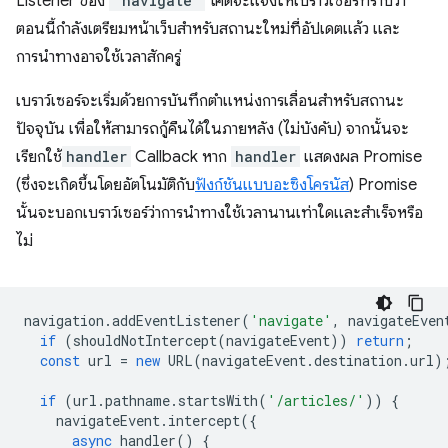
Listener ของ
"navigate"
โค้ดจะแจ้งให้เบราว์เซอร์ทราบว่า
ตอนนี้กำลังเตรียมหน้าเว็บสำหรับสถานะใหม่ที่อัปเดตแล้ว และ
การนำทางอาจใช้เวลาสักครู่
เบราว์เซอร์จะเริ่มด้วยการบันทึกตำแหน่งการเลื่อนสำหรับสถานะ
ปัจจุบัน เพื่อให้สามารถกู้คืนได้ในภายหลัง (ไม่บังคับ) จากนั้นจะ
เรียกใช้
handler
Callback หาก
handler
แสดงผล Promise
(ซึ่งจะเกิดขึ้นโดยอัตโนมัติกับ
ฟังก์ชันแบบอะซิงโครนัส
) Promise
นั้นจะบอกเบราว์เซอร์ว่าการนำทางใช้เวลานานเท่าใดและสำเร็จหรือ
ไม่
navigation
.
addEventListener
(
'navigate'
,
navigateEven
if
(
shouldNotIntercept
(
navigateEvent
))
return
;
const
url
=
new
URL
(
navigateEvent
.
destination
.
url
)
if
(
url
.
pathname
.
startsWith
(
'/articles/'
))
{
navigateEvent
.
intercept
({
async
handler
()
{