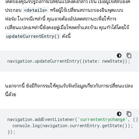
โค้ดของคุณรับรู้ถึงการเปลี่ยนแปลงดังกล่าว เช่น เมื่อผู้ใช้สลับองค์
ประกอบ
<details>
หรือผู้ใช้เปลี่ยนสถานะของอินพุตแบบ
ฟอร์ม ในกรณีเหล่านี้ คุณอาจต้องอัปเดตสถานะเพื่อให้การ
เปลี่ยนแปลงเหล่านี้ยังคงอยู่เมื่อโหลดซ้ำและข้าม คุณทำได้โดยใช้
updateCurrentEntry()
ดังนี้
navigation
.
updateCurrentEntry
({
state
:
newState
});
นอกจากนี้ ยังมีกิจกรรมให้คุณรับฟังข้อมูลเกี่ยวกับการเปลี่ยนแปลง
นี้ด้วย
navigation
.
addEventListener
(
'currententrychange'
,
()
console
.
log
(
navigation
.
currentEntry
.
getState
());
});