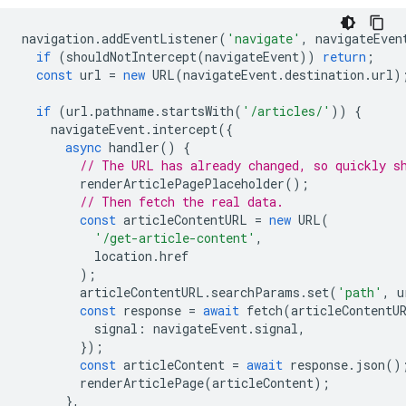
navigation
.
addEventListener
(
'navigate'
,
navigateEven
if
(
shouldNotIntercept
(
navigateEvent
))
return
;
const
url
=
new
URL
(
navigateEvent
.
destination
.
url
)
if
(
url
.
pathname
.
startsWith
(
'/articles/'
))
{
navigateEvent
.
intercept
({
async
handler
()
{
// The URL has already changed, so quickly s
renderArticlePagePlaceholder
();
// Then fetch the real data.
const
articleContentURL
=
new
URL
(
'/get-article-content'
,
location
.
href
);
articleContentURL
.
searchParams
.
set
(
'path'
,
u
const
response
=
await
fetch
(
articleContentU
signal
:
navigateEvent
.
signal
,
});
const
articleContent
=
await
response
.
json
()
renderArticlePage
(
articleContent
);
},