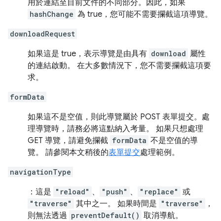
用於連結至目前文件的不同部分。因此，如果
hashChange
為 true，您可能不需要攔截這項導覽。
downloadRequest
如果這是 true，表示導覽是由具有
download
屬性
的連結啟動。 在大多數情況下，您不需要攔截這項要
求。
formData
如果這不是空值，則此導覽屬於 POST 表單提交。處
理導覽時，請務必將這點納入考量。 如果只想處理
GET 導覽，請避免攔截
formData
不是空值的導
覽。 請參閱本文稍後的
表單提交
處理範例。
navigationType
：這是
"reload"
、
"push"
、
"replace"
或
"traverse"
其中之一。 如果時間是
"traverse"
，
則無法透過
preventDefault()
取消導航。