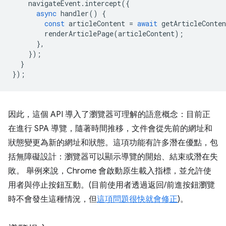
navigateEvent
.
intercept
({
async
handler
()
{
const
articleContent
=
await
getArticleConten
renderArticlePage
(
articleContent
);
},
});
}
});
因此，這個 API 導入了瀏覽器可理解的語意概念：目前正
在進行 SPA 導覽，隨著時間推移，文件會從先前的網址和
狀態變更為新的網址和狀態。這項功能有許多潛在優點，包
括無障礙設計：瀏覽器可以顯示導覽的開始、結束或潛在失
敗。 舉例來說，Chrome 會啟動原生載入指標，並允許使
用者與停止按鈕互動。(目前使用者透過返回/前進按鈕瀏覽
時不會發生這種情況，但
這項問題很快就會修正
)。