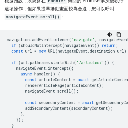
根據預設，系統會在
handler
傳回的 Promise 解決後執行
這項操作，但如果提早捲動畫面較為合適，您可以呼叫
navigateEvent.scroll()
：
navigation
.
addEventListener
(
'navigate'
,
navigateEven
if
(
shouldNotIntercept
(
navigateEvent
))
return
;
const
url
=
new
URL
(
navigateEvent
.
destination
.
url
)
if
(
url
.
pathname
.
startsWith
(
'/articles/'
))
{
navigateEvent
.
intercept
({
async
handler
()
{
const
articleContent
=
await
getArticleConten
renderArticlePage
(
articleContent
);
navigateEvent
.
scroll
();
const
secondaryContent
=
await
getSecondaryCo
addSecondaryContent
(
secondaryContent
);
},
});
}