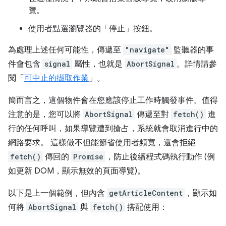
覽。
使用者點選瀏覽器的「停止」按鈕。
為處理上述任何可能性，傳遞至
"navigate"
監聽器的事
件會包含
signal
屬性，也就是
AbortSignal
。詳情請參
閱「
可中止的擷取作業
」。
簡而言之，這個物件會在您應該停止工作時觸發事件。值得
注意的是，您可以將
AbortSignal
傳遞至對
fetch()
進
行的任何呼叫，如果導覽遭到搶占，系統就會取消進行中的
網路要求。 這樣做不但能節省使用者頻寬，還會拒絕
fetch()
傳回的
Promise
，防止後續程式碼執行動作 (例
如更新 DOM，顯示無效的頁面導覽)。
以下是上一個範例，但內含
getArticleContent
，顯示如
何將
AbortSignal
與
fetch()
搭配使用：