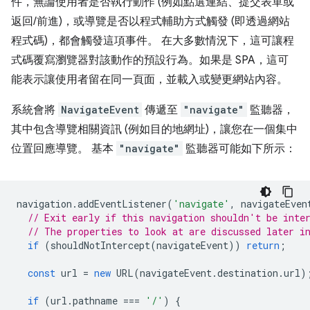
件，無論使用者是否執行動作 (例如點選連結、提交表單或
返回/前進)，或導覽是否以程式輔助方式觸發 (即透過網站
程式碼)，都會觸發這項事件。 在大多數情況下，這可讓程
式碼覆寫瀏覽器對該動作的預設行為。如果是 SPA，這可
能表示讓使用者留在同一頁面，並載入或變更網站內容。
系統會將
NavigateEvent
傳遞至
"navigate"
監聽器，
其中包含導覽相關資訊 (例如目的地網址)，讓您在一個集中
位置回應導覽。 基本
"navigate"
監聽器可能如下所示：
navigation
.
addEventListener
(
'navigate'
,
navigateEven
// Exit early if this navigation shouldn't be inte
// The properties to look at are discussed later i
if
(
shouldNotIntercept
(
navigateEvent
))
return
;
const
url
=
new
URL
(
navigateEvent
.
destination
.
url
)
if
(
url
.
pathname
===
'/'
)
{