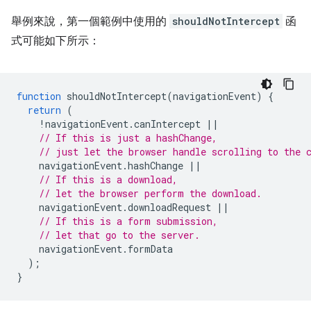
舉例來說，第一個範例中使用的
shouldNotIntercept
函
式可能如下所示：
function
shouldNotIntercept
(
navigationEvent
)
{
return
(
!
navigationEvent
.
canIntercept
||
// If this is just a hashChange,
// just let the browser handle scrolling to the 
navigationEvent
.
hashChange
||
// If this is a download,
// let the browser perform the download.
navigationEvent
.
downloadRequest
||
// If this is a form submission,
// let that go to the server.
navigationEvent
.
formData
);
}