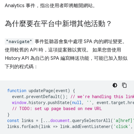
Analytics 事件，指出使用者即將離開網站。
為什麼要在平台中新增其他活動？
"navigate"
事件監聽器會集中處理 SPA 內的網址變更。
使用較舊的 API 時，這項提案難以實現。 如果您曾使用
History API 為自己的 SPA 編寫轉送功能，可能已加入類似
下列的程式碼：
function
updatePage
(
event
)
{
event
.
preventDefault
();
// we're handling this lin
window
.
history
.
pushState
(
null
,
''
,
event
.
target
.
hr
// TODO: set up page based on new URL
}
const
links
=
[...
document
.
querySelectorAll
(
'a[href]
links
.
forEach
(
link
=
>
link
.
addEventListener
(
'click'
,