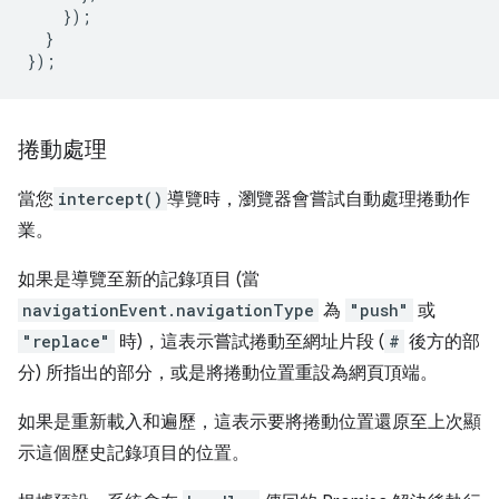
});
}
});
捲動處理
當您
intercept()
導覽時，瀏覽器會嘗試自動處理捲動作
業。
如果是導覽至新的記錄項目 (當
navigationEvent.navigationType
為
"push"
或
"replace"
時)，這表示嘗試捲動至網址片段 (
#
後方的部
分) 所指出的部分，或是將捲動位置重設為網頁頂端。
如果是重新載入和遍歷，這表示要將捲動位置還原至上次顯
示這個歷史記錄項目的位置。