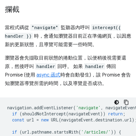
攔截
當程式碼從
"navigate"
監聽器內呼叫
intercept({
handler })
時，會通知瀏覽器目前正在準備網頁，以因應
新的更新狀態，且導覽可能需要一些時間。
瀏覽器會先擷取目前狀態的捲動位置，以便稍後視需要還
原，然後呼叫
handler
回呼。 如果
handler
傳回
Promise (使用
async 函式
時會自動發生)，該 Promise 會告
知瀏覽器導覽所需的時間，以及導覽是否成功。
navigation
.
addEventListener
(
'navigate'
,
navigateEven
if
(
shouldNotIntercept
(
navigateEvent
))
return
;
const
url
=
new
URL
(
navigateEvent
.
destination
.
url
)
if
(
url
.
pathname
.
startsWith
(
'/articles/'
))
{