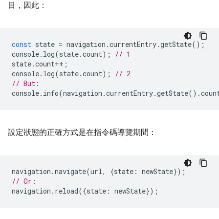
目，因此：
const
state
=
navigation
.
currentEntry
.
getState
();
console
.
log
(
state
.
count
);
// 1
state
.
count
++
;
console
.
log
(
state
.
count
);
// 2
// But:
console
.
info
(
navigation
.
currentEntry
.
getState
().
coun
設定狀態的正確方式是在指令碼導覽期間：
navigation
.
navigate
(
url
,
{
state
:
newState
});
// Or:
navigation
.
reload
({
state
:
newState
});