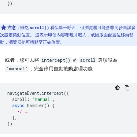
});
注意：
雖然
看似單一呼叫，但瀏覽器可能會非同步嘗試多
scroll()
次設定捲動位置。 這表示即使內容稍晚才載入，或因版面配置位移而移
動，瀏覽器仍可捲動至正確位置。
或者，您可以將
intercept()
的
scroll
選項設為
"manual"
，完全停用自動捲動處理功能：
navigateEvent
.
intercept
({
scroll
:
'manual'
,
async
handler
()
{
// …
},
});