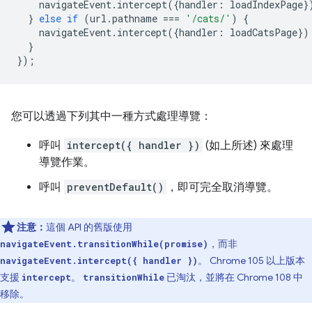
navigateEvent
.
intercept
({
handler
:
loadIndexPage
}
}
else
if
(
url
.
pathname
===
'/cats/'
)
{
navigateEvent
.
intercept
({
handler
:
loadCatsPage
})
}
});
您可以透過下列其中一種方式處理導覽：
呼叫
intercept({ handler })
(如上所述) 來處理
導覽作業。
呼叫
preventDefault()
，即可完全取消導覽。
注意：
這個 API 的舊版使用
，而非
navigateEvent.transitionWhile(promise)
。 Chrome 105 以上版本
navigateEvent.intercept({ handler })
支援
。
已淘汰，並將在 Chrome 108 中
intercept
transitionWhile
移除。