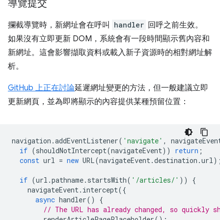
導覽提交
攔截導覽時，新網址會在呼叫
handler
回呼之前生效。
如果沒有立即更新 DOM，系統會有一段時間顯示舊內容和
新網址。這會影響擷取資料或載入新子資源時的相對網址解
析。
GitHub 上正在討論
延遲網址變更的方法，但一般建議立即
更新網頁，並為即將顯示的內容提供某種預留位置：
navigation
.
addEventListener
(
'navigate'
,
navigateEven
if
(
shouldNotIntercept
(
navigateEvent
))
return
;
const
url
=
new
URL
(
navigateEvent
.
destination
.
url
)
if
(
url
.
pathname
.
startsWith
(
'/articles/'
))
{
navigateEvent
.
intercept
({
async
handler
()
{
// The URL has already changed, so quickly s
renderArticlePagePlaceholder
();