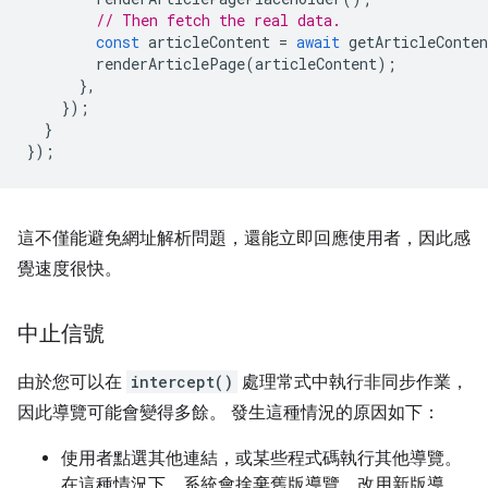
// Then fetch the real data.
const
articleContent
=
await
getArticleConten
renderArticlePage
(
articleContent
);
},
});
}
});
這不僅能避免網址解析問題，還能立即回應使用者，因此感
覺速度很快。
中止信號
由於您可以在
intercept()
處理常式中執行非同步作業，
因此導覽可能會變得多餘。 發生這種情況的原因如下：
使用者點選其他連結，或某些程式碼執行其他導覽。
在這種情況下，系統會捨棄舊版導覽，改用新版導