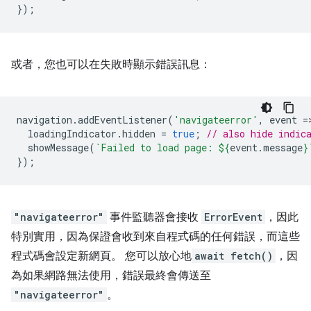
});
或者，您也可以在失敗時顯示錯誤訊息：
navigation
.
addEventListener
(
'navigateerror'
,
event
=
loadingIndicator
.
hidden
=
true
;
// also hide indic
showMessage
(
`Failed to load page: 
${
event
.
message
}
});
"navigateerror"
事件監聽器會接收
ErrorEvent
，因此
特別實用，因為保證會收到來自程式碼的任何錯誤，而這些
程式碼會設定新網頁。 您可以放心地
await fetch()
，因
為如果網路無法使用，錯誤最終會傳送至
"navigateerror"
。