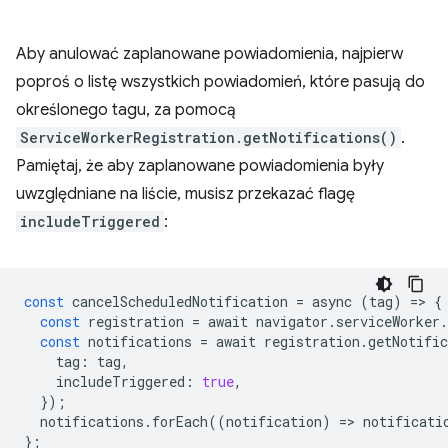
Aby anulować zaplanowane powiadomienia, najpierw
poproś o listę wszystkich powiadomień, które pasują do
określonego tagu, za pomocą
ServiceWorkerRegistration.getNotifications()
.
Pamiętaj, że aby zaplanowane powiadomienia były
uwzględniane na liście, musisz przekazać flagę
includeTriggered
:
const
cancelScheduledNotification
=
async
(
tag
)
=
>
{
const
registration
=
await
navigator
.
serviceWorker
.
const
notifications
=
await
registration
.
getNotific
tag
:
tag
,
includeTriggered
:
true
,
});
notifications
.
forEach
((
notification
)
=
>
notificati
};