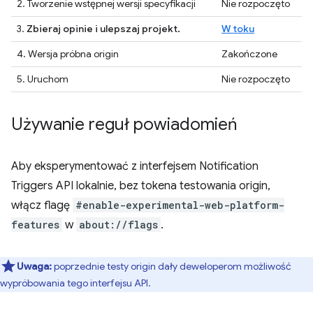
2. Tworzenie wstępnej wersji specyfikacji
Nie rozpoczęto
3.
Zbieraj opinie i ulepszaj projekt.
W toku
4. Wersja próbna origin
Zakończone
5. Uruchom
Nie rozpoczęto
Używanie reguł powiadomień
Aby eksperymentować z interfejsem Notification
Triggers API lokalnie, bez tokena testowania origin,
włącz flagę
#enable-experimental-web-platform-
features
w
about://flags
.
Uwaga:
poprzednie testy origin dały deweloperom możliwość
wypróbowania tego interfejsu API.