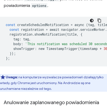
powiadomienia
options
.
const
createScheduledNotification
=
async
(
tag
,
titl
const
registration
=
await
navigator
.
serviceWorker
.
registration
.
showNotification
(
title
,
{
tag
:
tag
,
body
:
'This notification was scheduled 30 second
showTrigger
:
new
TimestampTrigger
(
timestamp
+
3
});
};
Uwaga:
na komputerze wyzwalacze powiadomień działają tylko
wtedy, gdy Chrome jest uruchomiony. Na Androidzie są one
uruchamiane niezależnie od tego.
Anulowanie zaplanowanego powiadomienia