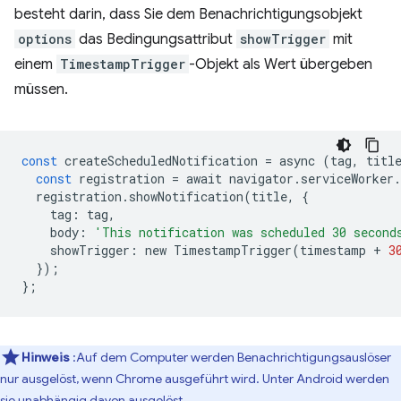
besteht darin, dass Sie dem Benachrichtigungsobjekt
options
das Bedingungsattribut
showTrigger
mit
einem
TimestampTrigger
-Objekt als Wert übergeben
müssen.
const
createScheduledNotification
=
async
(
tag
,
titl
const
registration
=
await
navigator
.
serviceWorker
.
registration
.
showNotification
(
title
,
{
tag
:
tag
,
body
:
'This notification was scheduled 30 second
showTrigger
:
new
TimestampTrigger
(
timestamp
+
3
});
};
Hinweis
:Auf dem Computer werden Benachrichtigungsauslöser
nur ausgelöst, wenn Chrome ausgeführt wird. Unter Android werden
sie unabhängig davon ausgelöst.