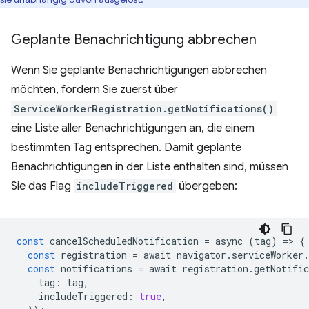
Geplante Benachrichtigung abbrechen
Wenn Sie geplante Benachrichtigungen abbrechen
möchten, fordern Sie zuerst über
ServiceWorkerRegistration.getNotifications()
eine Liste aller Benachrichtigungen an, die einem
bestimmten Tag entsprechen. Damit geplante
Benachrichtigungen in der Liste enthalten sind, müssen
Sie das Flag
includeTriggered
übergeben:
const
cancelScheduledNotification
=
async
(
tag
)
=
>
{
const
registration
=
await
navigator
.
serviceWorker
.
const
notifications
=
await
registration
.
getNotific
tag
:
tag
,
includeTriggered
:
true
,