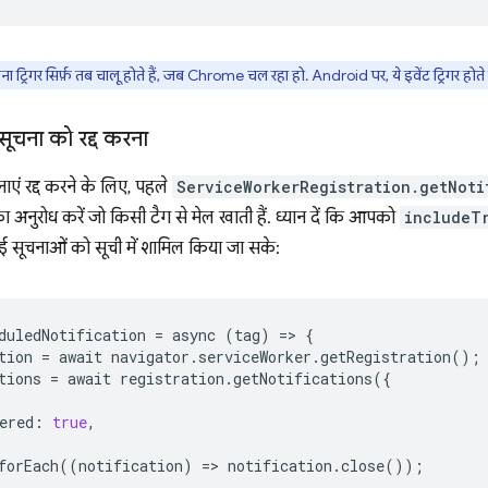
ा ट्रिगर सिर्फ़ तब चालू होते हैं, जब Chrome चल रहा हो. Android पर, ये इवेंट ट्रिगर होते ह
सूचना को रद्द करना
ाएं रद्द करने के लिए, पहले
ServiceWorkerRegistration.getNoti
 अनुरोध करें जो किसी टैग से मेल खाती हैं. ध्यान दें कि आपको
includeT
ई सूचनाओं को सूची में शामिल किया जा सके:
duledNotification
=
async
(
tag
)
=
>
{
tion
=
await
navigator
.
serviceWorker
.
getRegistration
();
tions
=
await
registration
.
getNotifications
({
ered
:
true
,
forEach
((
notification
)
=
>
notification
.
close
());