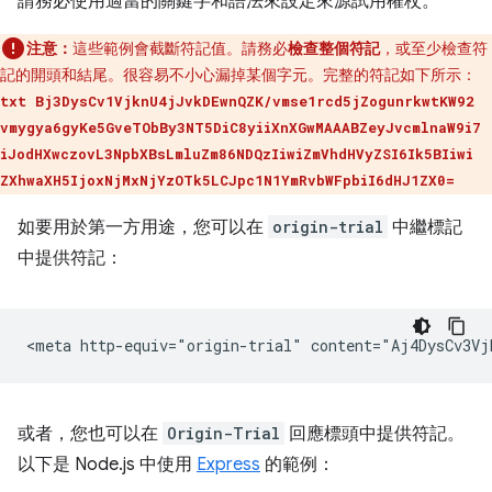
請務必使用適當的關鍵字和語法來設定來源試用權杖。
注意：
這些範例會截斷符記值。請務必
檢查整個符記
，或至少檢查符
記的開頭和結尾。很容易不小心漏掉某個字元。完整的符記如下所示：
txt Bj3DysCv1VjknU4jJvkDEwnQZK/vmse1rcd5jZogunrkwtKW92
vmygya6gyKe5GveTObBy3NT5DiC8yiiXnXGwMAAABZeyJvcmlnaW9i7
iJodHXwczovL3NpbXBsLmluZm86NDQzIiwiZmVhdHVyZSI6Ik5BIiwi
ZXhwaXH5IjoxNjMxNjYzOTk5LCJpc1N1YmRvbWFpbiI6dHJ1ZX0=
如要用於第一方用途，您可以在
origin-trial
中繼標記
中提供符記：
或者，您也可以在
Origin-Trial
回應標頭中提供符記。
以下是 Node.js 中使用
Express
的範例：