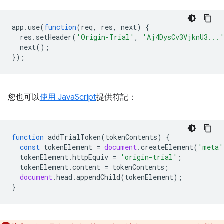
app
.
use
(
function
(
req
,
res
,
next
)
{
res
.
setHeader
(
'Origin-Trial'
,
'Aj4DysCv3VjknU3...
next
();
});
您也可以
使用 JavaScript
提供符記：
function
addTrialToken
(
tokenContents
)
{
const
tokenElement
=
document
.
createElement
(
'meta'
tokenElement
.
httpEquiv
=
'origin-trial'
;
tokenElement
.
content
=
tokenContents
;
document
.
head
.
appendChild
(
tokenElement
);
}