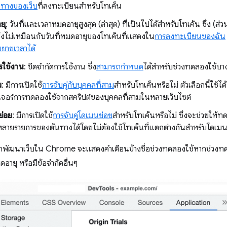
นทางของเว็บ
ที่ลงทะเบียนสำหรับโทเค็น
ยุ
: วันที่และเวลาหมดอายุสูงสุด (ล่าสุด) ที่เป็นไปได้สำหรับโทเค็น ซึ่ง (ส่
ึ่งไม่เหมือนกับวันที่หมดอายุของโทเค็นที่แสดงใน
การลงทะเบียนของฉัน
ขยายเวลาได้
รใช้งาน
: ขีดจำกัดการใช้งาน ซึ่ง
สามารถกำหนด
ได้สำหรับช่วงทดลองใช้บาง
ม
: มีการเปิดใช้
การจับคู่กับบุคคลที่สาม
สำหรับโทเค็นหรือไม่ ตัวเลือกนี้ใช้
ฟีเจอร์การทดลองใช้จากสคริปต์ของบุคคลที่สามในหลายเว็บไซต์
ย่อย
: มีการเปิดใช้
การจับคู่โดเมนย่อย
สำหรับโทเค็นหรือไม่ ซึ่งจะช่วยให
ลายรายการของต้นทางได้โดยไม่ต้องใช้โทเค็นที่แตกต่างกันสำหรับโดเม
นักพัฒนาเว็บใน Chrome จะแสดงคำเตือนข้างชื่อช่วงทดลองใช้หากช่วงทดล
ดอายุ หรือมีข้อจำกัดอื่นๆ