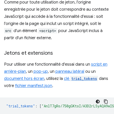
Comme pour toute utilisation de jeton, l'origine
enregistrée pour le jeton doit correspondre au contexte
JavaScript qui accède à la fonctionnalité d'essai : soit
l'origine de la page qui inclut un script intégré, soit le
src
d'un élément
<script>
pour JavaScript inclus à
partir d'un fichier externe.
Jetons et extensions
Pour utiliser une fonctionnalité d'essai dans un
script en
arrière-plan
, un
pop-up
, un
panneau latéral
ou un
document hors écran
, utilisez la
clé
trial_tokens
dans
votre
fichier manifest.json
.
"trial_tokens"
:
[
"AnlT7gRo/750gGKtoI/A3D2rL5yAQA9wI