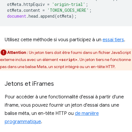
otMeta
.
httpEquiv
=
'origin-trial'
;
otMeta
.
content
=
'TOKEN_GOES_HERE'
;
document
.
head
.
append
(
otMeta
);
Utilisez cette méthode si vous participez à un
essai tiers
.
Attention
: Un jeton tiers doit être fourni dans un fichier JavaScript
externe inclus avec un élément
. Un jeton tiers ne fonctionne
<script>
pas dans une balise Meta, un script intégré ou un en-tête HTTP.
Jetons et i
Frames
Pour accéder à une fonctionnalité d'essai à partir d'une
iframe, vous pouvez fournir un jeton d'essai dans une
balise méta, un en-tête HTTP ou
de manière
programmatique
.