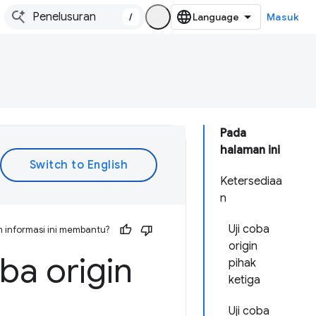
/
Masuk
Pada
halaman ini
Ketersediaa
n
Uji coba
 informasi ini membantu?
origin
ba origin
pihak
ketiga
Uji coba