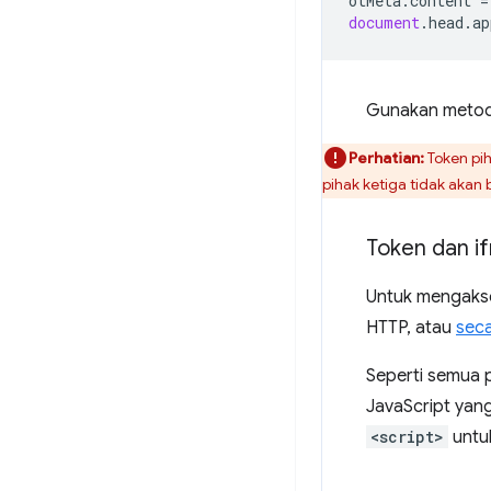
otMeta
.
content
=
document
.
head
.
ap
Gunakan metode 
Perhatian:
Token pih
pihak ketiga tidak akan b
Token dan i
Untuk mengakses
HTTP, atau
sec
Seperti semua 
JavaScript yang
<script>
untuk