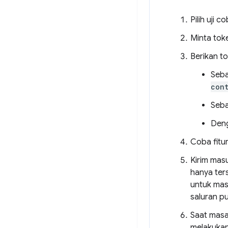
Pilih uji c
Minta tok
Berikan to
Seba
con
Seba
Den
Coba fitur
Kirim masu
hanya ter
untuk mas
saluran pu
Saat masa
melakukan