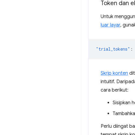
Token dan e
Untuk mengguna
luar layar
, gun
"trial_tokens"
:
Skrip konten
di
intuitif. Dari
cara berikut:
Sisipkan
Tambahk
Perlu diingat 
tempat skrip ko