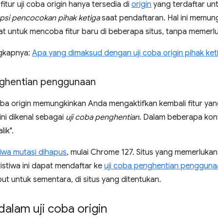
fitur uji coba origin hanya tersedia di
origin
yang terdaftar unt
psi pencocokan pihak ketiga
saat pendaftaran. Hal ini memun
t untuk mencoba fitur baru di beberapa situs, tanpa memerluk
ngkapnya:
Apa yang dimaksud dengan uji coba origin pihak ket
nghentian penggunaan
ba origin memungkinkan Anda mengaktifkan kembali fitur yang
ini dikenal sebagai
uji coba penghentian
. Dalam beberapa konte
lik".
tiwa mutasi dihapus
, mulai Chrome 127. Situs yang memerluk
stiwa ini dapat mendaftar ke
uji coba penghentian pengguna
but untuk sementara, di situs yang ditentukan.
 dalam uji coba origin