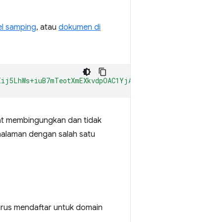
l samping
, atau
dokumen di
Iij5LhWs+iuB7mTeotXmEXkvdpOAC1YjAgAAAG97Im9yaWdpbiI6ImN
t membingungkan dan tidak
halaman dengan salah satu
arus mendaftar untuk domain