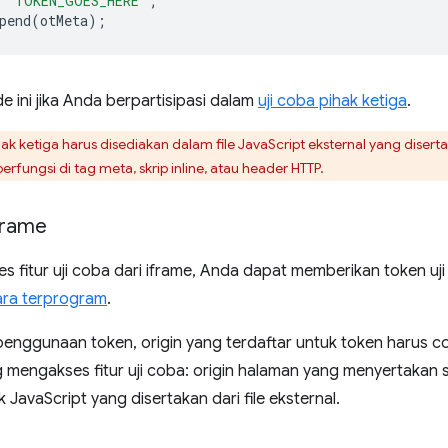
'TOKEN_GOES_HERE'
;
pend
(
otMeta
);
ini jika Anda berpartisipasi dalam
uji coba pihak ketiga
.
ak ketiga harus disediakan dalam file JavaScript eksternal yang dise
erfungsi di tag meta, skrip inline, atau header HTTP.
frame
 fitur uji coba dari iframe, Anda dapat memberikan token uj
ara terprogram
.
penggunaan token, origin yang terdaftar untuk token harus 
 mengakses fitur uji coba: origin halaman yang menyertakan sk
 JavaScript yang disertakan dari file eksternal.