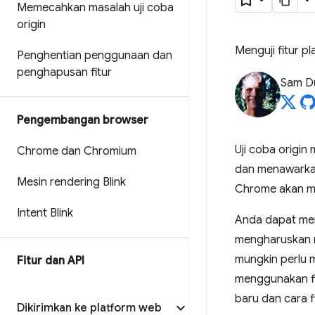
Memecahkan masalah uji coba
origin
Menguji fitur p
Penghentian penggunaan dan
penghapusan fitur
Sam D
Pengembangan browser
Uji coba origin
Chrome dan Chromium
dan menawarkan
Mesin rendering Blink
Chrome akan me
Intent Blink
Anda dapat men
mengharuskan m
mungkin perlu 
Fitur dan API
menggunakan fi
baru dan cara f
Dikirimkan ke platform web