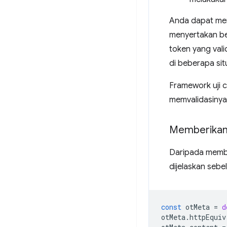
Anda dapat mend
menyertakan be
token yang vali
di beberapa sit
Framework uji c
memvalidasiny
Memberikan
Daripada membe
dijelaskan seb
const
otMeta
=
d
otMeta
.
httpEquiv