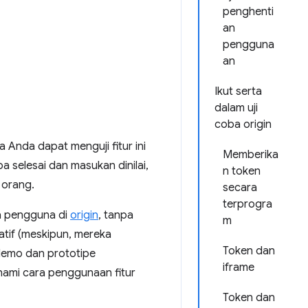
penghenti
an
pengguna
an
Ikut serta
dalam uji
coba origin
a Anda dapat menguji fitur ini
Memberika
 selesai dan masukan dinilai,
n token
 orang.
secara
terprogra
ua pengguna di
origin
, tanpa
m
atif (meskipun, mereka
Token dan
demo dan prototipe
iframe
hami cara penggunaan fitur
Token dan