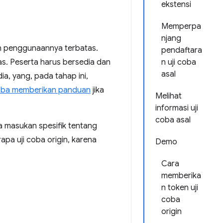
ekstensi
Memperpa
njang
dan penggunaannya terbatas.
pendaftara
s. Peserta harus bersedia dan
n uji coba
asal
a, yang, pada tahap ini,
oba memberikan panduan
jika
Melihat
informasi uji
coba asal
a masukan spesifik tentang
apa uji coba origin, karena
Demo
Cara
memberika
n token uji
coba
origin