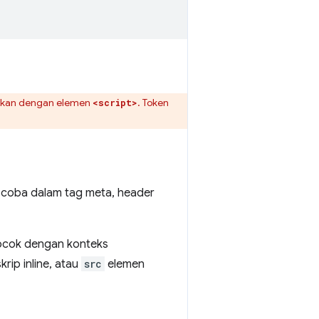
rtakan dengan elemen
. Token
<script>
i coba dalam tag meta, header
cocok dengan konteks
rip inline, atau
src
elemen