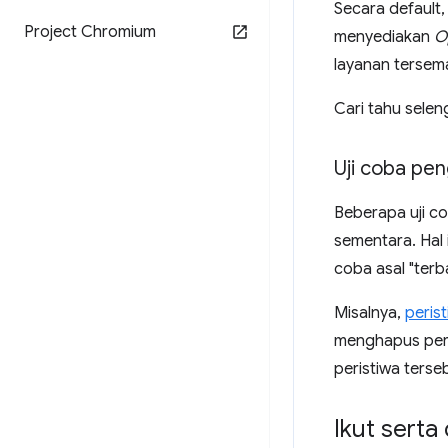
Secara default, 
Project Chromium
menyediakan
O
layanan tersema
Cari tahu sele
Uji coba pe
Beberapa uji co
sementara. Hal 
coba asal "terba
Misalnya,
peris
menghapus peri
peristiwa terse
Ikut serta