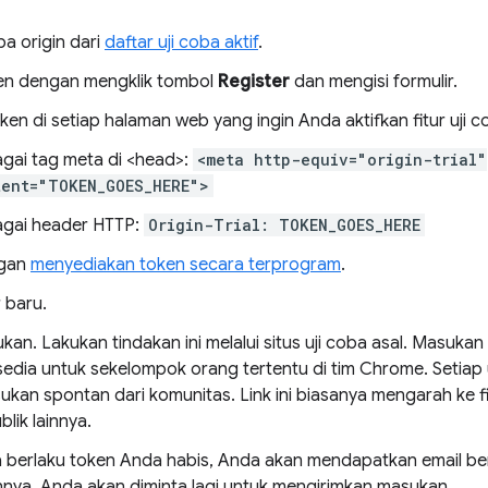
oba origin dari
daftar uji coba aktif
.
en dengan mengklik tombol
Register
dan mengisi formulir.
ken di setiap halaman web yang ingin Anda aktifkan fitur uji 
gai tag meta di <head>:
<meta http-equiv="origin-trial"
tent="TOKEN_GOES_HERE">
gai header HTTP:
Origin-Trial: TOKEN_GOES_HERE
gan
menyediakan token secara terprogram
.
 baru.
kan. Lakukan tindakan ini melalui situs uji coba asal. Masukan i
sedia untuk sekelompok orang tertentu di tim Chrome. Setiap 
ukan spontan dari komunitas. Link ini biasanya mengarah ke f
blik lainnya.
 berlaku token Anda habis, Anda akan mendapatkan email beri
nya, Anda akan diminta lagi untuk mengirimkan masukan.