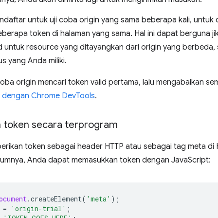
aftar untuk uji coba origin yang sama beberapa kali, untuk 
berapa token di halaman yang sama. Hal ini dapat berguna j
d untuk resource yang ditayangkan dari origin yang berbeda,
us yang Anda miliki.
oba origin mencari token valid pertama, lalu mengabaikan se
a
dengan Chrome DevTools
.
 token secara terprogram
rikan token sebagai header HTTP atau sebagai tag meta di 
elumnya, Anda dapat memasukkan token dengan JavaScript:
ocument
.
createElement
(
'meta'
);
=
'origin-trial'
;