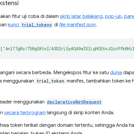
kstensi
kan fitur uji coba di dalam
skrip latar belakang
,
pop-up
,
pane
akan
kunci
trial_tokens
di
file manifest.json
.
[
"AnlT7gRo/750gGKtoI/A3D2rL5yAQA9wISlLqHGE6vJQinPfk0Hi
tangani secara berbeda. Mengekspos fitur ke satu
dunia
dapa
pada menggunakan
trial_token
manifes, tambahkan token ke 
 header menggunakan
declarativeNetRequest
an
secara terprogram
langsung di skrip konten Anda.
bahwa token terikat dengan domain tertentu, sehingga Anda h
nten berjalan, bukan ID ekstensi Anda.