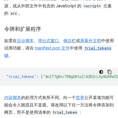
源，或从外部文件中包含的 JavaScript 的
<script>
元素
的
src
。
令牌和扩展程序
如需在
后台脚本
、
弹出式窗口
、
侧边栏
或
屏幕外文档
中使用
试用功能，请在
manifest.json 文件
中使用
trial_tokens
键
。
"trial_tokens"
:
[
"AnlT7gRo/750gGKtoI/A3D2rL5yAQA9wI
内容脚本
的处理方式有所不同。向一个
世界
公开某项功能可
能会令人困惑且不直观。请改用以下任一方法将令牌添加到
网页，而不是使用清单的
trial_token
：