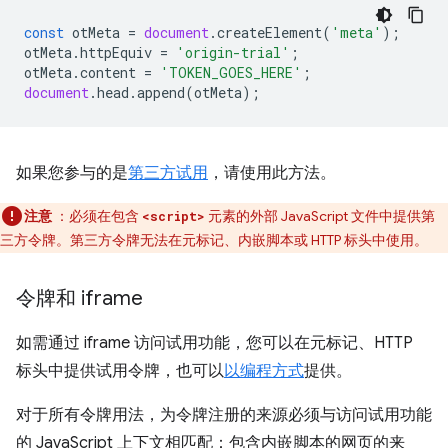
const
otMeta
=
document
.
createElement
(
'meta'
);
otMeta
.
httpEquiv
=
'origin-trial'
;
otMeta
.
content
=
'TOKEN_GOES_HERE'
;
document
.
head
.
append
(
otMeta
);
如果您参与的是
第三方试用
，请使用此方法。
注意
：必须在包含
元素的外部 JavaScript 文件中提供第
<script>
三方令牌。第三方令牌无法在元标记、内嵌脚本或 HTTP 标头中使用。
令牌和 iframe
如需通过 iframe 访问试用功能，您可以在元标记、HTTP
标头中提供试用令牌，也可以
以编程方式
提供。
对于所有令牌用法，为令牌注册的来源必须与访问试用功能
的 JavaScript 上下文相匹配：包含内嵌脚本的网页的来