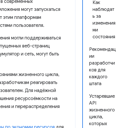
 в современных
Как
иложения могут запускаться
наблюдат
ь за
ет этим платформам
изменения
стями пользователя.
ми
состояния
жения могли поддерживаться
апущенных веб-страниц
Рекомендац
мулятор и сеть, могут быть
ии
разработчи
ков для
ояниями жизненного цикла,
каждого
разработчикам реагировать
штата
ьзователем. Для надёжной
Устаревшие
ышения ресурсоёмкости на
API
дения и перераспределения
жизненного
цикла,
которых
ры по экономии ресурсов
для