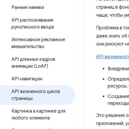
страниц в фон
Ранние намеки
чаще, чтобы у
API распознавания
рукописного ввода
Проблема в то
даже знать об
Интенсивное рекламное
они рискуют н
вмешательство
API жизненног
API длинных кадров
анимации (Lo
AF)
Внедрени
API навигации
Определе
ресурсы,
API жизненного цикла
Создание
страницы
переходы 
Картинка в картинке для
Это решение о
любого элемента
приложений, у