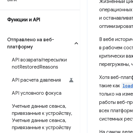
Жизненный цик
операционных 
и останавлива
Функции и API
оптимизироват
В вебе истори
Отправлено на веб-
платформу
в рабочем сос
критически важ
API возврата
/
пересылки
перегружены, 
not
Restored
Reasons
Хотя веб-плат
API расчета давления
такие как
load
API условного фокуса
только на изм
работы веб-пр
Учетные данные сеанса
,
всех платформ
привязанные к устройству
,
системных рес
Учетные данные сеанса
,
привязанные к устройству
На самом деле