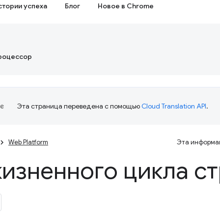
стории успеха
Блог
Новое в Chrome
роцессор
Эта страница переведена с помощью
Cloud Translation API
.
Web Platform
Эта информац
жизненного цикла с