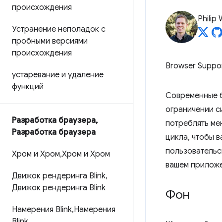
происхождения
Philip
Устранение неполадок с
пробными версиями
происхождения
Browser Suppo
устаревание и удаление
функций
Современные б
ограничении с
Разработка браузера
,
потреблять ме
Разработка браузера
цикла, чтобы 
пользовательск
Хром и Хром
,
Хром и Хром
вашем приложе
Движок рендеринга Blink
,
Движок рендеринга Blink
Фон
Намерения Blink
,
Намерения
Blink