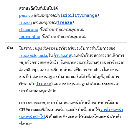
สถานะถัดไปที่เป็นไปได้
visibilitychange
passive
(ผ่านเหตุการณ์
)
freeze
frozen
(ผ่านเหตุการณ์
)
discarded
(ไม่มีการทริกเกอร์เหตุการณ์)
terminated
(ไม่มีการทริกเกอร์เหตุการณ์)
ค้าง
ในสถานะ
หยุดชั่วคราว
เบราว์เซอร์จะระงับการดำเนินการของ
freezable
tasks
ใน
คิวของงาน
ของหน้าเว็บจนกว่าจะยกเลิกการ
หยุดชั่วคราวของหน้าเว็บ ซึ่งหมายความว่าสิ่งต่างๆ เช่น ตัวจับเวลา
JavaScript และการเรียกกลับของฟีเจอร์ Fetch จะไม่ทำงาน
งานที่กำลังทำงานอยู่ จะทำงานจนเสร็จได้ (ที่สำคัญที่สุดคือการ
freeze
เรียกกลับ
) แต่การทำงานอาจถูกจำกัด และระยะเวลา
การทำงานอาจถูกจำกัด
เบราว์เซอร์จะหยุดการทำงานของหน้าเว็บเพื่อรักษาการใช้งาน
CPU/แบตเตอรี่/อินเทอร์เน็ต และยังทำเพื่อช่วยให้
การไปยังหน้า
ก่อนหน้า/ถัดไป
เร็วขึ้นด้วย ซึ่งจะช่วยให้ไม่ต้องโหลดหน้าเว็บซ้ำ
ทั้งหมด