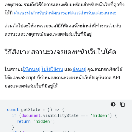
เหตุการณ์ รวมถึงวิธีจัดการและเตรียมพร้อมสำหรับหน้าเว็บที่ถูกทิ้ง
ได้ที่
คำแนะนำสำหรับนักพัฒนาซอฟต์แวร์สำหรับแต่ละสถานะ
ส่วนถัดไปจะให้ภาพรวมของวิธีที่ฟีเจอร์ใหม่เหล่านี้ทำงานร่วมกับ
สถานะและเหตุการณ์ของแพลตฟอร์มเว็บที่มีอยู่
วิธีสังเกตสถานะวงจรของหน้าเว็บในโค้ด
ในสถานะ
ใช้งานอยู่
ไม่ได้ใช้งาน
และ
ซ่อนอยู่
คุณสามารถเรียกใช้
โค้ด JavaScript ที่กำหนดสถานะวงจรหน้าเว็บปัจจุบันจาก API
ของแพลตฟอร์มเว็บที่มีอยู่ได้
const
getState
=
()
=
>
{
if
(
document
.
visibilityState
===
'hidden'
)
{
return
'hidden'
;
}