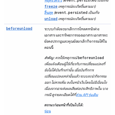
event.persisted
หยุดชั่วคราว
(
เป็นจริง
freeze
เหตุการณ์จะเกิดขึ้นตามมา)
event.persisted
สิ้นสุด
(
เป็นเท็จ
unload
เหตุการณ์จะเกิดขึ้นตามมา)
beforeunload
ระบบกำลังจะยกเลิกการโหลดหน้าต่าง
เอกสาร และทรัพยากรของเอกสาร เอกสารจะ
ยังคงปรากฏและคุณยังยกเลิกกิจกรรมได้ใน
ตอนนี้
beforeunload
สำคัญ:
ควรใช้เหตุการณ์
เพื่อแจ้งเตือนผู้ใช้เกี่ยวกับการเปลี่ยนแปลงที่
ยังไม่ได้บันทึกเท่านั้น เมื่อบันทึกการ
เปลี่ยนแปลงเหล่านั้นแล้ว ระบบจะนำกิจกรรม
ออก ไม่ควรเพิ่ม ลงในหน้าเว็บโดยไม่มีเงื่อนไข
เนื่องจากอาจส่งผลเสียต่อประสิทธิภาพใน บาง
กรณี ดูรายละเอียดได้ที่
ส่วน API รุ่นเดิม
สถานะก่อนหน้าที่เป็นไปได้:
ซ่อน