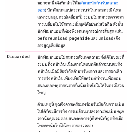
นอกจากนี้ (ดังที่กล่าวไว้ใน
คำแนะนำสำหรับสถานะ
ซ่อน
) นักพัฒนาแอปควรทราบว่าในหลายกรณี (โดย
เฉพาะบนอุปกรณ์เคลื่อนที่) ระบบไม่สามารถตรวจหา
การเปลี่ยนไปใช้สถานะ
สิ้นสุด
ได้อย่างน่าเชื่อถือ ดังนั้น
นักพัฒนาแอปที่ต้องพึ่งพาเหตุการณ์การสิ้นสุด (เช่น
beforeunload
pagehide
unload
,
และ
) จึง
อาจสูญเสียข้อมูล
Discarded
นักพัฒนาแอปไม่สามารถสังเกตสถานะ
ทิ้ง
ได้ในขณะที่
ระบบทิ้งหน้าเว็บ เนื่องจากโดยปกติแล้วระบบจะทิ้ง
หน้าเว็บเมื่อมีข้อจำกัดด้านทรัพยากร และการยกเลิก
การตรึงหน้าเว็บเพียงเพื่อให้สคริปต์ทำงานเพื่อตอบ
สนองต่อเหตุการณ์การทิ้งนั้นเป็นไปไม่ได้ในกรณีส่วน
ใหญ่
ด้วยเหตุนี้ คุณจึงควรเตรียมพร้อมรับมือกับความเป็น
ไปได้ที่จะมีการทิ้ง การเปลี่ยนแปลงจาก
ซ่อน
เป็น
หยุด
จากนั้นคุณจะ ตอบสนองต่อการกู้คืนหน้าที่ถูกทิ้งเมื่อ
โหลดหน้าเว็บได้โดย การตรวจสอบ