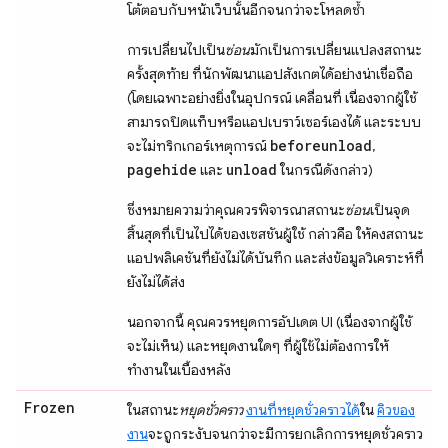
โต้ตอบกับหน้าเว็บนั้นอีกจนกว่าจะโหลดซ้ำ
การเปลี่ยนไปเป็น
ซ่อน
มักเป็นการเปลี่ยนแปลงสถานะ
ครั้งสุดท้าย ที่นักพัฒนาแอปสังเกตได้อย่างน่าเชื่อถือ
(โดยเฉพาะอย่างยิ่งในอุปกรณ์ เคลื่อนที่ เนื่องจากผู้ใช้
สามารถปิดแท็บหรือแอปเบราว์เซอร์เองได้ และระบบ
beforeunload
จะไม่ทริกเกอร์เหตุการณ์
,
pagehide
unload
และ
ในกรณีดังกล่าว)
ซึ่งหมายความว่าคุณควรพิจารณาสถานะ
ซ่อน
เป็นจุด
สิ้นสุดที่เป็นไปได้ของเซสชันผู้ใช้ กล่าวคือ ให้คงสถานะ
แอปพลิเคชันที่ยังไม่ได้บันทึก และส่งข้อมูลวิเคราะห์ที่
ยังไม่ได้ส่ง
นอกจากนี้ คุณควรหยุดการอัปเดต UI (เนื่องจากผู้ใช้
จะไม่เห็น) และหยุดงานใดๆ ที่ผู้ใช้ไม่ต้องการให้
ทำงานในเบื้องหลัง
Frozen
ในสถานะ
หยุดชั่วคราว
งานที่หยุดชั่วคราวได้
ใน
คิวของ
งาน
จะถูกระงับจนกว่าจะมีการยกเลิกการหยุดชั่วคราว