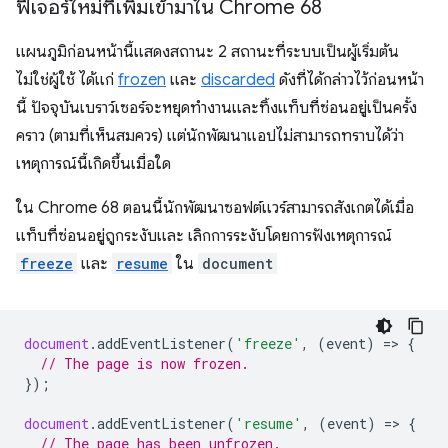
ฟีเจอร์ใหม่ที่เพิ่มเข้ามาใน Chrome 68
แผนภูมิก่อนหน้านี้แสดงสถานะ 2 สถานะที่ระบบเป็นผู้เริ่มต้น
ไม่ใช่ผู้ใช้ ได้แก่
frozen
และ
discarded
ดังที่ได้กล่าวไว้ก่อนหน้า
นี้ ปัจจุบันเบราว์เซอร์จะหยุดทำงานและทิ้งแท็บที่ซ่อนอยู่เป็นครั้ง
คราว (ตามที่เห็นสมควร) แต่นักพัฒนาแอปไม่สามารถทราบได้ว่า
เหตุการณ์นี้เกิดขึ้นเมื่อใด
ใน Chrome 68 ตอนนี้นักพัฒนาซอฟต์แวร์สามารถสังเกตได้เมื่อ
แท็บที่ซ่อนอยู่ถูกระงับและ เลิกการระงับโดยการฟังเหตุการณ์
freeze
และ
resume
ใน
document
document
.
addEventListener
(
'freeze'
,
(
event
)
=
>
{
// The page is now frozen.
});
document
.
addEventListener
(
'resume'
,
(
event
)
=
>
{
// The page has been unfrozen.