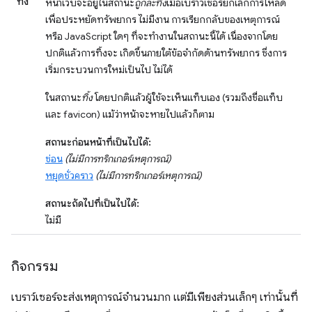
ทิ้ง
หน้าเว็บจะอยู่ในสถานะ
ถูกละทิ้ง
เมื่อเบราว์เซอร์ยกเลิกการโหลด
เพื่อประหยัดทรัพยากร ไม่มีงาน การเรียกกลับของเหตุการณ์
หรือ JavaScript ใดๆ ที่จะทำงานในสถานะนี้ได้ เนื่องจากโดย
ปกติแล้วการทิ้งจะ เกิดขึ้นภายใต้ข้อจำกัดด้านทรัพยากร ซึ่งการ
เริ่มกระบวนการใหม่เป็นไป ไม่ได้
ในสถานะ
ทิ้ง
โดยปกติแล้วผู้ใช้จะเห็นแท็บเอง (รวมถึงชื่อแท็บ
และ favicon) แม้ว่าหน้าจะหายไปแล้วก็ตาม
สถานะก่อนหน้าที่เป็นไปได้:
ซ่อน
(ไม่มีการทริกเกอร์เหตุการณ์)
หยุดชั่วคราว
(ไม่มีการทริกเกอร์เหตุการณ์)
สถานะถัดไปที่เป็นไปได้:
ไม่มี
กิจกรรม
เบราว์เซอร์จะส่งเหตุการณ์จำนวนมาก แต่มีเพียงส่วนเล็กๆ เท่านั้นที่