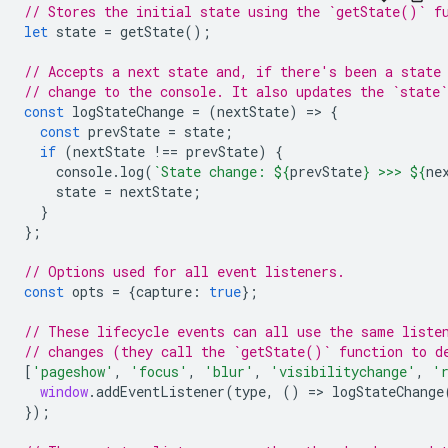
// Stores the initial state using the `getState()` f
let
state
=
getState
();
// Accepts a next state and, if there's been a state
// change to the console. It also updates the `state`
const
logStateChange
=
(
nextState
)
=
>
{
const
prevState
=
state
;
if
(
nextState
!==
prevState
)
{
console
.
log
(
`State change: 
${
prevState
}
 >>> 
${
ne
state
=
nextState
;
}
};
// Options used for all event listeners.
const
opts
=
{
capture
:
true
};
// These lifecycle events can all use the same liste
// changes (they call the `getState()` function to d
[
'pageshow'
,
'focus'
,
'blur'
,
'visibilitychange'
,
'
window
.
addEventListener
(
type
,
()
=
>
logStateChange
});