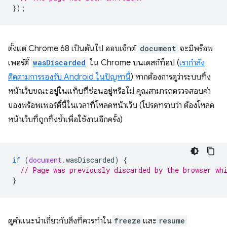
});
ตั้งแต่ Chrome 68 เป็นต้นไป ออบเจ็กต์
document
จะมีพร็อพ
เพอร์ตี้
wasDiscarded
ใน Chrome บนเดสก์ท็อป (
เรากำลัง
ติดตามการรองรับ Android ในปัญหานี้
) หากต้องการดูว่าระบบทิ้ง
หน้าเว็บขณะอยู่ในแท็บที่ซ่อนอยู่หรือไม่ คุณสามารถตรวจสอบค่า
ของพร็อพเพอร์ตี้นี้ในเวลาที่โหลดหน้าเว็บ (โปรดทราบว่า ต้องโหลด
หน้าเว็บที่ถูกทิ้งซ้ำเพื่อใช้งานอีกครั้ง)
if
(
document
.
wasDiscarded
)
{
// Page was previously discarded by the browser wh
}
ดูคำแนะนำเกี่ยวกับสิ่งที่ควรทำใน
freeze
และ
resume