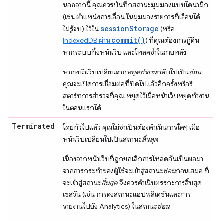
นอกจากนี้ คุณควรบันทึกสถานะมุมมองแบบไดนามิก
(เช่น ตำแหน่งการเลื่อน ในมุมมองรายการที่เลื่อนได้
sessionStorage
ไม่รู้จบ) ไว้ใน
(หรือ
commit()
IndexedDB ผ่าน
) ที่คุณต้องการกู้คืน
หากระบบทิ้งหน้าเว็บ และโหลดซ้ำในภายหลัง
หากหน้าเว็บเปลี่ยนจาก
หยุดทำงาน
กลับไปเป็น
ซ่อน
คุณจะเปิดการเชื่อมต่อที่ปิดไปแล้วอีกครั้งหรือรี
สตาร์ทการสำรวจที่คุณ หยุดไว้เมื่อหน้าเว็บหยุดทำงาน
ในตอนแรกได้
Terminated
โดยทั่วไปแล้ว คุณไม่จำเป็นต้องดำเนินการใดๆ เมื่อ
หน้าเว็บเปลี่ยนไปเป็นสถานะ
สิ้นสุด
เนื่องจากหน้าเว็บที่ถูกยกเลิกการโหลดอันเป็นผลมา
จากการกระทําของผู้ใช้จะเข้าสู่สถานะ
ซ่อน
ก่อนเสมอ ที่
จะเข้าสู่สถานะ
สิ้นสุด
จึงควรดําเนินตรรกะการสิ้นสุด
เซสชัน (เช่น การคงสถานะแอปพลิเคชันและการ
รายงานไปยัง Analytics) ในสถานะ
ซ่อน