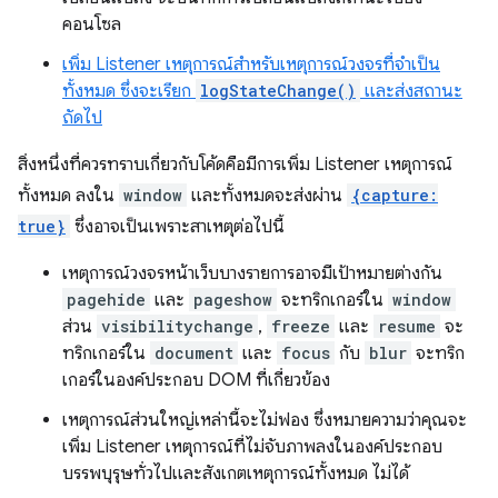
คอนโซล
เพิ่ม Listener เหตุการณ์สำหรับเหตุการณ์วงจรที่จำเป็น
ทั้งหมด ซึ่งจะเรียก
logStateChange()
และส่งสถานะ
ถัดไป
สิ่งหนึ่งที่ควรทราบเกี่ยวกับโค้ดคือมีการเพิ่ม Listener เหตุการณ์
ทั้งหมด ลงใน
window
และทั้งหมดจะส่งผ่าน
{capture:
true}
ซึ่งอาจเป็นเพราะสาเหตุต่อไปนี้
เหตุการณ์วงจรหน้าเว็บบางรายการอาจมีเป้าหมายต่างกัน
pagehide
และ
pageshow
จะทริกเกอร์ใน
window
ส่วน
visibilitychange
,
freeze
และ
resume
จะ
ทริกเกอร์ใน
document
และ
focus
กับ
blur
จะทริก
เกอร์ในองค์ประกอบ DOM ที่เกี่ยวข้อง
เหตุการณ์ส่วนใหญ่เหล่านี้จะไม่ฟอง ซึ่งหมายความว่าคุณจะ
เพิ่ม Listener เหตุการณ์ที่ไม่จับภาพลงในองค์ประกอบ
บรรพบุรุษทั่วไปและสังเกตเหตุการณ์ทั้งหมด ไม่ได้