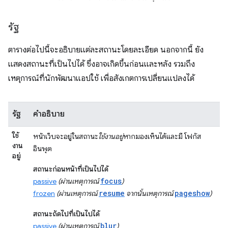
รัฐ
ตารางต่อไปนี้จะอธิบายแต่ละสถานะโดยละเอียด นอกจากนี้ ยัง
แสดงสถานะที่เป็นไปได้ ซึ่งอาจเกิดขึ้นก่อนและหลัง รวมถึง
เหตุการณ์ที่นักพัฒนาแอปใช้ เพื่อสังเกตการเปลี่ยนแปลงได้
รัฐ
คำอธิบาย
ใช้
หน้าเว็บจะอยู่ในสถานะ
ใช้งานอยู่
หากมองเห็นได้และมี โฟกัส
งาน
อินพุต
อยู่
สถานะก่อนหน้าที่เป็นไปได้
focus
passive
(ผ่านเหตุการณ์
)
resume
pageshow
frozen
(ผ่านเหตุการณ์
จากนั้นเหตุการณ์
)
สถานะถัดไปที่เป็นไปได้
blur
passive
(ผ่านเหตุการณ์
)