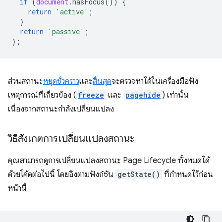
if
(
document
.
hasFocus
())
{
return
'active'
;
}
return
'passive'
;
};
ส่วนสถานะ
หยุดชั่วคราว
และ
สิ้นสุด
จะตรวจหาได้ในเครื่องมือฟัง
เหตุการณ์ที่เกี่ยวข้อง (
freeze
และ
pagehide
) เท่านั้น
เนื่องจากสถานะกำลังเปลี่ยนแปลง
วิธีสังเกตการเปลี่ยนแปลงสถานะ
คุณสามารถดูการเปลี่ยนแปลงสถานะ Page Lifecycle ทั้งหมดได้
ด้วยโค้ดต่อไปนี้ โดยอิงตามฟังก์ชัน
getState()
ที่กำหนดไว้ก่อน
หน้านี้