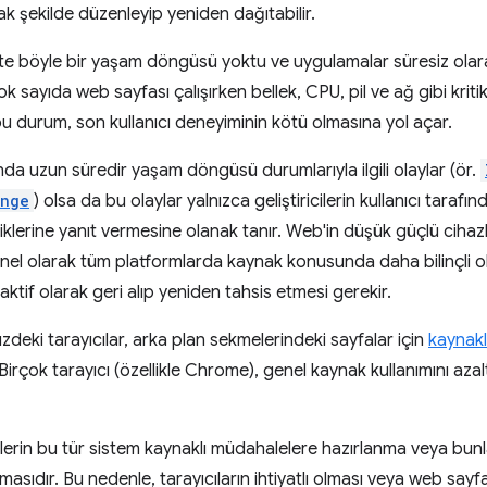
k şekilde düzenleyip yeniden dağıtabilir.
e böyle bir yaşam döngüsü yoktu ve uygulamalar süresiz olar
k sayıda web sayfası çalışırken bellek, CPU, pil ve ağ gibi kritik
e bu durum, son kullanıcı deneyiminin kötü olmasına yol açar.
a uzun süredir yaşam döngüsü durumlarıyla ilgili olaylar (ör.
ange
) olsa da bu olaylar yalnızca geliştiricilerin kullanıcı tar
klerine yanıt vermesine olanak tanır. Web'in düşük güçlü cihazl
nel olarak tüm platformlarda kaynak konusunda daha bilinçli olm
aktif olarak geri alıp yeniden tahsis etmesi gerekir.
deki tarayıcılar, arka plan sekmelerindeki sayfalar için
kaynakl
 Birçok tarayıcı (özellikle Chrome), genel kaynak kullanımını az
cilerin bu tür sistem kaynaklı müdahalelere hazırlanma veya bunl
asıdır. Bu nedenle, tarayıcıların ihtiyatlı olması veya web sayf