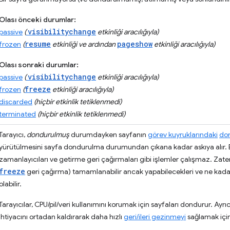
Olası önceki durumlar:
visibilitychange
passive
(
etkinliği aracılığıyla)
resume
pageshow
frozen
(
etkinliği ve ardından
etkinliği aracılığıyla)
Olası sonraki durumlar:
visibilitychange
passive
(
etkinliği aracılığıyla)
freeze
frozen
(
etkinliği aracılığıyla)
discarded
(hiçbir etkinlik tetiklenmedi)
terminated
(hiçbir etkinlik tetiklenmedi)
Tarayıcı,
dondurulmuş
durumdayken sayfanın
görev kuyruklarındaki
don
yürütülmesini sayfa dondurulma durumundan çıkana kadar askıya alır. 
zamanlayıcıları ve getirme geri çağırmaları gibi işlemler çalışmaz. Zate
freeze
geri çağırma) tamamlanabilir ancak yapabilecekleri ve ne kadar s
olabilir.
Tarayıcılar, CPU/pil/veri kullanımını korumak için sayfaları dondurur. Ay
ihtiyacını ortadan kaldırarak daha hızlı
geri/ileri gezinmeyi
sağlamak için