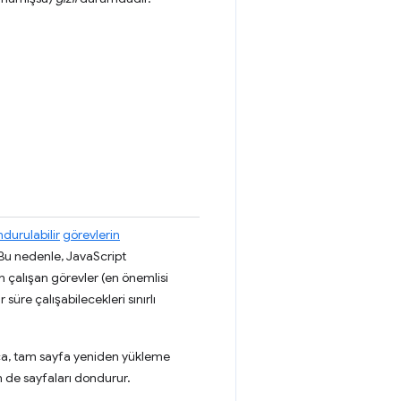
durulabilir
görevlerin
Bu nedenle, JavaScript
n çalışan görevler (en önemlisi
üre çalışabilecekleri sınırlı
rıca, tam sayfa yeniden yükleme
 de sayfaları dondurur.