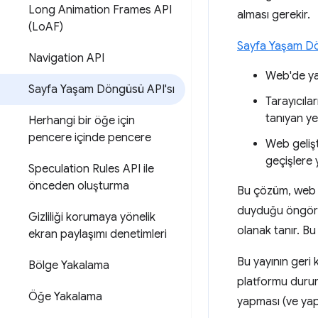
Long Animation Frames API
alması gerekir.
(Lo
AF)
Sayfa Yaşam Dö
Navigation API
Web'de ya
Sayfa Yaşam Döngüsü API'sı
Tarayıcıla
tanıyan ye
Herhangi bir öğe için
pencere içinde pencere
Web gelişt
geçişlere 
Speculation Rules API ile
önceden oluşturma
Bu çözüm, web ge
duyduğu öngörüle
Gizliliği korumaya yönelik
olanak tanır. Bu
ekran paylaşımı denetimleri
Bu yayının geri
Bölge Yakalama
platformu durumla
Öğe Yakalama
yapması (ve yapm