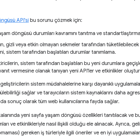
ngüsü API'si
bu sorunu çözmek için:
şam döngüsü durumları kavramını tanıtma ve standartlaştırm
rın, gizli veya etkin olmayan sekmeler tarafından tüketilebilecek
ni, sistem tarafından başlatılan durumlar tanımlama.
iricilerin, sistem tarafından başlatılan bu yeni durumlara geçi
yanıt vermesine olanak tanıyan yeni API'ler ve etkinlikler oluştu
liştiricilerin sistem müdahalelerine karşı dayanıklı uygulamala
bilirliği sağlar ve tarayıcıların sistem kaynaklarını daha agres
 da sonuç olarak tüm web kullanıcılarına fayda sağlar.
 kalanında yeni sayfa yaşam döngüsü özellikleri tanıtılacak ve
rı ve etkinlikleriyle nasıl ilişkili olduğu ele alınacak. Ayrıca, ge
aması) gereken iş türleriyle ilgili öneriler ve en iyi uygulamala