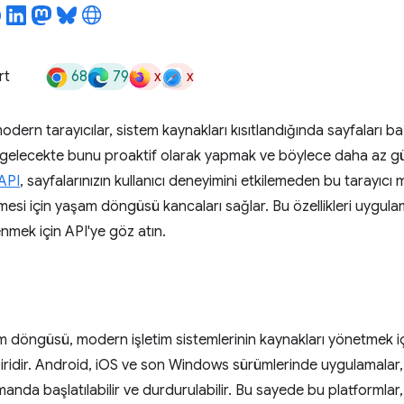
68
79
x
x
rt
ern tarayıcılar, sistem kaynakları kısıtlandığında sayfaları b
lar gelecekte bunu proaktif olarak yapmak ve böylece daha az gü
API
, sayfalarınızın kullanıcı deneyimini etkilemeden bu tarayıcı 
ilmesi için yaşam döngüsü kancaları sağlar. Bu özellikleri uygu
nmek için API'ye göz atın.
döngüsü, modern işletim sistemlerinin kaynakları yönetmek içi
ridir. Android, iOS ve son Windows sürümlerinde uygulamalar, i
anda başlatılabilir ve durdurulabilir. Bu sayede bu platformlar,