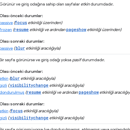
Görünür ve giriş odağına sahip olan sayfalar
etkin
durumdadır.
Olası önceki durumlar:
focus
passive
(
etkinliği üzerinden)
resume
pageshow
frozen
(
etkinliği ve ardından
etkinliği üzerinden)
Olası sonraki durumlar:
blur
passive
(
etkinliği aracılığıyla)
Bir sayfa görünürse ve giriş odağı yoksa
pasif
durumdadır.
Olası önceki durumlar:
blur
etkin
(
etkinliği aracılığıyla)
visibilitychange
gizli
(
etkinliği aracılığıyla)
resume
pageshow
dondurulmuş
(
etkinliği ve ardından
etkinliği aracılığıy
Olası sonraki durumlar:
focus
etkin
(
etkinliği aracılığıyla)
visibilitychange
gizli
(
etkinliği aracılığıyla)
Bir sayfa görünmüyorsa (ve dondurulmamış, atılmamış veya sonlandır