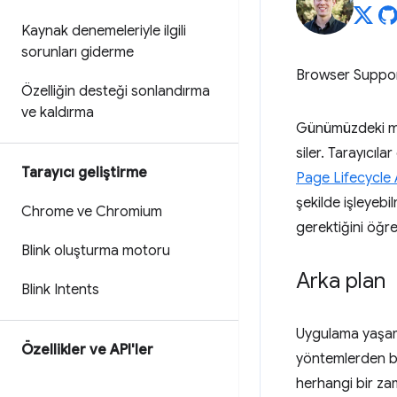
Kaynak denemeleriyle ilgili
sorunları giderme
Browser Suppo
Özelliğin desteği sonlandırma
ve kaldırma
Günümüzdeki mod
siler. Tarayıcı
Tarayıcı geliştirme
Page Lifecycle 
şekilde işleyeb
Chrome ve Chromium
gerektiğini öğre
Blink oluşturma motoru
Arka plan
Blink Intents
Uygulama yaşam 
Özellikler ve API'ler
yöntemlerden bi
herhangi bir zam