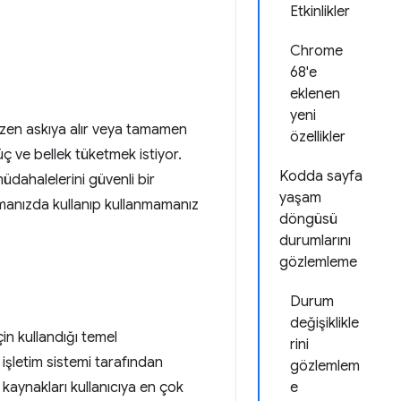
Etkinlikler
Chrome
68'e
eklenen
yeni
azen askıya alır veya tamamen
özellikler
ç ve bellek tüketmek istiyor.
Kodda sayfa
müdahalelerini güvenli bir
yaşam
lamanızda kullanıp kullanmamanız
döngüsü
durumlarını
gözlemleme
Durum
değişiklikle
n kullandığı temel
rini
şletim sistemi tarafından
gözlemlem
 kaynakları kullanıcıya en çok
e