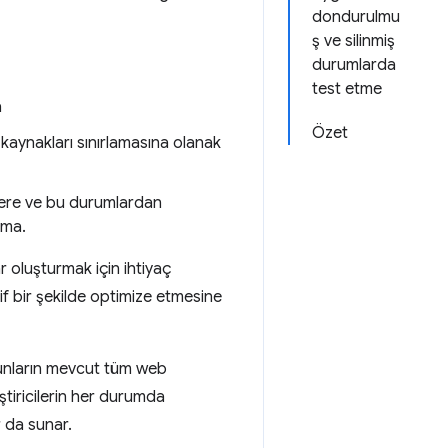
dondurulmu
ş ve silinmiş
durumlarda
test etme
a
Özet
 kaynakları sınırlamasına olanak
şlere ve bu durumlardan
rma.
r oluşturmak için ihtiyaç
if bir şekilde optimize etmesine
 bunların mevcut tüm web
liştiricilerin her durumda
r da sunar.