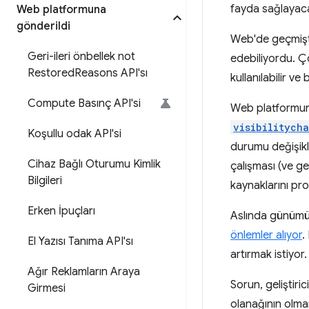
fayda sağlayaca
Web platformuna
gönderildi
Web'de geçmişt
Geri-ileri önbellek not
edebiliyordu. Ço
Restored
Reasons API'sı
kullanılabilir v
Compute Basınç API'si
Web platformund
visibilitych
Koşullu odak API'si
durumu değişikli
Cihaz Bağlı Oturumu Kimlik
çalışması (ve ge
Bilgileri
kaynaklarını pro
Erken İpuçları
Aslında günümüz
önlemler alıyor
.
El Yazısı Tanıma API'sı
artırmak istiyor.
Ağır Reklamların Araya
Sorun, geliştiri
Girmesi
olanağının olmam