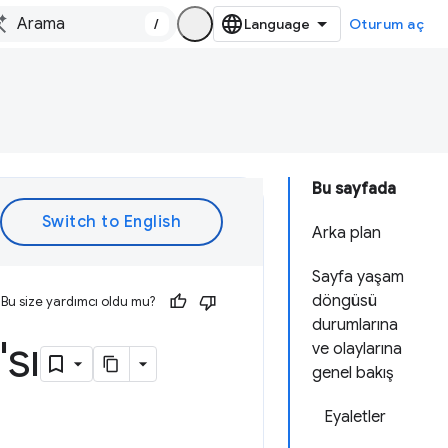
/
Oturum aç
Bu sayfada
Arka plan
Sayfa yaşam
döngüsü
Bu size yardımcı oldu mu?
durumlarına
sı
ve olaylarına
genel bakış
Eyaletler