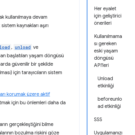
Her eyalet
için geliştirici
ak kullanılmaya devam
önerileri
 sistem kaynakları aşırı
Kullanılmama
sı gereken
load
,
unload
ve
eski yaşam
afından başlatılan yaşam döngüsü
döngüsü
arda güvenilir bir şekilde
API'leri
ası) için tarayıcıların sistem
Unload
etkinliği
arı korumak üzere aktif
beforeunlo
altmak için bu önlemleri daha da
ad etkinliği
SSS
arın gerçekleştiğini bilme
alarının bozulma riskini göze
Uygulamanızı