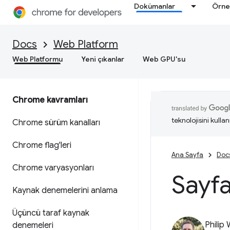
Dokümanlar
Örne
Docs
Web Platform
Web Platformu
Yeni çıkanlar
Web GPU'su
Chrome kavramları
teknolojisini kullan
Chrome sürüm kanalları
Chrome flag'leri
Ana Sayfa
Doc
Chrome varyasyonları
Sayf
Kaynak denemelerini anlama
Üçüncü taraf kaynak
Philip
denemeleri