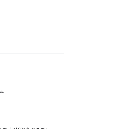
la)
ılmamışsa)
gizli
durumdadır.