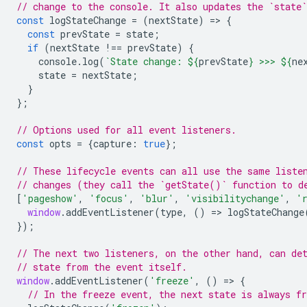
// change to the console. It also updates the `state`
const
logStateChange
=
(
nextState
)
=
>
{
const
prevState
=
state
;
if
(
nextState
!==
prevState
)
{
console
.
log
(
`State change: 
${
prevState
}
 >>> 
${
ne
state
=
nextState
;
}
};
// Options used for all event listeners.
const
opts
=
{
capture
:
true
};
// These lifecycle events can all use the same liste
// changes (they call the `getState()` function to d
[
'pageshow'
,
'focus'
,
'blur'
,
'visibilitychange'
,
'
window
.
addEventListener
(
type
,
()
=
>
logStateChange
});
// The next two listeners, on the other hand, can de
// state from the event itself.
window
.
addEventListener
(
'freeze'
,
()
=
>
{
// In the freeze event, the next state is always fr