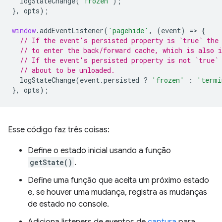
logStateChange
(
'frozen'
);
},
opts
);
window
.
addEventListener
(
'pagehide'
,
(
event
)
=
>
{
// If the event's persisted property is `true` the
// to enter the back/forward cache, which is also i
// If the event's persisted property is not `true`
// about to be unloaded.
logStateChange
(
event
.
persisted
?
'frozen'
:
'termi
},
opts
);
Esse código faz três coisas:
Define o estado inicial usando a função
getState()
.
Define uma função que aceita um próximo estado
e, se houver uma mudança, registra as mudanças
de estado no console.
Adiciona listeners de eventos de
captura
para