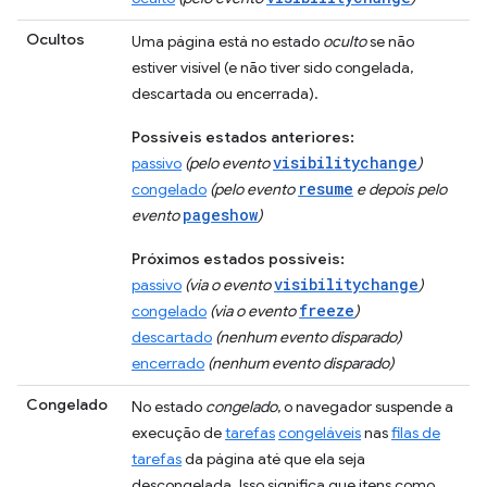
Ocultos
Uma página está no estado
oculto
se não
estiver visível (e não tiver sido congelada,
descartada ou encerrada).
Possíveis estados anteriores:
visibilitychange
passivo
(pelo evento
)
resume
congelado
(pelo evento
e depois pelo
pageshow
evento
)
Próximos estados possíveis:
visibilitychange
passivo
(via o evento
)
freeze
congelado
(via o evento
)
descartado
(nenhum evento disparado)
encerrado
(nenhum evento disparado)
Congelado
No estado
congelado
, o navegador suspende a
execução de
tarefas
congeláveis
nas
filas de
tarefas
da página até que ela seja
descongelada. Isso significa que itens como