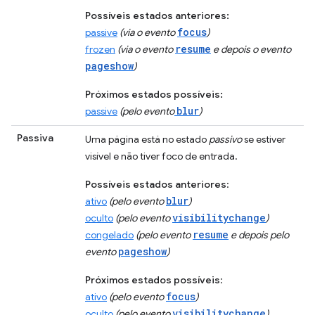
Possíveis estados anteriores:
focus
passive
(via o evento
)
resume
frozen
(via o evento
e depois o evento
pageshow
)
Próximos estados possíveis:
blur
passive
(pelo evento
)
Passiva
Uma página está no estado
passivo
se estiver
visível e não tiver foco de entrada.
Possíveis estados anteriores
:
blur
ativo
(pelo evento
)
visibilitychange
oculto
(pelo evento
)
resume
congelado
(pelo evento
e depois pelo
pageshow
evento
)
Próximos estados possíveis
:
focus
ativo
(pelo evento
)
visibilitychange
oculto
(pelo evento
)