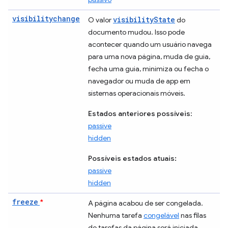
visibilitychange
visibilityState
O valor
do
documento mudou. Isso pode
acontecer quando um usuário navega
para uma nova página, muda de guia,
fecha uma guia, minimiza ou fecha o
navegador ou muda de app em
sistemas operacionais móveis.
Estados anteriores possíveis
:
passive
hidden
Possíveis estados atuais:
passive
hidden
freeze
*
A página acabou de ser congelada.
Nenhuma tarefa
congelável
nas filas
de tarefas da página será iniciada.