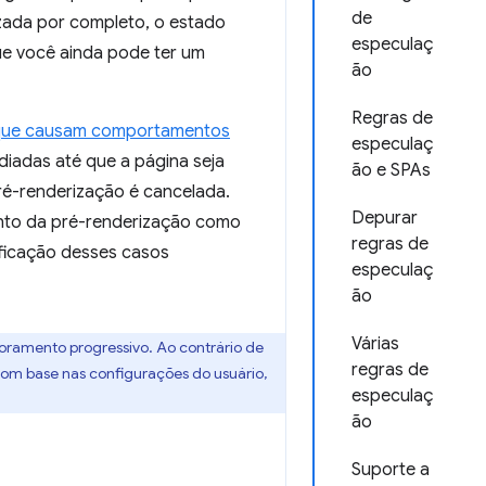
de
izada por completo, o estado
especulaç
que você ainda pode ter um
ão
Regras de
 que causam comportamentos
especulaç
diadas até que a página seja
ão e SPAs
ré-renderização é cancelada.
Depurar
nto da pré-renderização como
regras de
ificação desses casos
especulaç
ão
Várias
ramento progressivo. Ao contrário de
regras de
com base nas configurações do usuário,
especulaç
ão
Suporte a