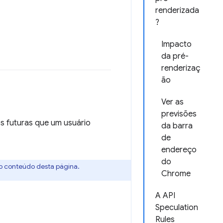
renderizada
?
Impacto
da pré-
renderizaç
ão
Ver as
previsões
s futuras que um usuário
da barra
de
endereço
do
o conteúdo desta página.
Chrome
A API
Speculation
Rules