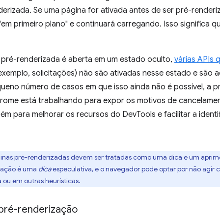
derizada. Se uma página for ativada antes de ser pré-render
 "em primeiro plano" e continuará carregando. Isso significa 
pré-renderizada é aberta em um estado oculto,
várias APIs
exemplo, solicitações) não são ativadas nesse estado e são a
queno número de casos em que isso ainda não é possível, a p
rome está trabalhando para expor os motivos de cancelame
m para melhorar os recursos do DevTools e facilitar a ident
ginas pré-renderizadas devem ser tratadas como uma dica e um aprimo
ização é uma
dica
especulativa, e o navegador pode optar por não agir 
 ou em outras heurísticas.
pré-renderização