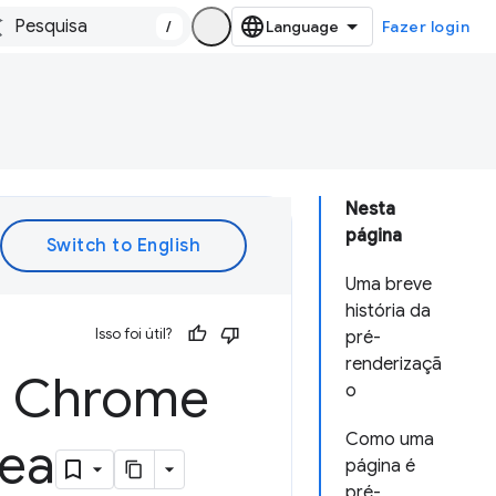
/
Fazer login
Nesta
página
Uma breve
história da
Isso foi útil?
pré-
renderizaçã
no Chrome
o
Como uma
nea
página é
pré-