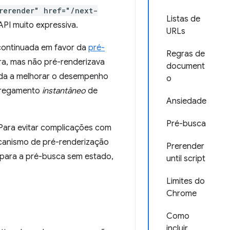
rerender" href="/next-
Listas de
PI muito expressiva.
URLs
continuada em favor da
pré-
Regras de
ra, mas não pré-renderizava
document
uda a melhorar o desempenho
o
arregamento
instantâneo
de
Ansiedade
Pré-busca
Para evitar complicações com
ecanismo de pré-renderização
Prerender
 para a pré-busca sem estado,
until script
Limites do
Chrome
Como
incluir