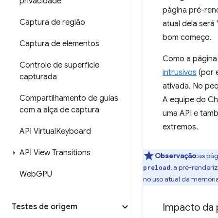
privacidade
página pré-ren
Captura de região
atual dela será
bom começo.
Captura de elementos
Como a página 
Controle de superfície
intrusivos
(por 
capturada
ativada. No pe
Compartilhamento de guias
A equipe do Ch
com a alça de captura
uma API e també
extremos.
API Virtual
Keyboard
API View Transitions
Observação
:as pá
, a pré-render
preload
Web
GPU
no uso atual da memória
Impacto da 
Testes de origem