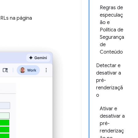
Regras de
especulaç
URLs na página
ão e
Política de
Segurança
de
Conteúdo
Detectar e
desativar a
pré-
renderizaçã
o
Ativar e
desativar a
pré-
renderizaç