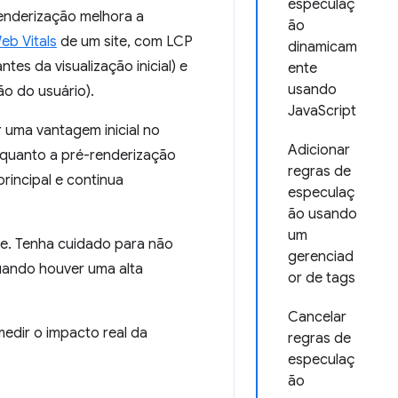
especulaç
renderização melhora a
ão
eb Vitals
de um site, com LCP
dinamicam
es da visualização inicial) e
ente
usando
o do usuário).
JavaScript
 uma vantagem inicial no
Adicionar
nquanto a pré-renderização
regras de
rincipal e continua
especulaç
ão usando
um
de. Tenha cuidado para não
gerenciad
quando houver uma alta
or de tags
Cancelar
edir o impacto real da
regras de
especulaç
ão