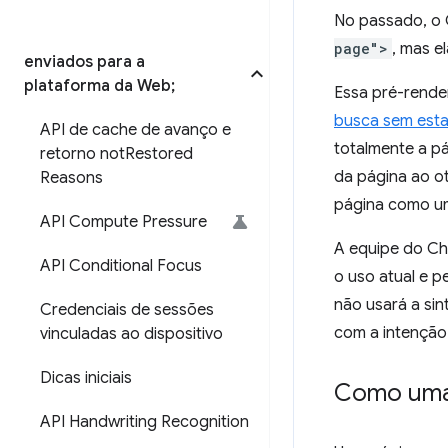
No passado, o 
page">
, mas e
enviados para a
plataforma da Web;
Essa pré-rende
busca sem est
API de cache de avanço e
totalmente a p
retorno not
Restored
da página ao o
Reasons
página como um
API Compute Pressure
A equipe do Ch
API Conditional Focus
o uso atual e 
não usará a si
Credenciais de sessões
com a intenção
vinculadas ao dispositivo
Dicas iniciais
Como uma 
API Handwriting Recognition