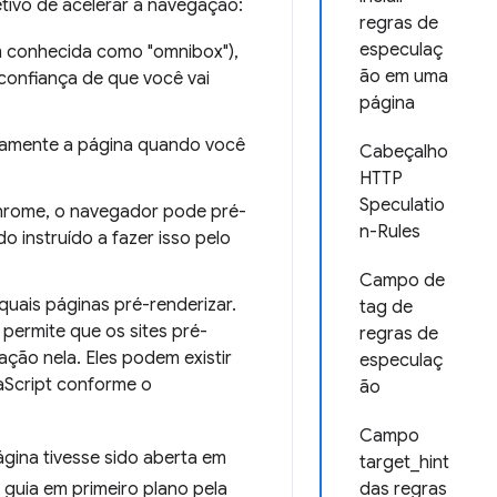
tivo de acelerar a navegação:
regras de
especulaç
 conhecida como "omnibox"),
ão em uma
confiança de que você vai
página
icamente a página quando você
Cabeçalho
HTTP
Speculatio
hrome, o navegador pode pré-
n-Rules
 instruído a fazer isso pelo
Campo de
uais páginas pré-renderizar.
tag de
permite que os sites pré-
regras de
ão nela. Eles podem existir
especulaç
aScript conforme o
ão
Campo
ina tivesse sido aberta em
target_hint
a guia em primeiro plano pela
das regras