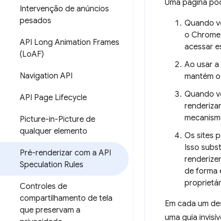
Uma página pod
Intervenção de anúncios
pesados
Quando vo
o Chrome 
API Long Animation Frames
acessar e
(Lo
AF)
Ao usar a
Navigation API
mantém o 
Quando vo
API Page Lifecycle
renderiza
mecanismo
Picture-in-Picture de
qualquer elemento
Os sites 
Isso subst
Pré-renderizar com a API
renderize
Speculation Rules
de forma 
proprietá
Controles de
compartilhamento de tela
Em cada um des
que preservam a
uma guia invisí