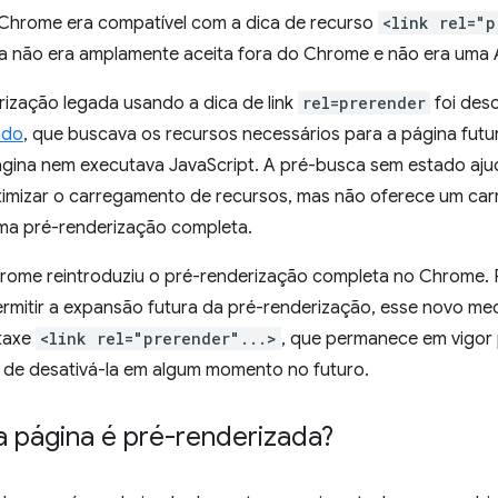
Chrome era compatível com a dica de recurso
<link rel="p
la não era amplamente aceita fora do Chrome e não era uma A
rização legada usando a dica de link
rel=prerender
foi des
ado
, que buscava os recursos necessários para a página futu
ágina nem executava JavaScript. A pré-busca sem estado aj
timizar o carregamento de recursos, mas não oferece um c
a pré-renderização completa.
rome reintroduziu o pré-renderização completa no Chrome. 
permitir a expansão futura da pré-renderização, esse novo m
ntaxe
<link rel="prerender"...>
, que permanece em vigor
 de desativá-la em algum momento no futuro.
página é pré-renderizada?