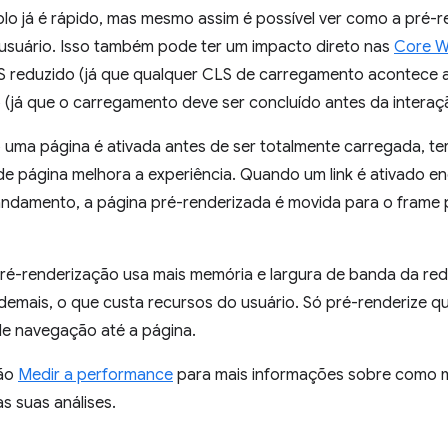
plo já é rápido, mas mesmo assim é possível ver como a pré-
 usuário. Isso também pode ter um impacto direto nas
Core W
 reduzido (já que qualquer CLS de carregamento acontece ant
(já que o carregamento deve ser concluído antes da interaçã
ma página é ativada antes de ser totalmente carregada, ter
e página melhora a experiência. Quando um link é ativado e
andamento, a página pré-renderizada é movida para o frame p
pré-renderização usa mais memória e largura de banda da re
 demais, o que custa recursos do usuário. Só pré-renderize 
de navegação até a página.
ção
Medir a performance
para mais informações sobre como m
s suas análises.