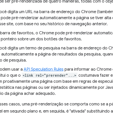
e ser pré-renderizada de quatro maneiras, todas com o obje
cê digita um URL na barra de endereço do Chrome (também
pode pré-renderizar automaticamente a página se tiver alta 
sse site, com base no seu histórico de navegação anterior.
 barra de favoritos, o Chrome pode pré-renderizar automat
ponteiro sobre um dos botões de favoritos.
cê digita um termo de pesquisa na barra de endereço do C
r automaticamente a página de resultados da pesquisa, quando
 de pesquisa.
podem usar a
API Speculation Rules
para informar ao Chrome q
itui o que o
<link rel="prerender"...>
costumava fazer e 
m proativamente uma página com base em regras de especulaç
estática nas páginas ou ser injetados dinamicamente por Jav
rio da página achar adequado.
ses casos, uma pré-renderização se comporta como se a pág
vel em segundo plano e, em seguida, é "ativada" substituindo 