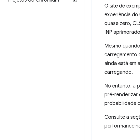
Projetos do Chromium
O site de exem
experiência do
quase zero, CLS
INP aprimorado 
Mesmo quando u
carregamento d
ainda está em 
carregando.
No entanto, a 
pré-renderizar
probabilidade 
Consulte a se
performance na