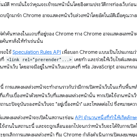
นมัติ หากมั่นใจว่าคุณจะเข้าชมหน้านั้นโดยอิงตามประวัติการท่องเว็บก่อนห
แถบบุ๊กมาร์ก Chrome อาจแสดงหน้าเว็บล่วงหน้าโดยอัตโนมัติเมื่อคุณวางเคอร
มพ์คำค้นหาลงในแถบที่อยู่ของ Chrome ทาง Chrome อาจแสดงผลหน้าผล
มือค้นหาสั่งให้ทำเช่นนั้น
มารถใช้
Speculation Rules API
เพื่อบอก Chrome แบบเป็นโปรแกรมว่าจ
ที่
<link rel="prerender"...>
เคยทำ และช่วยให้เว็บไซต์แสดงผ
นหน้าเว็บ โดยอาจมีอยู่ในหน้าเว็บแบบคงที่ หรือ JavaScript อาจแทรกแ
ี้ การแสดงผลล่วงหน้าจะทํางานราวกับว่ามีการเปิดหน้าเว็บในแท็บพื้นหลัง
แท็บเบื้องหน้าด้วยหน้าเว็บที่แสดงผลล่วงหน้านั้น หากเปิดใช้งานหน้าเ
ถานะปัจจุบันของหน้าเว็บจะ "อยู่เบื้องหน้า" และโหลดต่อไป ซึ่งหมายความว
บที่แสดงผลล่วงหน้าจะเปิดในสถานะซ่อน
API จำนวนหนึ่งที่ทำให้เกิดลักษ
ิดใช้งานในสถานะนี้ และจะถูกเลื่อนออกไปจนกว่าหน้าเว็บจะได้รับการเปิดใช
บจะยกเลิกการแสดงผลล่วงหน้า ทีม Chrome กำลังดำเนินการเปิดเผยเหต