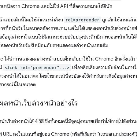
กเหนือจาก Chrome และไม่ใช่ API ที่สื่อความหมายได้ดีนัก
้าแบบเดิมนี้โดยใช้คำแนะนำลิงก์
rel=prerender
ถูกเลิกใช้งานแล้วเ
ากรที่หน้าเว็บในอนาคตต้องการแทน แต่ไม่ได้แสดงผลหน้าเว็บล่วงหน้าอย่
งข้อมูลล่วงหน้าแบบไม่มีสถานะช่วยปรับปรุงประสิทธิภาพของหน้าเว็บได
โหลดหน้าเว็บ
ทันที
เหมือนกับการแสดงผลล่วงหน้าแบบเต็ม
e ได้นำการแสดงผลล่วงหน้าแบบเต็มกลับมาใช้ใน Chrome อีกครั้งแล้
ณ์
<link rel="prerender"...>
เพื่อหลีกเลี่ยงความซับซ้อนในการใช
งหน้าได้ในอนาคต โดยไวยากรณ์นี้จะยังคงใช้สำหรับการดึงข้อมูลล่วงห
วยากรณ์นี้ในอนาคต
หน้าเว็บล่วงหน้าอย่างไร
ว็บล่วงหน้าได้ 4 วิธี ซึ่งทั้งหมดนี้มีจุดมุ่งหมายเพื่อทำให้การไปยังส่วนต่
มพ์ URL ลงในแถบที่อยู่ของ Chrome (หรือที่เรียกว่า "แถบอเนกประสงค์