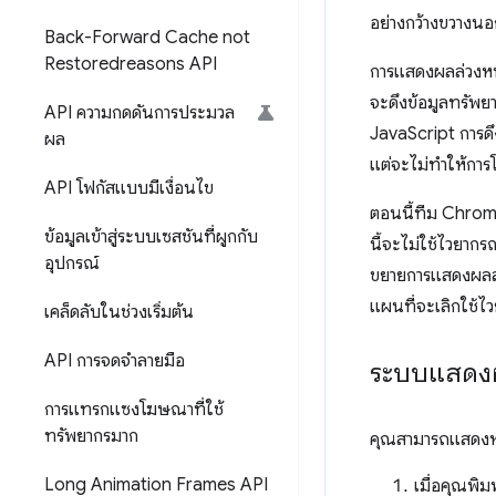
อย่างกว้างขวางนอ
Back-Forward Cache not
Restoredreasons API
การแสดงผลล่วงหน
จะดึงข้อมูลทรัพย
API ความกดดันการประมวล
JavaScript การดึ
ผล
แต่จะไม่ทำให้การ
API โฟกัสแบบมีเงื่อนไข
ตอนนี้ทีม Chrom
ข้อมูลเข้าสู่ระบบเซสชันที่ผูกกับ
นี้จะไม่ใช้ไวยากร
อุปกรณ์
ขยายการแสดงผลล่ว
แผนที่จะเลิกใช้ไ
เคล็ดลับในช่วงเริ่มต้น
API การจดจำลายมือ
ระบบแสดงผล
การแทรกแซงโฆษณาที่ใช้
ทรัพยากรมาก
คุณสามารถแสดงหน้าเ
Long Animation Frames API
เมื่อคุณพิ