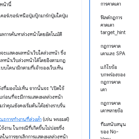
การคาดเดา
น้านี้
์เซอร์เหนือปุ่มบุ๊กมาร์กปุ่มใดปุ่ม
ฟิลด์กฎการ
คาดเดา
target_hint
การค้นหาล่วงหน้าโดยอัตโนมัติ
กฎการคาด
ะแสดงผลหน้าเว็บใดล่วงหน้า ซึ่ง
เดาและ SPA
ลหน้าเว็บล่วงหน้าได้โดยอิงตามกฎ
แก้ไขข้อ
บบไดนามิกตามที่เจ้าของเว็บเห็น
บกพร่องของ
กฎการคาด
ที่มองไม่เห็น จากนั้นจะ "เปิดใช้
เดา
ว็บก่อนที่จะมีการแสดงผลล่วงหน้า
กฎการคาด
่าคุณยังคงเริ่มต้นได้อย่างราบรื่น
เดาหลายข้อ
ณะการทำงานที่ล่วงล้ำ
(เช่น พรอมต์)
ทีมสนับสนุน
้งาน ในกรณีที่เกิดขึ้นไม่บ่อยซึ่ง
ของ No-
ุผลในการยกเลิกการแสดงผลล่วงหน้า