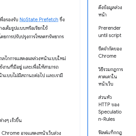
ดึงข้อมูลล่วง
หน้า
พื่อรองรับ
NoState Prefetch
ซึ่ง
างเต็มรูปแบบหรือเรียกใช้
Prerender
until script
้โดยการปรับปรุงการโหลดทรัพยากร
ขีดจำกัดของ
Chrome
ว กลไกการแสดงผลล่วงหน้าแบบใหม่
้งานที่มีอยู่ และเพื่อให้สามารถ
วิธีรวมกฎการ
น้าแบบไม่มีสถานะต่อไป และเรามี
คาดเดาใน
หน้าเว็บ
ส่วนหัว
HTTP ของ
Speculatio
n-Rules
างๆ เร็วขึ้น
ฟิลด์แท็กกฎ
") Chrome อาจแสดงหน้าเว็บล่วง