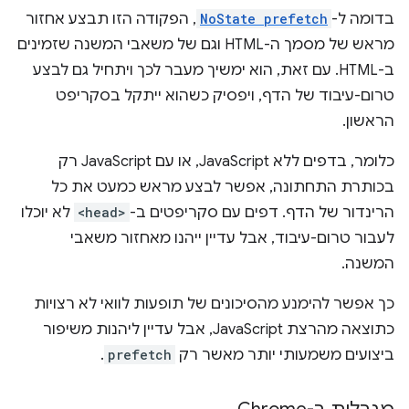
בדומה ל-
NoState prefetch
, הפקודה הזו תבצע אחזור
מראש של מסמך ה-HTML וגם של משאבי המשנה שזמינים
ב-HTML. עם זאת, הוא ימשיך מעבר לכך ויתחיל גם לבצע
טרום-עיבוד של הדף, ויפסיק כשהוא ייתקל בסקריפט
הראשון.
כלומר, בדפים ללא JavaScript, או עם JavaScript רק
בכותרת התחתונה, אפשר לבצע מראש כמעט את כל
הרינדור של הדף. דפים עם סקריפטים ב-
<head>
לא יוכלו
לעבור טרום-עיבוד, אבל עדיין ייהנו מאחזור משאבי
המשנה.
כך אפשר להימנע מהסיכונים של תופעות לוואי לא רצויות
כתוצאה מהרצת JavaScript, אבל עדיין ליהנות משיפור
ביצועים משמעותי יותר מאשר רק
prefetch
.