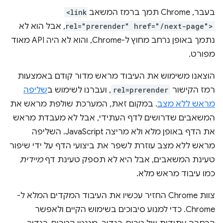
בעבר, Chrome תמך ברמז המשאב
<link
rel="prerender" href="/next-page">
, אבל הוא לא
נתמך באופן נרחב מחוץ ל-Chrome, והוא לא היה API מאוד
מפורט.
הוצאנו משימוש את העיבוד מראש מדור קודם באמצעות
רמז הקישור
rel=prerender
, ועברנו לשימוש ב
שליפה
מראש ללא מצב
. במקום זאת, המערכת שולפת מראש את
המשאבים שדרושים לדף העתידי, אבל לא מעבדת מראש
את הדף באופן מלא ולא מריצה JavaScript. השליפה
מראש ללא מצב עוזרת לשפר את ביצועי הדף על ידי שיפור
טעינת המשאבים, אבל היא לא תספק טעינת דף
מיידית
כמו עיבוד מראש מלא.
צוות Chrome החזיר עכשיו את העיבוד המקדים המלא ל-
Chrome. כדי למנוע סיבוכים בשימוש הקיים ולאפשר