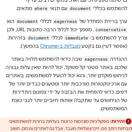
ברשימה ספציפית. עם זאת, במקרים רבים, עדיף
להשתמש בכללי
document
עם תנאי
where
מתאים.
ערך ברירת המחדל של
eagerness
לכללי
document
הוא
conservative
. מסמך יכול לכלול הרבה כתובות URL, ולכן
צריך להשתמש ב-
immediate
לכללי
document
בזהירות
(אפשר לעיין גם בקטע
מגבלות ב-Chrome
בהמשך).
ההגדרה
eagerness
שבה כדאי להשתמש תלויה באתר
שלכם. באתר סטטי קל משקל, יכול להיות שאין עלות גבוהה
לניחוש מוקדם יותר, והוא יכול להועיל למשתמשים. באתרים
עם ארכיטקטורות מורכבות יותר ומטענים כבדים יותר של
דפים, כדאי להפחית את הבזבוז על ידי צמצום התדירות
של הניחושים עד שתקבלו אותות חיוביים יותר לגבי כוונת
המשתמשים.
זהירות:
ספקולציות מוגזמות כרוכות בעלויות ברורות למשתמשים
מבחינת רוחב פס, זיכרון ועלויות מעבד, אבל גם לאתרים עצמם. חשוב