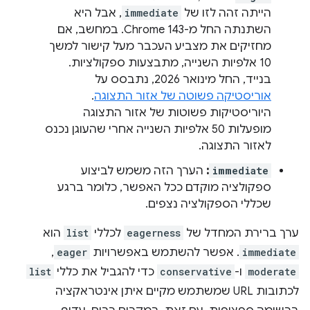
הייתה זהה לזו של
immediate
, אבל היא
השתנתה החל מ-Chrome 143. במחשב, אם
מחזיקים את מצביע העכבר מעל קישור למשך
10 אלפיות השנייה, מתבצעות ספקולציות.
בנייד, החל מינואר 2026, נתבסס על
אוריסטיקה פשוטה של אזור התצוגה
.
היוריסטיקות פשוטות של אזור התצוגה
מופעלות 50 אלפיות השנייה אחרי שהעוגן נכנס
לאזור התצוגה.
immediate
:
הערך הזה משמש לביצוע
ספקולציה מוקדם ככל האפשר, כלומר ברגע
שכללי הספקולציה נצפים.
ערך ברירת המחדל של
eagerness
לכללי
list
הוא
immediate
. אפשר להשתמש באפשרויות
eager
,
moderate
ו-
conservative
כדי להגביל את כללי
list
לכתובות URL שמשתמש מקיים איתן אינטראקציה