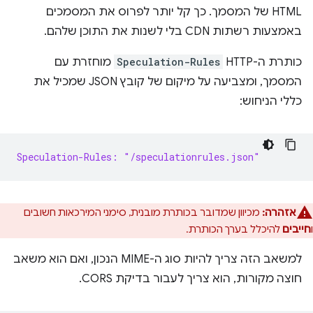
HTML של המסמך. כך קל יותר לפרוס את המסמכים
באמצעות רשתות CDN בלי לשנות את התוכן שלהם.
כותרת ה-HTTP‏
Speculation-Rules
מוחזרת עם
המסמך, ומצביעה על מיקום של קובץ JSON שמכיל את
כללי הניחוש:
Speculation-Rules: "/speculationrules.json"
אזהרה:
מכיוון שמדובר בכותרת מובנית, סימני המירכאות חשובים
ו
חייבים
להיכלל בערך הכותרת.
למשאב הזה צריך להיות סוג ה-MIME הנכון, ואם הוא משאב
חוצה מקורות, הוא צריך לעבור בדיקת CORS.