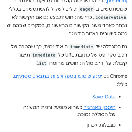
(prefetch)
, כי זהו היוריסטיקה פחות מדויקת. מפתחים
שמשתמשים ב-
eager
יכולים לשקול להשתמש גם בכללי
conservative
, כדי שהניחוש יתבצע גם אם הקישור לא
נבחר כאחד משני הקישורים הראשונים, במקרים שבהם יש
כמה קישורים באזור התצוגה.
גם המגבלה של
immediate
היא דינמית, כך שהסרה של
רכיב סקריפט של כתובת URL של
immediate
תיצור
קיבולת על ידי ביטול הניחושים שהוסרו.
list
‫Chrome גם
ימנע שימוש בספקולציות בתנאים מסוימים
,
כולל:
.
Save-Data
חיסכון באנרגיה
כשהוא מופעל ורמת הטעינה
של הסוללה נמוכה.
מגבלות זיכרון.