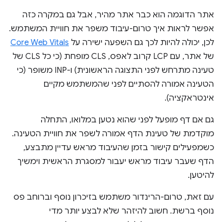
אתר הדוגמה הוא כבר אתר מהיר, אבל גם במקרה כזה
אפשר לראות איך טרום-עיבוד משפר את חוויית המשתמש.
לכן, יכולה להיות לכך גם השפעה ישירה על
Core Web Vitals
של אתר, עם LCP קרוב לאפס, CLS מופחת (כי כל CLS של
טעינה מתרחש לפני התצוגה הראשונית) ו-INP משופר (כי
הטעינה אמורה להסתיים לפני שהמשתמש מקיים
אינטראקציה).
גם אם דף מופעל לפני שהוא נטען במלואו, התחלה
מוקדמת של טעינת הדף אמורה לשפר את חוויית הטעינה.
כשמפעילים קישור בזמן שהעיבוד מראש עדיין מתבצע,
הדף שעבר עיבוד מראש יעבור למסגרת הראשית וימשיך
להיטען.
עם זאת, טרום-הרינדור משתמש בזיכרון נוסף וברוחב פס
נוסף ברשת. חשוב להיזהר שלא לבצע יותר מדי