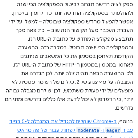
ספקולציה חדשה תגרום לביטול הספקולציה הכי ישנה
ולהחלפתה בספקולציה החדשה יותר כדי לחסוך בזיכרון.
אפשר להפעיל מחדש ספקולציה שבוטלה – למשל, על ידי
העברת העכבר מעל הקישור הזה שוב – וכתוצאה מכך
תתבצע ספקולציה מחדש על כתובת ה-URL הזו,
והספקולציה הכי ישנה תבוטל. במקרה כזה, ההשערה
הקודמת תאחסן במטמון את כל המשאבים שניתנים
לאחסון במטמון במטמון ה-HTTP של כתובת ה-URL הזו,
ולכן ההשערה הבאה תהיה זולה יותר. לכן הגדרנו את
המגבלה על סף צנוע של 2. כללים של רשימה סטטית לא
מופעלים על ידי פעולת משתמש, ולכן יש להם מגבלה גבוהה
יותר, כי הדפדפן לא יכול לדעת אילו כללים נדרשים ומתי הם
נדרשים.
בנוסף,
ב-Chrome שוקלים להגדיל את המגבלה ל-5 בנייד
עבור
eager
ו-
moderate
לפחות עבור שליפה מראש