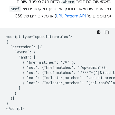
באמצעות התחביר
where
. הדוח הזה מציג קישורים
משוערים שנמצאו במסמך על סמך סלקטורים של
href
(מבוססים על
URL Pattern API
) או סלקטורים של CSS:
<script type="speculationrules">

{

  "prerender": [{

    "where": {

      "and": [

        { "href_matches": "/*" },

        { "not": {"href_matches": "/wp-admin"}},

        { "not": {"href_matches": "/*\\?*(^|&)add-to
        { "not": {"selector_matches": ".do-not-prere
        { "not": {"selector_matches": "[rel~=nofollo
      ]

    }

  }]

}
