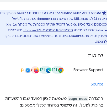
הערה:
ב-Speculation Rules API היה בעבר מפתח
שהערך שלו
source
היה
לכתובות URL של רשימות או
לכתובות URL של
document
list
מסמכים, אבל מכיוון שאפשר להסיק את זה מנוכחות של מפתח
או
urls
(שהם בלעדיים),
הדרישה הזו הוסרה מ-Chrome 121
. יכול להיות
where
שעדיין תראו את
המפתח הזה בשימוש באתרים מסוימים או בקוד
source
לדוגמה.
להוטות
x
121
121
Browser Support
Source
ההגדרה
eagerness
משמשת לציון המועד שבו ההשערות
צריכות לפעול, וזה שימושי במיוחד לכללי מסמכים: