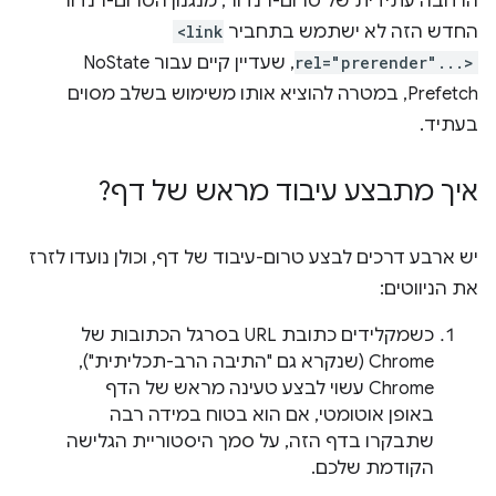
הרחבה עתידית של טרום-רנדור, מנגנון הטרום-רנדור
החדש הזה לא ישתמש בתחביר
<link
rel="prerender"...>
, שעדיין קיים עבור NoState
Prefetch, במטרה להוציא אותו משימוש בשלב מסוים
בעתיד.
איך מתבצע עיבוד מראש של דף?
יש ארבע דרכים לבצע טרום-עיבוד של דף, וכולן נועדו לזרז
את הניווטים:
כשמקלידים כתובת URL בסרגל הכתובות של
Chrome (שנקרא גם "התיבה הרב-תכליתית"), ‏
Chrome עשוי לבצע טעינה מראש של הדף
באופן אוטומטי, אם הוא בטוח במידה רבה
שתבקרו בדף הזה, על סמך היסטוריית הגלישה
הקודמת שלכם.