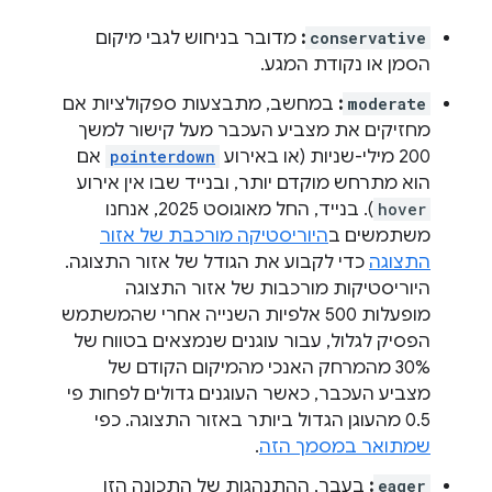
conservative
:
מדובר בניחוש לגבי מיקום
הסמן או נקודת המגע.
moderate
:
במחשב, מתבצעות ספקולציות אם
מחזיקים את מצביע העכבר מעל קישור למשך
200 מילי-שניות (או באירוע
pointerdown
אם
הוא מתרחש מוקדם יותר, ובנייד שבו אין אירוע
hover
). בנייד, החל מאוגוסט 2025, אנחנו
משתמשים ב
היוריסטיקה מורכבת של אזור
התצוגה
כדי לקבוע את הגודל של אזור התצוגה.
היוריסטיקות מורכבות של אזור התצוגה
מופעלות 500 אלפיות השנייה אחרי שהמשתמש
הפסיק לגלול, עבור עוגנים שנמצאים בטווח של
30% מהמרחק האנכי מהמיקום הקודם של
מצביע העכבר, כאשר העוגנים גדולים לפחות פי
0.5 מהעוגן הגדול ביותר באזור התצוגה. כפי
שמתואר במסמך הזה
.
eager
:
בעבר, ההתנהגות של התכונה הזו