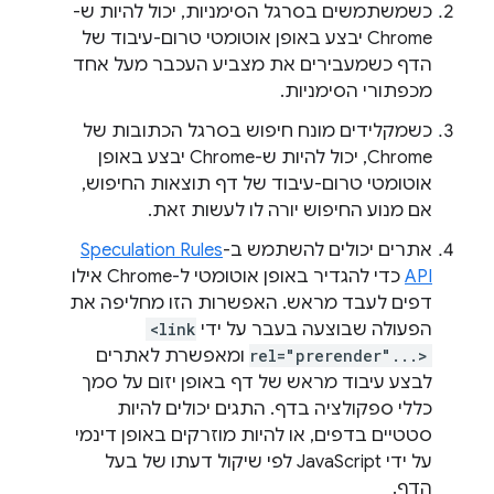
כשמשתמשים בסרגל הסימניות, יכול להיות ש-
Chrome יבצע באופן אוטומטי טרום-עיבוד של
הדף כשמעבירים את מצביע העכבר מעל אחד
מכפתורי הסימניות.
כשמקלידים מונח חיפוש בסרגל הכתובות של
Chrome, יכול להיות ש-Chrome יבצע באופן
אוטומטי טרום-עיבוד של דף תוצאות החיפוש,
אם מנוע החיפוש יורה לו לעשות זאת.
אתרים יכולים להשתמש ב-
Speculation Rules
API
כדי להגדיר באופן אוטומטי ל-Chrome אילו
דפים לעבד מראש. האפשרות הזו מחליפה את
הפעולה שבוצעה בעבר על ידי
<link
rel="prerender"...>
ומאפשרת לאתרים
לבצע עיבוד מראש של דף באופן יזום על סמך
כללי ספקולציה בדף. התגים יכולים להיות
סטטיים בדפים, או להיות מוזרקים באופן דינמי
על ידי JavaScript לפי שיקול דעתו של בעל
הדף.