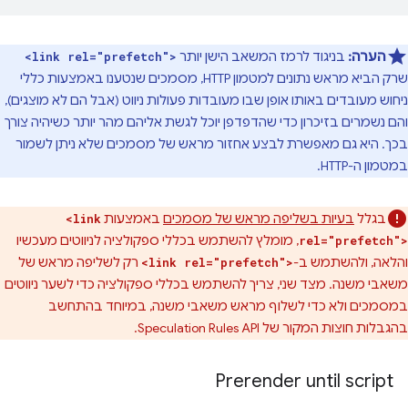
הערה:
בניגוד לרמז המשאב הישן יותר
<link rel="prefetch">
שרק הביא מראש נתונים למטמון HTTP, מסמכים שנטענו באמצעות כללי
ניחוש מעובדים באותו אופן שבו מעובדות פעולות ניווט (אבל הם לא מוצגים),
והם נשמרים בזיכרון כדי שהדפדפן יוכל לגשת אליהם מהר יותר כשיהיה צורך
בכך. היא גם מאפשרת לבצע אחזור מראש של מסמכים שלא ניתן לשמור
במטמון ה-HTTP.
בגלל
בעיות בשליפה מראש של מסמכים
באמצעות
<link
, מומלץ להשתמש בכללי ספקולציה לניווטים מעכשיו
rel="prefetch">
והלאה, ולהשתמש ב-
רק לשליפה מראש של
<link rel="prefetch">
משאבי משנה. מצד שני, צריך להשתמש בכללי ספקולציה כדי לשער ניווטים
במסמכים ולא כדי לשלוף מראש משאבי משנה, במיוחד בהתחשב
בהגבלות חוצות המקור של Speculation Rules API.
Prerender until script