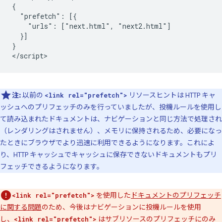
{

  "prefetch": [{

    "urls": ["next.html", "next2.html"]

  }]

}

注:
以前の
リソースヒントは HTTP キャ
<link rel="prefetch">
ッシュへのプリフェッチのみを行っていましたが、投機ルールを使用し
て読み込まれたドキュメントは、ナビゲーションと同じ方法で処理され
（レンダリングはされません）、メモリに保持されるため、必要になっ
たときにブラウザでより迅速に利用できるようになります。これによ
り、HTTP キャッシュでキャッシュに保存できないドキュメントもプリ
フェッチできるようになります。
を使用した
ドキュメントのプリフェッチ
<link rel="prefetch">
に関する問題
のため、今後はナビゲーションに投機ルールを使用
し、
はサブリソースのプリフェッチにのみ
<link rel="prefetch">