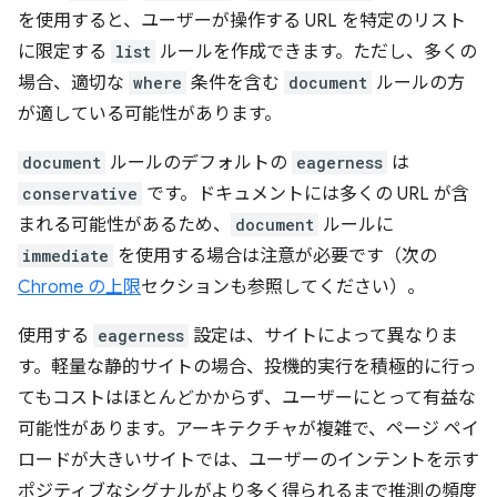
を使用すると、ユーザーが操作する URL を特定のリスト
に限定する
list
ルールを作成できます。ただし、多くの
場合、適切な
where
条件を含む
document
ルールの方
が適している可能性があります。
document
ルールのデフォルトの
eagerness
は
conservative
です。ドキュメントには多くの URL が含
まれる可能性があるため、
document
ルールに
immediate
を使用する場合は注意が必要です（次の
Chrome の上限
セクションも参照してください）。
使用する
eagerness
設定は、サイトによって異なりま
す。軽量な静的サイトの場合、投機的実行を積極的に行っ
てもコストはほとんどかからず、ユーザーにとって有益な
可能性があります。アーキテクチャが複雑で、ページ ペイ
ロードが大きいサイトでは、ユーザーのインテントを示す
ポジティブなシグナルがより多く得られるまで推測の頻度