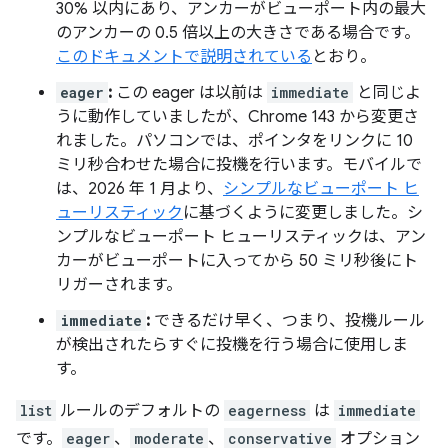
30% 以内にあり、アンカーがビューポート内の最大
のアンカーの 0.5 倍以上の大きさである場合です。
このドキュメントで説明されている
とおり。
eager
:
この eager は以前は
immediate
と同じよ
うに動作していましたが、Chrome 143 から変更さ
れました。パソコンでは、ポインタをリンクに 10
ミリ秒合わせた場合に投機を行います。モバイルで
は、2026 年 1 月より、
シンプルなビューポート ヒ
ューリスティック
に基づくように変更しました。シ
ンプルなビューポート ヒューリスティックは、アン
カーがビューポートに入ってから 50 ミリ秒後にト
リガーされます。
immediate
:
できるだけ早く、つまり、投機ルール
が検出されたらすぐに投機を行う場合に使用しま
す。
list
ルールのデフォルトの
eagerness
は
immediate
です。
eager
、
moderate
、
conservative
オプション