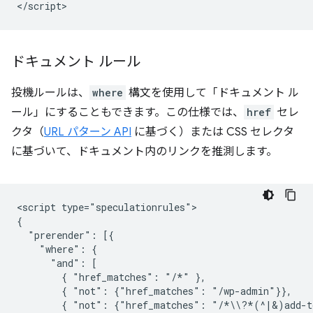
ドキュメント ルール
投機ルールは、
where
構文を使用して「ドキュメント ル
ール」にすることもできます。この仕様では、
href
セレ
クタ（
URL パターン API
に基づく）または CSS セレクタ
に基づいて、ドキュメント内のリンクを推測します。
<script type="speculationrules">

{

  "prerender": [{

    "where": {

      "and": [

        { "href_matches": "/*" },

        { "not": {"href_matches": "/wp-admin"}},

        { "not": {"href_matches": "/*\\?*(^|&)add-to