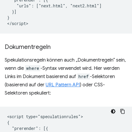
    "urls": ["next.html", "next2.html"]

  }]

}

Dokumentregeln
Spekulationsregeln können auch „Dokumentregeln“ sein,
wenn die
where
-Syntax verwendet wird. Hier werden
Links im Dokument basierend auf
href
-Selektoren
(basierend auf der
URL Pattern API
) oder CSS-
Selektoren spekuliert:
<script type="speculationrules">

{

  "prerender": [{
