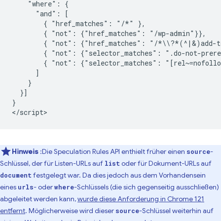
    "where": {

      "and": [

        { "href_matches": "/*" },

        { "not": {"href_matches": "/wp-admin"}},

        { "not": {"href_matches": "/*\\?*(^|&)add-to
        { "not": {"selector_matches": ".do-not-prere
        { "not": {"selector_matches": "[rel~=nofollo
      ]

    }

  }]

}

Hinweis
:Die Speculation Rules API enthielt früher einen
-
source
Schlüssel, der für Listen-URLs auf
oder für Dokument-URLs auf
list
festgelegt war. Da dies jedoch aus dem Vorhandensein
document
eines
- oder
-Schlüssels (die sich gegenseitig ausschließen)
urls
where
abgeleitet werden kann,
wurde diese Anforderung in Chrome 121
entfernt
. Möglicherweise wird dieser
-Schlüssel weiterhin auf
source