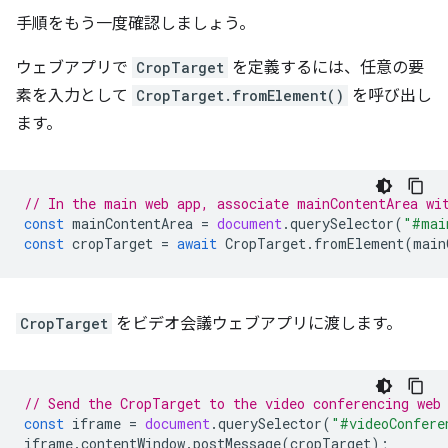
手順をもう一度確認しましょう。
ウェブアプリで
CropTarget
を定義するには、任意の要
素を入力として
CropTarget.fromElement()
を呼び出し
ます。
// In the main web app, associate mainContentArea wi
const
mainContentArea
=
document
.
querySelector
(
"#mai
const
cropTarget
=
await
CropTarget
.
fromElement
(
main
CropTarget
をビデオ会議ウェブアプリに渡します。
// Send the CropTarget to the video conferencing web
const
iframe
=
document
.
querySelector
(
"#videoConfere
iframe
.
contentWindow
.
postMessage
(
cropTarget
);