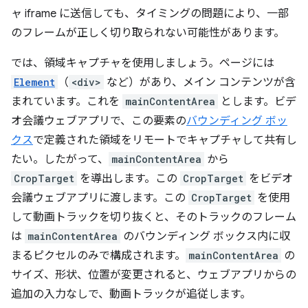
ャ iframe に送信しても、タイミングの問題により、一部
のフレームが正しく切り取られない可能性があります。
では、領域キャプチャを使用しましょう。ページには
Element
（
<div>
など）があり、メイン コンテンツが含
まれています。これを
mainContentArea
とします。ビデ
オ会議ウェブアプリで、この要素の
バウンディング ボッ
クス
で定義された領域をリモートでキャプチャして共有し
たい。したがって、
mainContentArea
から
CropTarget
を導出します。この
CropTarget
をビデオ
会議ウェブアプリに渡します。この
CropTarget
を使用
して動画トラックを切り抜くと、そのトラックのフレーム
は
mainContentArea
のバウンディング ボックス内に収
まるピクセルのみで構成されます。
mainContentArea
の
サイズ、形状、位置が変更されると、ウェブアプリからの
追加の入力なしで、動画トラックが追従します。