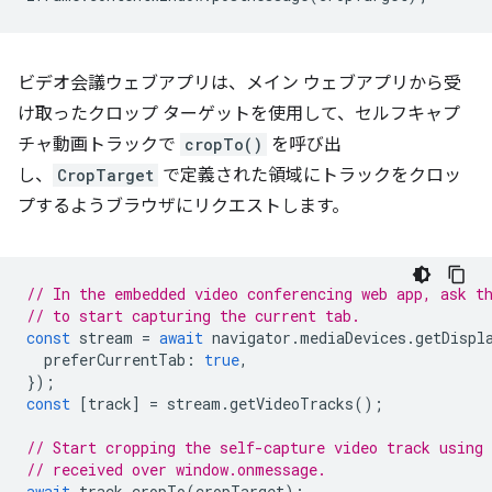
ビデオ会議ウェブアプリは、メイン ウェブアプリから受
け取ったクロップ ターゲットを使用して、セルフキャプ
チャ動画トラックで
cropTo()
を呼び出
し、
CropTarget
で定義された領域にトラックをクロッ
プするようブラウザにリクエストします。
// In the embedded video conferencing web app, ask t
// to start capturing the current tab.
const
stream
=
await
navigator
.
mediaDevices
.
getDispl
preferCurrentTab
:
true
,
});
const
[
track
]
=
stream
.
getVideoTracks
();
// Start cropping the self-capture video track using
// received over window.onmessage.
await
track
.
cropTo
(
cropTarget
);