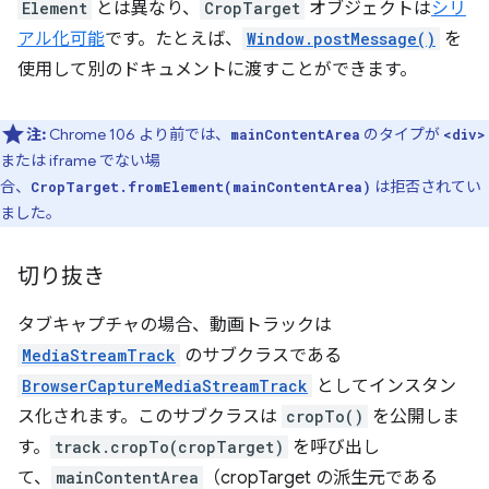
Element
とは異なり、
CropTarget
オブジェクトは
シリ
アル化可能
です。たとえば、
Window.postMessage()
を
使用して別のドキュメントに渡すことができます。
注:
Chrome 106 より前では、
のタイプが
mainContentArea
<div>
または iframe でない場
合、
は拒否されてい
CropTarget.fromElement(mainContentArea)
ました。
切り抜き
タブキャプチャの場合、動画トラックは
MediaStreamTrack
のサブクラスである
BrowserCaptureMediaStreamTrack
としてインスタン
ス化されます。このサブクラスは
cropTo()
を公開しま
す。
track.cropTo(cropTarget)
を呼び出し
て、
mainContentArea
（cropTarget の派生元である