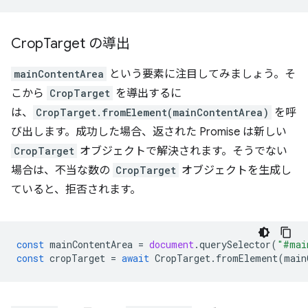
Crop
Target の導出
mainContentArea
という要素に注目してみましょう。そ
こから
CropTarget
を導出するに
は、
CropTarget.fromElement(mainContentArea)
を呼
び出します。成功した場合、返された Promise は新しい
CropTarget
オブジェクトで解決されます。そうでない
場合は、不当な数の
CropTarget
オブジェクトを生成し
ていると、拒否されます。
const
mainContentArea
=
document
.
querySelector
(
"#mai
const
cropTarget
=
await
CropTarget
.
fromElement
(
main