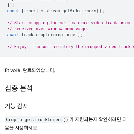
});
const
[
track
]
=
stream
.
getVideoTracks
();
// Start cropping the self-capture video track using
// received over window.onmessage.
await
track
.
cropTo
(
cropTarget
);
// Enjoy! Transmit remotely the cropped video track 
Et voilà! 완료되었습니다.
심층 분석
기능 감지
CropTarget.fromElement()
가 지원되는지 확인하려면 다
음을 사용하세요.