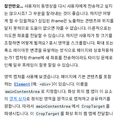
잠깐만요…
사용자의 동영상을 다시 사용자에게 전송하고 싶지
는 않으시죠? 그 부분을 잘라내는 것이 좋습니다. 하지만 어떻
게 할 수 있을까요? 삽입된 iframe은 노출하는 콘텐츠와 위치를
알지 못하므로 도움이 없으면 자를 수 없습니다. 이론적으로는
의도한 좌표를 전달할 수 있습니다. 하지만 사용자가 창 크기를
조절하면 어떻게 될까요? 표시 영역을 스크롤합니다. 확대 또는
축소 레이아웃 변경을 유발하는 방식으로 페이지와 상호작용하
는가? 캡처링 iframe에 새 좌표를 전송하더라도 타이밍 문제로
인해 일부 프레임이 잘못 잘릴 수 있습니다.
영역 캡처를 사용해 보겠습니다. 페이지에 기본 콘텐츠를 포함
하는
Element
(예:
<div>
)이 있습니다. 이름을
mainContentArea
로 지정합니다. 화상 회의 웹 앱이 이 요소
의
경계 상자
로 정의된 영역을 원격으로 캡처하고 공유하기를
원합니다. 따라서
mainContentArea
에서
CropTarget
를
파생시킵니다. 이
CropTarget
를 화상 회의 웹 앱에 전달합니