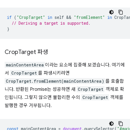
if
(
"CropTarget"
in
self
 && 
"fromElement"
in
CropTa
// Deriving a target is supported.
}
Crop
Target 파생
mainContentArea
이라는 요소에 집중해 보겠습니다. 여기에
서
CropTarget
를 파생시키려면
CropTarget.fromElement(mainContentArea)
를 호출합
니다. 반환된 Promise는 성공하면 새
CropTarget
객체로 확
인됩니다. 그렇지 않으면 불합리한 수의
CropTarget
객체를
발행한 경우 거부됩니다.
const
mainContentArea
=
document
.
querySelector
(
"#mai