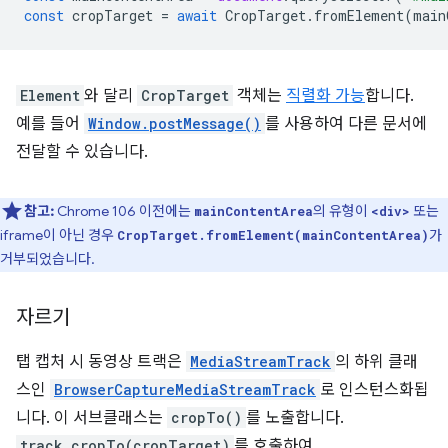
const
cropTarget
=
await
CropTarget
.
fromElement
(
main
Element
와 달리
CropTarget
객체는
직렬화 가능
합니다.
예를 들어
Window.postMessage()
를 사용하여 다른 문서에
전달할 수 있습니다.
참고:
Chrome 106 이전에는
의 유형이
또는
mainContentArea
<div>
iframe이 아닌 경우
가
CropTarget.fromElement(mainContentArea)
거부되었습니다.
자르기
탭 캡처 시 동영상 트랙은
MediaStreamTrack
의 하위 클래
스인
BrowserCaptureMediaStreamTrack
로 인스턴스화됩
니다. 이 서브클래스는
cropTo()
를 노출합니다.
track.cropTo(cropTarget)
를 호출하여