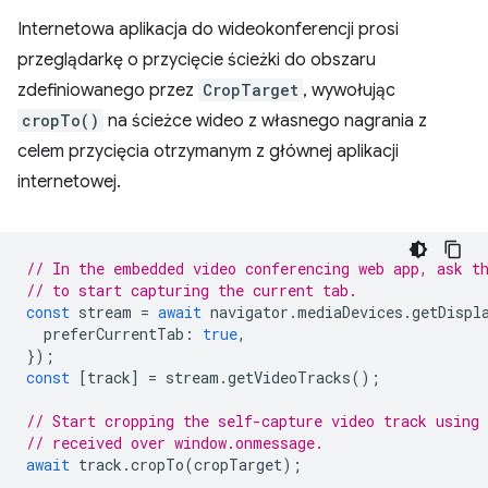
Internetowa aplikacja do wideokonferencji prosi
przeglądarkę o przycięcie ścieżki do obszaru
zdefiniowanego przez
CropTarget
, wywołując
cropTo()
na ścieżce wideo z własnego nagrania z
celem przycięcia otrzymanym z głównej aplikacji
internetowej.
// In the embedded video conferencing web app, ask t
// to start capturing the current tab.
const
stream
=
await
navigator
.
mediaDevices
.
getDispl
preferCurrentTab
:
true
,
});
const
[
track
]
=
stream
.
getVideoTracks
();
// Start cropping the self-capture video track using
// received over window.onmessage.
await
track
.
cropTo
(
cropTarget
);