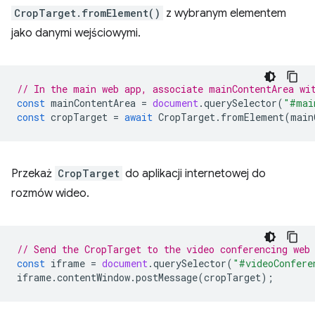
CropTarget.fromElement()
z wybranym elementem
jako danymi wejściowymi.
// In the main web app, associate mainContentArea wi
const
mainContentArea
=
document
.
querySelector
(
"#mai
const
cropTarget
=
await
CropTarget
.
fromElement
(
main
Przekaż
CropTarget
do aplikacji internetowej do
rozmów wideo.
// Send the CropTarget to the video conferencing web
const
iframe
=
document
.
querySelector
(
"#videoConfere
iframe
.
contentWindow
.
postMessage
(
cropTarget
);