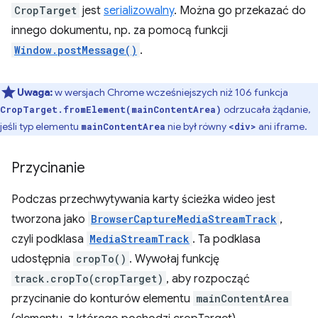
CropTarget
jest
serializowalny
. Można go przekazać do
innego dokumentu, np. za pomocą funkcji
Window.postMessage()
.
Uwaga:
w wersjach Chrome wcześniejszych niż 106 funkcja
odrzucała żądanie,
CropTarget.fromElement(mainContentArea)
jeśli typ elementu
nie był równy
ani iframe.
mainContentArea
<div>
Przycinanie
Podczas przechwytywania karty ścieżka wideo jest
tworzona jako
BrowserCaptureMediaStreamTrack
,
czyli podklasa
MediaStreamTrack
. Ta podklasa
udostępnia
cropTo()
. Wywołaj funkcję
track.cropTo(cropTarget)
, aby rozpocząć
przycinanie do konturów elementu
mainContentArea