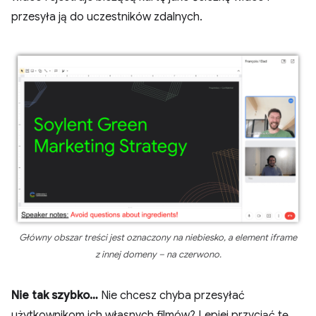
przesyła ją do uczestników zdalnych.
Główny obszar treści jest oznaczony na niebiesko, a element iframe
z innej domeny – na czerwono.
Nie tak szybko…
Nie chcesz chyba przesyłać
użytkownikom ich własnych filmów? Lepiej przyciąć tę