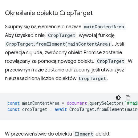
Określanie obiektu Crop
Target
Skupmy się na elemencie o nazwie
mainContentArea
.
Aby uzyskać z niej
CropTarget
, wywołaj funkcję
CropTarget.fromElement(mainContentArea)
. Jeśli
operacja się uda, zwrócony obiekt Promise zostanie
rozwiązany za pomocą nowego obiektu
CropTarget
. W
przeciwnym razie zostanie odrzucony, jeśli utworzysz
nieuzasadnioną liczbę obiektów
CropTarget
.
const
mainContentArea
=
document
.
querySelector
(
"#mai
const
cropTarget
=
await
CropTarget
.
fromElement
(
main
W przeciwieństwie do obiektu
Element
obiekt