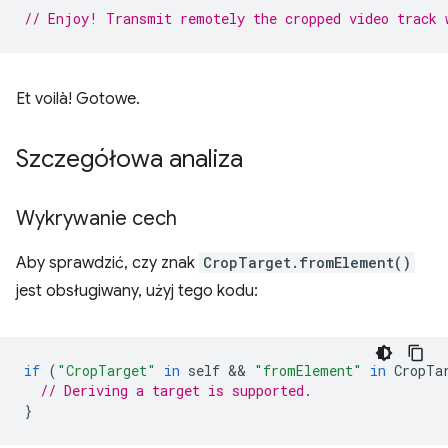
// Enjoy! Transmit remotely the cropped video track 
Et voilà! Gotowe.
Szczegółowa analiza
Wykrywanie cech
Aby sprawdzić, czy znak
CropTarget.fromElement()
jest obsługiwany, użyj tego kodu:
if
(
"CropTarget"
in
self
 && 
"fromElement"
in
CropTa
// Deriving a target is supported.
}