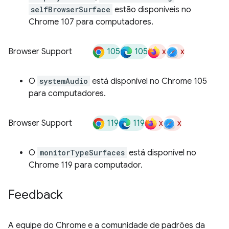
selfBrowserSurface
estão disponíveis no
Chrome 107 para computadores.
105
105
x
x
Browser Support
O
systemAudio
está disponível no Chrome 105
para computadores.
119
119
x
x
Browser Support
O
monitorTypeSurfaces
está disponível no
Chrome 119 para computador.
Feedback
A equipe do Chrome e a comunidade de padrões da