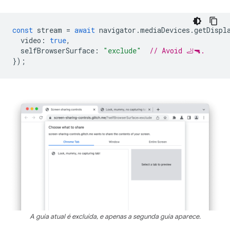
const
stream
=
await
navigator
.
mediaDevices
.
getDispl
video
:
true
,
selfBrowserSurface
:
"exclude"
// Avoid 🦶🔫.
});
A guia atual é excluída, e apenas a segunda guia aparece.