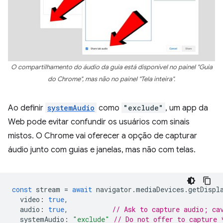
O compartilhamento do áudio da guia está disponível no painel "Guia
do Chrome", mas não no painel "Tela inteira".
Ao definir
systemAudio
como
"exclude"
, um app da
Web pode evitar confundir os usuários com sinais
mistos. O Chrome vai oferecer a opção de capturar
áudio junto com guias e janelas, mas não com telas.
const
stream
=
await
navigator
.
mediaDevices
.
getDispl
video
:
true
,
audio
:
true
,
// Ask to capture audio; ca
systemAudio
:
"exclude"
// Do not offer to capture 