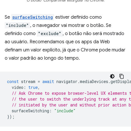
O botão "Compartilhar esta guia" no Chrome.
Se
surfaceSwitching
estiver definido como
"include"
, o navegador vai mostrar o botão. Se
definido como
"exclude"
, o botão não será mostrado
ao usuário. Recomendamos que os apps da Web
definam um valor explícito, já que o Chrome pode mudar
o valor padrão ao longo do tempo.
const
stream
=
await
navigator
.
mediaDevices
.
getDispl
video
:
true
,
// Ask Chrome to expose browser-level UX elements 
// the user to switch the underlying track at any 
// initiated by the user and without prior action b
surfaceSwitching
:
"include"
});