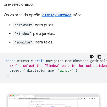
pré-selecionado.
Os valores da opção
displaySurface
são:
"browser"
para guias.
"window"
para janelas.
"monitor"
para telas.
const
stream
=
await
navigator
.
mediaDevices
.
getDispl
// Pre-select the "Window" pane in the media picke
video
:
{
displaySurface
:
"window"
},
});