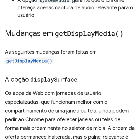
A opção
systemAudio
garante que o Chrome
ofereça apenas captura de áudio relevante para o
usuário.
Mudanças em
get
Display
Media(
)
As seguintes mudanças foram feitas em
getDisplayMedia()
.
A opção
display
Surface
Os apps da Web com jornadas de usuário
especializadas, que funcionam melhor com o
compartilhamento de uma janela ou tela, ainda podem
pedir ao Chrome para oferecer janelas ou telas de
forma mais proeminente no seletor de mídia. A ordem da
oferta permanece inalterada, mas o painel relevante é