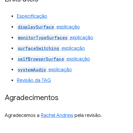
Especificação
displaySurface
explicação
monitorTypeSurfaces
explicação
surfaceSwitching
explicação
selfBrowserSurface
explicação
systemAudio
explicação
Revisão da TAG
Agradecimentos
Agradecemos a
Rachel Andrew
pela revisão.