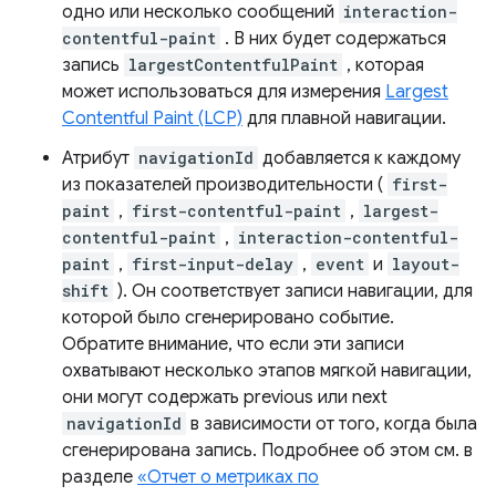
одно или несколько сообщений
interaction-
contentful-paint
. В них будет содержаться
запись
largestContentfulPaint
, которая
может использоваться для измерения
Largest
Contentful Paint (LCP)
для плавной навигации.
Атрибут
navigationId
добавляется к каждому
из показателей производительности (
first-
paint
,
first-contentful-paint
,
largest-
contentful-paint
,
interaction-contentful-
paint
,
first-input-delay
,
event
и
layout-
shift
). Он соответствует записи навигации, для
которой было сгенерировано событие.
Обратите внимание, что если эти записи
охватывают несколько этапов мягкой навигации,
они могут содержать previous или next
navigationId
в зависимости от того, когда была
сгенерирована запись. Подробнее об этом см. в
разделе
«Отчет о метриках по