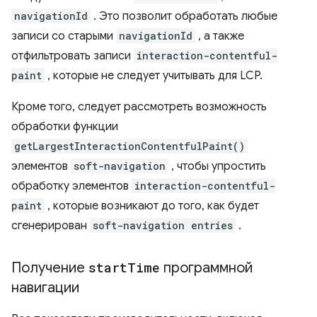
navigationId
. Это позволит обработать любые
записи со старыми
navigationId
, а также
отфильтровать записи
interaction-contentful-
paint
, которые не следует учитывать для LCP.
Кроме того, следует рассмотреть возможность
обработки функции
getLargestInteractionContentfulPaint()
элементов
soft-navigation
, чтобы упростить
обработку элементов
interaction-contentful-
paint
, которые возникают до того, как будет
сгенерирован
soft-navigation entries
.
Получение
start
Time
программной
навигации