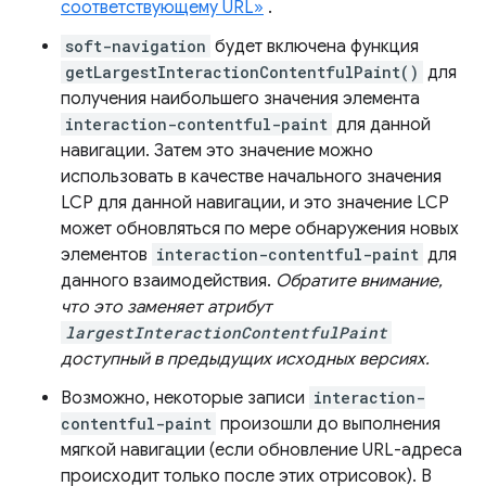
соответствующему URL»
.
soft-navigation
будет включена функция
getLargestInteractionContentfulPaint()
для
получения наибольшего значения элемента
interaction-contentful-paint
для данной
навигации. Затем это значение можно
использовать в качестве начального значения
LCP для данной навигации, и это значение LCP
может обновляться по мере обнаружения новых
элементов
interaction-contentful-paint
для
данного взаимодействия.
Обратите внимание,
что это заменяет атрибут
largestInteractionContentfulPaint
доступный в предыдущих исходных версиях.
Возможно, некоторые записи
interaction-
contentful-paint
произошли до выполнения
мягкой навигации (если обновление URL-адреса
происходит только после этих отрисовок). В