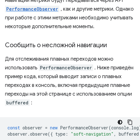
навигации метрики будут передаваться через API
PerformanceObserver
, как и другие метрики. Однако
при работе с этими метриками необходимо учитывать
некоторые дополнительные моменты.
Сообщить о несложной навигации
Для отслеживания плавных переходов можно
использовать
PerformanceObserver
. Ниже приведён
пример кода, который выводит записи о плавных
переходах в консоль, включая предыдущие плавные
переходы на этой странице с использованием опции
buffered
:
const
observer
=
new
PerformanceObserver
(
console
.
log
observer
.
observe
({
type
:
"soft-navigation"
,
buffered