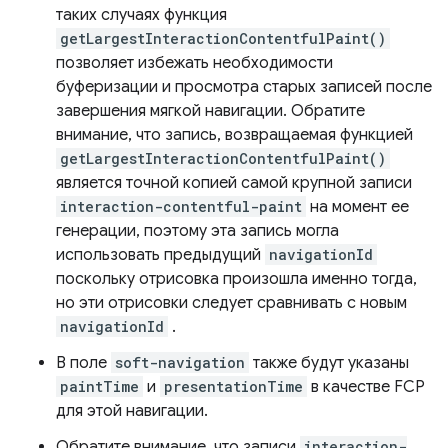
таких случаях функция
getLargestInteractionContentfulPaint()
позволяет избежать необходимости
буферизации и просмотра старых записей после
завершения мягкой навигации. Обратите
внимание, что запись, возвращаемая функцией
getLargestInteractionContentfulPaint()
является точной копией самой крупной записи
interaction-contentful-paint
на момент ее
генерации, поэтому эта запись могла
использовать предыдущий
navigationId
поскольку отрисовка произошла именно тогда,
но эти отрисовки следует сравнивать с новым
navigationId
.
В поле
soft-navigation
также будут указаны
paintTime
и
presentationTime
в качестве FCP
для этой навигации.
Обратите внимание, что записи
interaction-