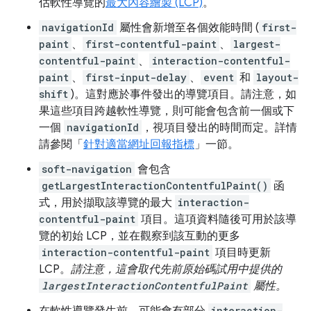
估軟性導覽的
最大內容繪製 (LCP)
。
navigationId
屬性會新增至各個效能時間 (
first-
paint
、
first-contentful-paint
、
largest-
contentful-paint
、
interaction-contentful-
paint
、
first-input-delay
、
event
和
layout-
shift
)。這對應於事件發出的導覽項目。請注意，如
果這些項目跨越軟性導覽，則可能會包含前一個或下
一個
navigationId
，視項目發出的時間而定。詳情
請參閱「
針對適當網址回報指標
」一節。
soft-navigation
會包含
getLargestInteractionContentfulPaint()
函
式，用於擷取該導覽的最大
interaction-
contentful-paint
項目。這項資料隨後可用於該導
覽的初始 LCP，並在觀察到該互動的更多
interaction-contentful-paint
項目時更新
LCP。
請注意，這會取代先前原始碼試用中提供的
largestInteractionContentfulPaint
屬性。
在軟性導覽發生前，可能會有部分
interaction-