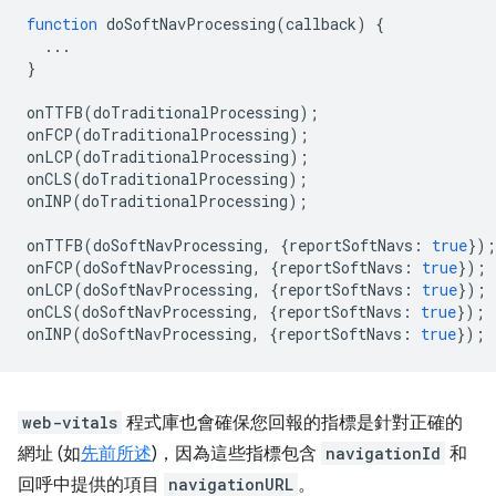
function
doSoftNavProcessing
(
callback
)
{
...
}
onTTFB
(
doTraditionalProcessing
);
onFCP
(
doTraditionalProcessing
);
onLCP
(
doTraditionalProcessing
);
onCLS
(
doTraditionalProcessing
);
onINP
(
doTraditionalProcessing
);
onTTFB
(
doSoftNavProcessing
,
{
reportSoftNavs
:
true
});
onFCP
(
doSoftNavProcessing
,
{
reportSoftNavs
:
true
});
onLCP
(
doSoftNavProcessing
,
{
reportSoftNavs
:
true
});
onCLS
(
doSoftNavProcessing
,
{
reportSoftNavs
:
true
});
onINP
(
doSoftNavProcessing
,
{
reportSoftNavs
:
true
});
web-vitals
程式庫也會確保您回報的指標是針對正確的
網址 (如
先前所述
)，因為這些指標包含
navigationId
和
回呼中提供的項目
navigationURL
。